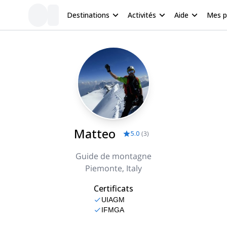
Destinations
Activités
Aide
Mes 
Matteo
5.0
(
3
)
Guide de montagne
Piemonte, Italy
Certificats
UIAGM
IFMGA