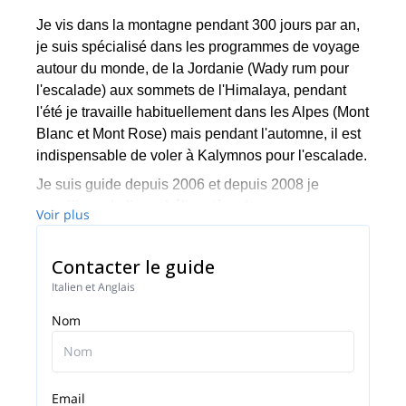
Je vis dans la montagne pendant 300 jours par an,
je suis spécialisé dans les programmes de voyage
autour du monde, de la Jordanie (Wady rum pour
l'escalade) aux sommets de l'Himalaya, pendant
l'été je travaille habituellement dans les Alpes (Mont
Blanc et Mont Rose) mais pendant l'automne, il est
indispensable de voler à Kalymnos pour l'escalade.
Je suis guide depuis 2006 et depuis 2008 je
travaille en Italie en hélicoptère de secours en
Voir plus
montagne et je me suis spécialisé dans le travail
sur les explosifs en avalanche. Depuis 2015, je suis
Contacter le guide
professeur de guide de montagne italien.
Italien et Anglais
Nom
Email