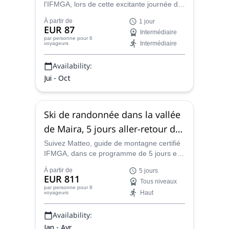
l'IFMGA, lors de cette excitante journée de
canyoning dans le torrent Chalamy, dans la
À partir de
1 jour
Vallée d'Aoste en Italie.
EUR 87
Intermédiaire
par personne
pour 6
Intermédiaire
voyageurs
Availability:
Jui - Oct
Ski de randonnée dans la vallée
de Maira, 5 jours aller-retour de
Turin
Suivez Matteo, guide de montagne certifié
IFMGA, dans ce programme de 5 jours et
profitez du ski de randonnée autour de la
À partir de
5 jours
vallée de Maira dans les Alpes Maritimes.
EUR 811
Tous niveaux
par personne
pour 8
Haut
voyageurs
Availability:
Jan - Avr