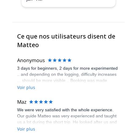
Ce que nos utilisateurs disent de
Matteo
Anonymous
3 days for beginners, 2 days for more experimented
.. and depending on the logging, difficulty increases
... should be more visible .. Booking was made
personally but not by the organization team Pros: -
Voir plus
Andreas’s skill as a guide, impressive - knowledge of
the mountain - calm and patience Cons : -
Maz
preparation required from Tete Rousse vs Goûter ..
We were very satisfied with the whole experience.
better information needed - extra costs related to the
Our guide Matteo was very experienced and taught
summit .. food, lift, trains , ....
us a lot during the short trip. He looked after us and
made sure that we felt secure even on the most
Voir plus
dangerous stages of the ascent and descent. I