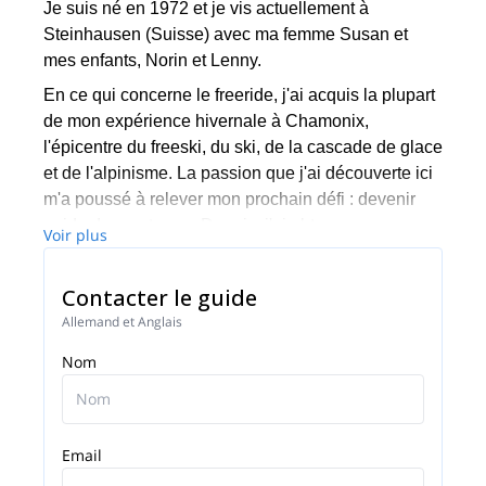
Je suis né en 1972 et je vis actuellement à
Steinhausen (Suisse) avec ma femme Susan et
mes enfants, Norin et Lenny.
En ce qui concerne le freeride, j'ai acquis la plupart
de mon expérience hivernale à Chamonix,
l'épicentre du freeski, du ski, de la cascade de glace
et de l'alpinisme. La passion que j'ai découverte ici
m'a poussé à relever mon prochain défi : devenir
guide de montagne. Depuis, j'ai obtenu mon
Voir plus
diplôme officiel de guide de montagne de la
Confédération suisse.
Contacter le guide
Grâce à mon travail, je peux profiter de la nature
Allemand et Anglais
dans sa beauté sauvage, infinie et sans limites. Ce
Nom
privilège me remplit d'énergie à chaque programme,
dans lequel j'essaie de transmettre cette énergie et
mon expérience à mes hôtes. J'espère que vous me
rejoindrez bientôt sur les magnifiques sommets des
Email
Alpes et, pourquoi pas, sur d'autres sites dans le