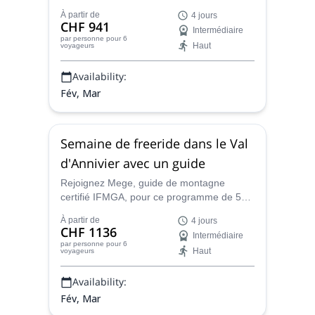
d'Annivier avec Mege, guide de montagne
À partir de
4 jours
certifié IFMGA. Ouvert aux experts et aux
CHF 941
Intermédiaire
débutants.
par personne
pour 6
Haut
voyageurs
Availability:
Fév, Mar
Semaine de freeride dans le Val
d'Annivier avec un guide
Rejoignez Mege, guide de montagne
certifié IFMGA, pour ce programme de 5
jours de ski ou snowboard freeride dans le
À partir de
4 jours
Val d'Annivier. Ouvert aux experts et aux
CHF 1136
Intermédiaire
débutants !
par personne
pour 6
Haut
voyageurs
Availability:
Fév, Mar