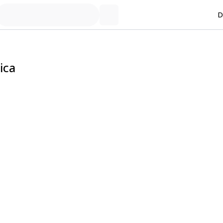
D
ica