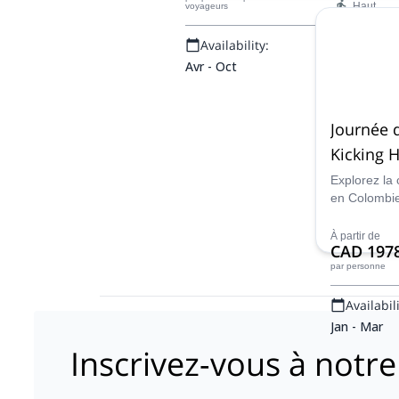
Haut
voyageurs
Availability:
Avr - Oct
Journée d
Kicking 
Golden, 
Explorez la
en Colombie
guide certif
l'héliski de
À partir de
CAD 197
Kicking Hor
par personne
Availabili
Jan - Mar
Inscrivez-vous à notre