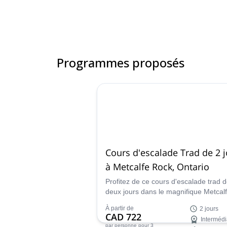
Programmes proposés
Cours d'escalade Trad de 2 
à Metcalfe Rock, Ontario
Profitez de ce cours d'escalade trad 
deux jours dans le magnifique Metcal
Rock près de la ville de Blue Mountai
À partir de
2 jours
Ontario, Canada avec un guide de
CAD 722
Intermédi
montagne certifié.
par personne
pour 3