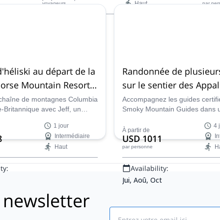
Haut
voyageurs
par pe
Availability:
Ava
Jui - Oct
Jan - 
'héliski au départ de la
Randonnée de plusieurs
Horse Mountain Resort à
sur le sentier des Appa
BC
partir de Gatlinburg, TN
 chaîne de montagnes Columbia
Accompagnez les guides certifi
-Britannique avec Jeff, un
Smoky Mountain Guides dans 
ié par l'ACMG, et faites de
aventure de quatre jours le long 
1 jour
4 
puis la station de montagne
sentier des Appalaches et déc
À partir de
8
Intermédiaire
USD 1011
In
se.
l'histoire et la mystique d'un tre
Haut
H
par personne
emblématique lors d'une rand
au départ de Gatlinburg, Tenne
ty:
Availability:
Jui, Aoû, Oct
 newsletter
Email