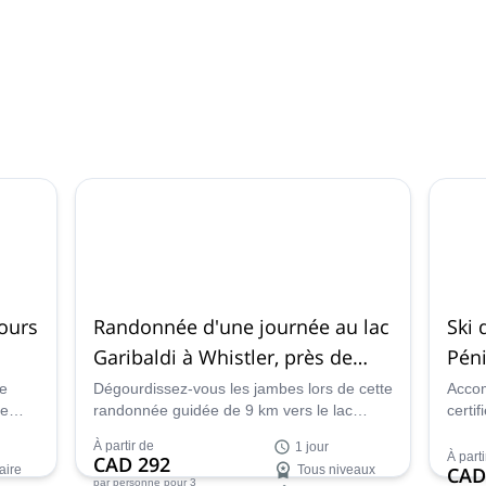
jours
Randonnée d'une journée au lac
Ski 
Garibaldi à Whistler, près de
Pén
Vancouver
de
Dégourdissez-vous les jambes lors de cette
Acco
fe
randonnée guidée de 9 km vers le lac
certi
ns en
Garibaldi à Whistler et profitez de la nature
rando
À partir de
1 jour
magnifique et des vues spectaculaires de
en Ga
À parti
CAD 292
aire
Tous niveaux
CAD
ce lac de couleur turquoise.
par personne
pour 3