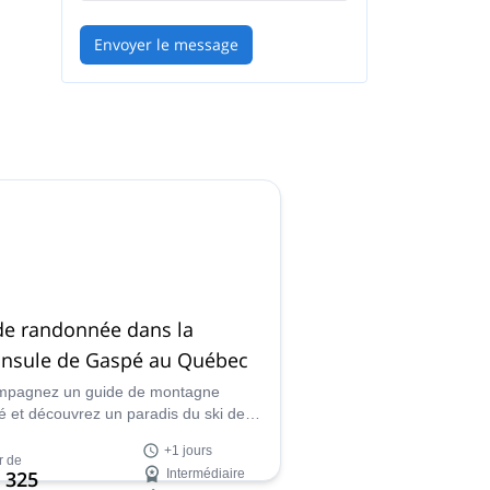
Envoyer le message
de randonnée dans la
insule de Gaspé au Québec
mpagnez un guide de montagne
fié et découvrez un paradis du ski de
nnée : les montagnes du Chic Choc,
+1 jours
spésie, dans l'est du Québec.
r de
 325
Intermédiaire