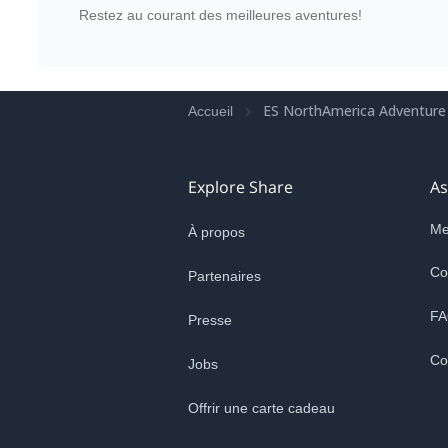
Restez au courant des meilleures aventures!
ES NorthAmerica Adventure
Accueil
Explore Share
As
Me
À propos
Co
Partenaires
FA
Presse
Co
Jobs
Offrir une carte cadeau