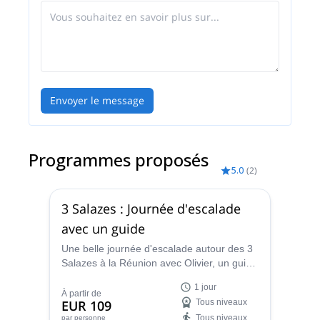
Envoyer le message
Programmes proposés
5.0
(
2
)
3 Salazes : Journée d'escalade
avec un guide
Une belle journée d'escalade autour des 3
Salazes à la Réunion avec Olivier, un guide
de montagne certifié IFMGA. Disponible
1 jour
pour tous les amoureux de la montagne !
À partir de
EUR 109
Tous niveaux
Tous niveaux
par personne