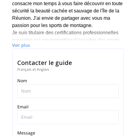
consacre mon temps à vous faire découvrir en toute
sécurité la beauté cachée et sauvage de l'île de la
Réunion. J'ai envie de partager avec vous ma
passion pour les sports de montagne.
Je suis titulaire des certifications professionnelles
suivantes qui me permettent d'encadrer des sports
Voir plus
de montagne : Guide de haute montagne
UIAGM/IFMGA, moniteur de canyoning (DEJEPS
Contacter le guide
canyoning) et moniteur d'escalade (DEJEPS
escalade et DEJEPS escalade en milieu naturel).
Français et Anglais
L'île de la Réunion est principalement connue pour
Nom
ses magnifiques côtes et plages et le volcan "Piton
de la Fournaise". Mais elle regorge également de
magnifiques sites naturels, sauvages et préservés,
que je vous ferai découvrir.
Email
Message