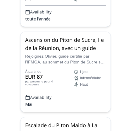
Availability:
toute l'année
Ascension du Piton de Sucre, Ile
de la Réunion, avec un guide
Rejoignez Olivier, guide certifié par
l'IFMGA, au sommet du Piton de Sucre sur
la magnifique île de la Réunion, où vous
À partir de
1 jour
pourrez admirer l'incroyable Cirque de
EUR 87
Intermédiaire
Cilaos.
par personne
pour 4
Haut
voyageurs
Availability:
Mai
Escalade du Piton Maido à La