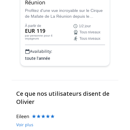
Réunion
Profitez d'une vue incroyable sur le Cirque
de Mafate de La Réunion depuis le
sommet du Piton Maido en compagnie
À partir de
1/2 jour
d'Olivier, guide de montagne diplômé de
EUR 119
Tous niveaux
l'IFMGA.
par personne
pour 4
Tous niveaux
voyageurs
Availability:
toute l'année
Ce que nos utilisateurs disent de
Olivier
Eileen
Voir plus