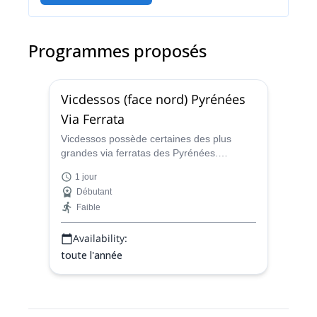
Programmes proposés
Vicdessos (face nord) Pyrénées
Via Ferrata
Vicdessos possède certaines des plus
grandes via ferratas des Pyrénées.
Rejoignez un guide certifié IFMGA pour
1 jour
cette journée amusante sur la face nord de
Débutant
Vicdessos.
Faible
Availability:
toute l'année