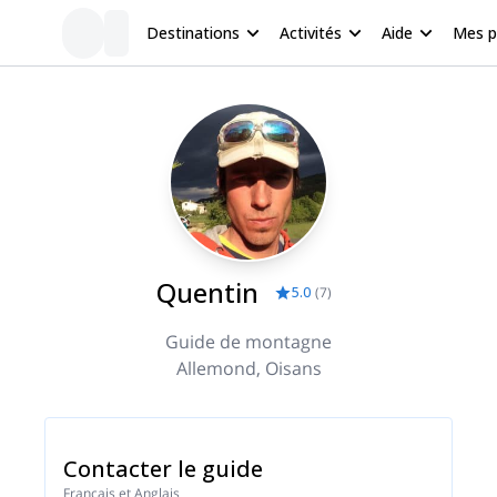
Destinations
Activités
Aide
Mes 
Quentin
5.0
(
7
)
Guide de montagne
Allemond, Oisans
Contacter le guide
Français et Anglais