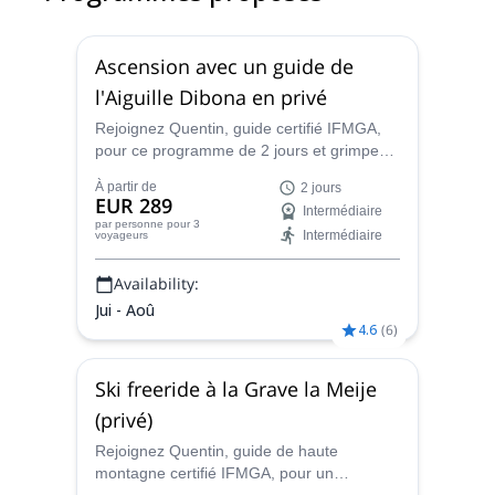
Ascension avec un guide de
l'Aiguille Dibona en privé
Rejoignez Quentin, guide certifié IFMGA,
pour ce programme de 2 jours et grimpez
l'Aiguille Dibona, une aiguille granitique
À partir de
2 jours
spectaculaire dans le Massif des Écrins.
EUR 289
Intermédiaire
par personne
pour 3
Intermédiaire
voyageurs
Availability:
Jui - Aoû
4.6
(
6
)
Ski freeride à la Grave la Meije
(privé)
Rejoignez Quentin, guide de haute
montagne certifié IFMGA, pour un