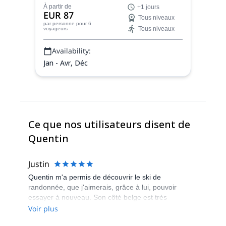
programme de ski freeride et de ski de
À partir de
+1 jours
randonnée à La Grave-La Meije.
EUR 87
Tous niveaux
Découvrez avec un expert local les
par personne
pour 6
Tous niveaux
voyageurs
meilleurs spots de poudreuse et la nature
sauvage de la région, pour un ou plusieurs
Availability:
jours.
Jan - Avr, Déc
Ce que nos utilisateurs disent de
Quentin
Justin
Quentin m'a permis de découvrir le ski de
randonnée, que j'aimerais, grâce à lui, pouvoir
essayer à nouveau. Son côté belge est très
sympathique et son expérience de la montagne est
Voir plus
enrichissante.