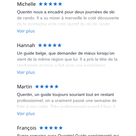
Michelle
Quentin nous a encadré pour deux journées de ski
de rando. Il a su mixer à merveille le coté découverte
de la montagne et le coté sportif du ski de rando.
Quentin nous a également fait profiter d'une initiation
Voir plus
à la recherche ARVA. Ce fut deux journées très
enrichissantes. Merci Quentin !
Hannah
Un guide belge, que demander de mieux lorsqu’on
vient de la même région que lui. Il a pris la tête de la
randonnée et nous a fait vivre une expérience
inoubliable. Quatre heures de montée pour vingt
Voir plus
minutes de pur plaisir. C’est certain, il sait nous
régaler et nous faire rêver. Merci Quentin et j’espère
Martin
à la prochaine !
Quentin, un guide toujours souriant tout en restant
professionnel, on a vraiment passé une semaine de
folie à ses cotés. Très professionnel quand il faut, il
sait aussi s'amuser le soir dans le refuge ce qui nous
Voir plus
permet de voir une autre facette des guides de
hautes montagnes. Sans prise de tête, il a réussi à
François
emmener un groupe de jeunes ( très peu sportif :) )
Super semaine avec Quentin! Guide expérimenté qui