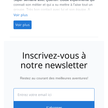
à 3000 mètres d'altitude en peau de phoque. Il rend
connait son métier et qui a su mettre à l'aise tout un
la montagne beaucoup plus belle et intéressante.
groupe. Très bon contact avec lui et son équipe. A
Merci à lui et à son équipe!!!
refaire
Voir plus
Voir plus
Inscrivez-vous à
notre newsletter
Restez au courant des meilleures aventures!
Email
S'abonner