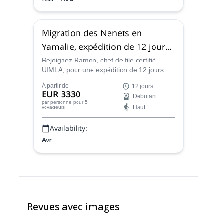
Migration des Nenets en
Yamalie, expédition de 12 jours
en Sibérie
Rejoignez Ramon, chef de file certifié
UIMLA, pour une expédition de 12 jours et
suivez la migration indigène des Nenets à
À partir de
12 jours
Yamalia, en Sibérie.
EUR 3330
Débutant
par personne
pour 5
Haut
voyageurs
Availability:
Avr
Revues avec images