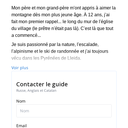
Mon père et mon grand-père m'ont appris à aimer la
montagne dès mon plus jeune âge. À 12 ans, j'ai
fait mon premier rappel... le long du mur de l'église
du village (le prêtre n'était pas là). C'est là que tout
a commencé...
Je suis passionné par la nature, l'escalade,
l'alpinisme et le ski de randonnée et j'ai toujours
vécu dans les Pyrénées de Lleida.
En tant qu'accompagnateur en montagne UIMLA,
Voir plus
j'ai dirigé des programmes et des expéditions en
Amérique (Pérou, États-Unis et Canada), dans les
Contacter le guide
Alpes, le Haut Atlas et même au Ladakh (Himalaya
Russe, Anglais et Catalan
indien) et à Yamalia (Arctique russe). Depuis 2014,
Nom
je suis responsable de la formation neige et
avalanche à l'ACNA (Asociación Conocimiento
Nieves y Aludes).
Pour moi, guider n'est pas un travail : c'est ma
Email