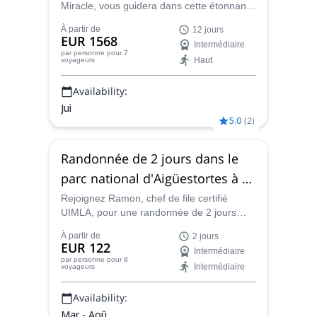
Miracle, vous guidera dans cette étonnante
et fascinante randonnée de 12 jours à
À partir de
12 jours
travers le parc national de Sarek dans le
EUR 1568
Intermédiaire
nord de la Suède (Laponie), une véritable
par personne
pour 7
Haut
voyageurs
frontière isolée et sauvage dans le cercle
arctique avec des paysages, une flore et
Availability:
une faune d'un autre monde.
Jui
5.0
(
2
)
Randonnée de 2 jours dans le
parc national d'Aigüestortes à La
Vall Fosca
Rejoignez Ramon, chef de file certifié
UIMLA, pour une randonnée de 2 jours
dans le parc national d'Aigüestortes à La
À partir de
2 jours
Vall Fosca, le seul de Catalogne.
EUR 122
Intermédiaire
par personne
pour 8
Intermédiaire
voyageurs
Availability:
Mar - Aoû