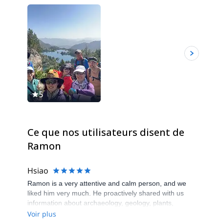
5
Ce que nos utilisateurs disent de
Ramon
Hsiao
Ramon is a very attentive and calm person, and we
liked him very much. He proactively shared with us
information about archaeology, geology, plants,
animals, as well as the names and elevations of the
Voir plus