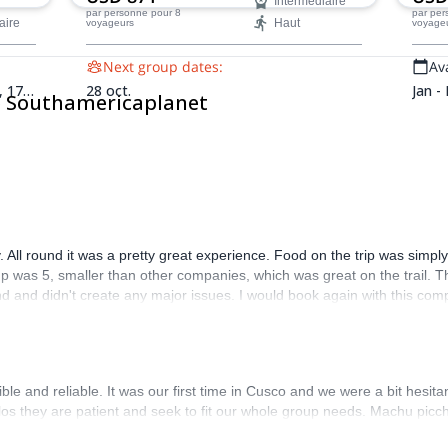
Intermédiaire
ruines du Machu Picchu.
paysa
par personne
pour 8
par pe
aire
Haut
voyageurs
voyage
te
point
e vie.
célèb
Next group dates:
Ava
.,
17
28 oct.
Jan -
de Southamericaplanet
juil.,
t,
17
sept.,
oct.,
y. All round it was a pretty great experience. Food on the trip was simp
p was 5, smaller than other companies, which was great on the trail.
nd and didn't create any major issues. I would book again with this com
e and reliable. It was our first time in Cusco and we were a bit hesitan
os they are patient and seek to fit our whole group needs. Machu picch