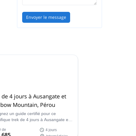
tes
Envoyer le message
 de 4 jours à Ausangate et
nbow Mountain, Pérou
gnez un guide certifié pour ce
fique trek de 4 jours à Ausangate et
ow Mountain, au Pérou, où vous
r de
4 jours
vrirez certains des plus beaux
 685