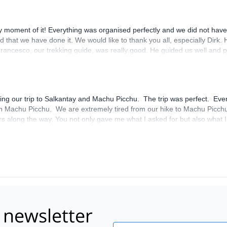
 moment of it! Everything was organised perfectly and we did not have
that we have done it. We would like to thank you all, especially Dirk.
Francesco, our trekking guide, was really good. He guided us well and 
ven better than any restaurant in our Peru trip. If everyone wants to 
ing our trip to Salkantay and Machu Picchu. The trip was perfect. Eve
in Machu Picchu. We are extremely tired from our hike to Machu Picchu
along the way. You not only gave me what I asked for but also what I di
orrect side of the train, when we traveled during daylight. Thank you. 
Incredible, Fantastic, Gorgeous!
 newsletter