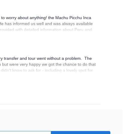
 to worry about anything! the Machu Picchu Inca
 He has informed us well and was always available
provided with detailed information about Peru and
travel to Peru, we would definitely recommend SAP
ry transfer and tour went without a problem. The
 but were very happy we got the chance to do that
dn't know to ask for - including a lovely spot for
And as for the trip, based on the famous words of