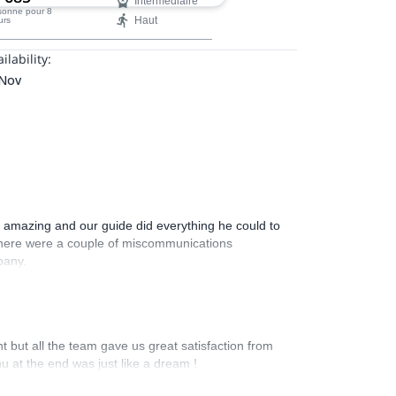
Intermédiaire
ges que le Pérou a à offrir, avec en
rsonne
pour 8
Haut
urs
 d'orgue la visite de la mondialement
re Rainbow Mountain.
ilability:
 Nov
ly amazing and our guide did everything he could to
 There were a couple of miscommunications
pany.
t but all the team gave us great satisfaction from
u at the end was just like a dream !