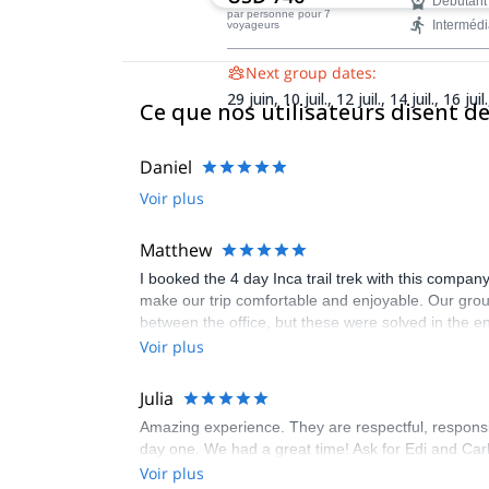
Débutant
l'Inca vers le Machu Picchu, une
par personne
pour 7
Intermédi
voyageurs
expérience époustouflante et amusan
dont vous vous souviendrez toute votr
Next group dates:
29 juin,
10 juil.,
12 juil.,
14 juil.,
16 juil
Ce que nos utilisateurs disent 
juil.,
18 juil.,
21 juil.,
24 juil.,
25 juil.,
26 
27 juil.,
30 juil.,
31 juil.,
2 août,
4 aoû
août,
12 sept.,
15 sept.,
16 sept.,
21 
Daniel
23 sept.,
25 sept.,
28 sept.,
2 oct.,
7 
Voir plus
11 oct.,
16 oct.,
17 nov.,
26 nov.
Matthew
I booked the 4 day Inca trail trek with this compan
make our trip comfortable and enjoyable. Our grou
between the office, but these were solved in the e
Voir plus
Julia
Amazing experience. They are respectful, responsibl
day one. We had a great time! Ask for Edi and Carl
Voir plus