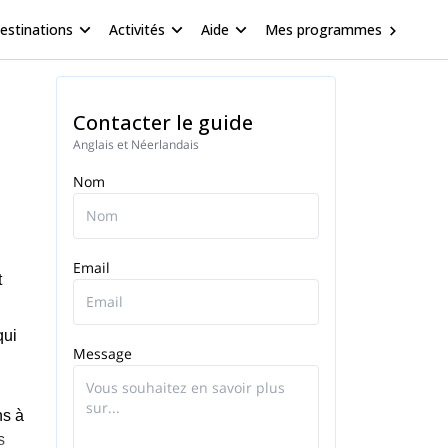
estinations
Activités
Aide
Mes programmes
Contacter le guide
Anglais et Néerlandais
Nom
Email
t
qui
Message
ns à
s