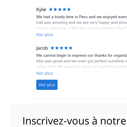
Kylie
We had a lovely time in Peru and we enjoyed every
trail was amazing and we are very happy and proud 
for our questions :) We also want to mention that 
machu picchu. The food on the trail was amazing, e
Voir plus
:)
Jacob
We cannot begin to express our thanks for organiz
hike was great and we even got perfect sunshine 
rather than HP based on what we heard from others 
lunch on the Sacred Valley tour and seats on the c
Voir plus
our very enthusiastic tour guide at Machu Picchu. 
Voir plus
Inscrivez-vous à notre