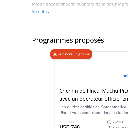
ferons découvrir cette aventure dans des prog
Voir plus
En outre, cette année 2021-2022, nous sommes l
et le matériel, les bons cuisiniers et les bons gu
Vos bonnes vacances sont notre meilleure prom
Programmes proposés
Rejoindre un groupe
Chemin de l'Inca, Machu Pic
avec un opérateur officiel en
jours
Les guides certifiés de Southamerica
Planet vous conduisent dans ce fanta
et mémorable programme de 2 jours 
À partir de
2 jours
long du mondialement célèbre Chemi
USD 746