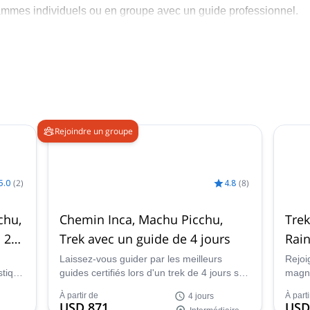
rammes individuels ou en groupe avec un guide professionnel.
'opérateur officiel du Chemin Inca. Avec toutes les bonnes ten
ides parlant anglais.
otion !
Rejoindre un groupe
5.0
(
2
)
4.8
(
8
)
chu,
Chemin Inca, Machu Picchu,
Trek
 2
Trek avec un guide de 4 jours
Rai
Laissez-vous guider par les meilleurs
Rejoi
stique
guides certifiés lors d'un trek de 4 jours sur
magni
le
le célèbre Chemin de l'Inca, dans les
Rainb
À partir de
À parti
4 jours
n de
Andes du Pérou, jusqu'aux mythiques
décou
USD 871
USD