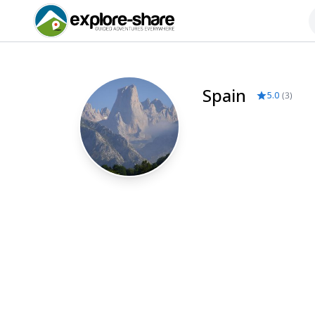
Spain
5.0
(
3
)