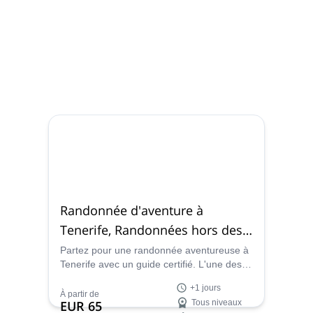
Randonnée d'aventure à
Tenerife, Randonnées hors des
sentiers battus dans les îles
Partez pour une randonnée aventureuse à
Tenerife avec un guide certifié. L'une des
Canaries, Espagne
meilleures façons d'explorer la flore et la
+1 jours
faune indigènes ainsi que la beauté
À partir de
EUR 65
Tous niveaux
spectaculaire de l'île est à pied. Ne