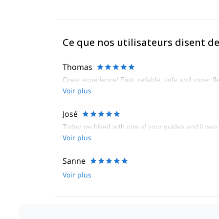
Ce que nos utilisateurs disent d
Thomas
Great experience! Fast, reliable, safe and super fle
Voir plus
José
Today we hiked with one of your guides and it was
Voir plus
Sanne
Voir plus