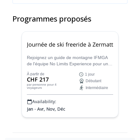
Programmes proposés
Journée de ski freeride à Zermatt
Rejoignez un guide de montagne IFMGA
de l'équipe No Limits Experience pour un
programme de ski freeride à Zermatt, l'une
À partir de
1 jour
des destinations de ski les plus
CHF 217
Débutant
emblématiques au monde.
par personne
pour 4
Intermédiaire
voyageurs
Availability:
Jan - Avr, Nov, Déc