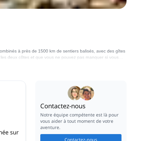
combinés à près de 1500 km de sentiers balisés, avec des gîtes
ent les deux côtes et que vous ne pouvez pas manquer si vous
 des plus beaux d'Europe, mais aussi le plus difficile. Ensuite,
 sur la mer. Et enfin, la route Mare a Mare qui traverse la
 toutes dans cette sélection de programmes avec guide que nous
Contactez-nous
Notre équipe compétente est là pour
vous aider à tout moment de votre
aventure.
ée sur
Contactez-nous