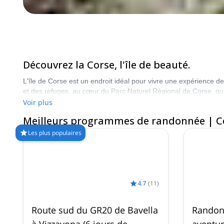
Découvrez la Corse, l'île de beauté.
L'île de Corse est un endroit idéal pour vivre une expérience 
et des refuges, au cœur du Parc Naturel Régional de Corse, qui 
êtes un vrai randonneur : tout d'abord, le spectaculaire itinéra
Voir plus
l'itinéraire Mare e Monti, qui va de Calenzana à Cargèse en lo
Meilleurs programmes de randonnée | C
Corse d'est en ouest. Il existe bien sûr une grande variété d'
proposons dans Explore-Share.
Les plus populaires
4.7
(
11
)
Route sud du GR20 de Bavella
Randon
à Vizzavona (6 jours de
aventur