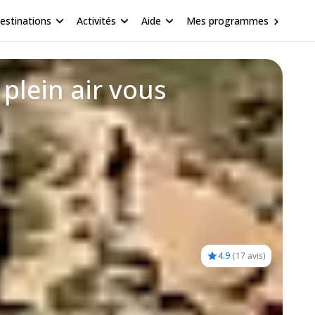
estinations
Activités
Aide
Mes programmes
plein air vous
4.9
(
17 avis
)