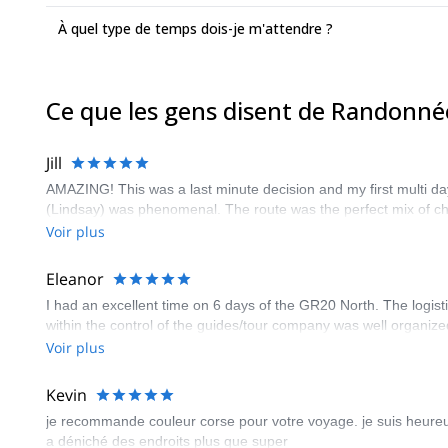
À quel type de temps dois-je m'attendre ?
Ce que les gens disent de Randonné
Jill
AMAZING! This was a last minute decision and my first multi d
(Lindsay) was phenomenal. The route was the perfect mix of chal
Voir plus
Eleanor
I had an excellent time on 6 days of the GR20 North. The logi
within the control of the guides/tour company was well organized. 
Voir plus
Kevin
je recommande couleur corse pour votre voyage. je suis heureus
a déniché des endroits plus que super