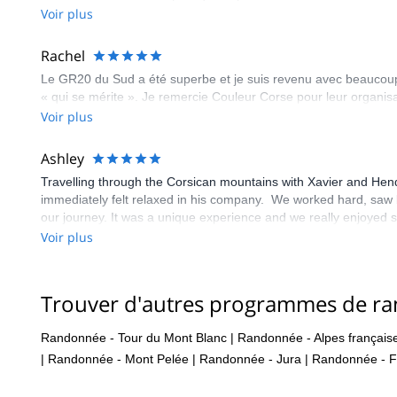
Voir plus
Rachel
Le GR20 du Sud a été superbe et je suis revenu avec beaucoup
« qui se mérite ». Je remercie Couleur Corse pour leur organis
Voir plus
Ashley
Travelling through the Corsican mountains with Xavier and Hendri
immediately felt relaxed in his company. We worked hard, saw be
our journey. It was a unique experience and we really enjoyed 
Voir plus
Trouver d'autres programmes de r
Randonnée - Tour du Mont Blanc
|
Randonnée - Alpes français
|
Randonnée - Mont Pelée
|
Randonnée - Jura
|
Randonnée - F