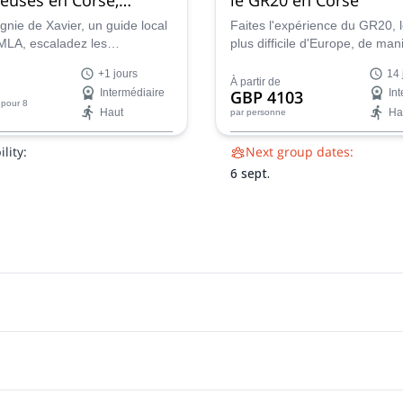
 avec un guide local
nie de Xavier, un guide local
Faites l'expérience du GR20, l
IMLA, escaladez les
plus difficile d'Europe, de man
 corses qui abritent des
confortable, au milieu d'un p
+1 jours
14 
s sauvages et aventureuses.
époustouflant et de piscines 
À partir de
Intermédiaire
GBP 4103
In
naturelles avec Emma,
pour 8
Haut
Ha
par personne
accompagnatrice en montagn
lity:
Next group dates:
6 sept.