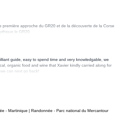
te première approche du GR20 et de la découverte de la Corse
mythique le GR20.
brilliant guide, easy to spend time and very knowledgable, we
l, organic food and wine that Xavier kindly carried along for
n we can next go back!
e - Martinique
|
Randonnée - Parc national du Mercantour