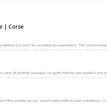
e | Corse
ay trekking tour and it far exceeded my expectations. The communicat
lenge and comfort. I will definitely be booking my next hiking trek th
stics were all perfectly managed, our guide Anthony was excellent and
I will warn vegetarians that there are limited options in the refuges. As
e d'être passée par eux, service impeccable et super prestations. un g