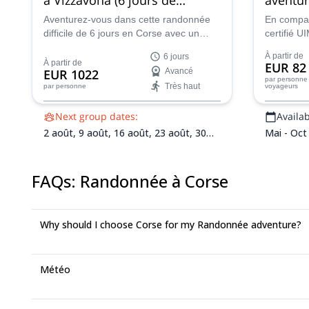
randonnée)
France,
Aventurez-vous dans cette randonnée
En compag
difficile de 6 jours en Corse avec un
certifié U
guide local certifié. Conquérez le
montagnes
À partir de
6 jours
mythique GR20 (route du sud) du col de
randonnée
À partir de
EUR 82
EUR 1022
Avancé
Bavella à Vizzavona.
par personne
Très haut
par personne
voyageurs
Next group dates:
Availabi
2 août,
9 août,
16 août,
23 août,
30
Mai - Oct
août,
6 sept.,
13 sept.
FAQs
:
Randonnée à Corse
Why should I choose Corse for my Randonnée adventure?
Météo