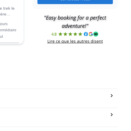
e trek le
ière
"Easy booking for a perfect
anorama
jours
adventure!"
rocheuses
termédiaire
4.8
ut
e UIMLA.
Lire ce que les autres disent