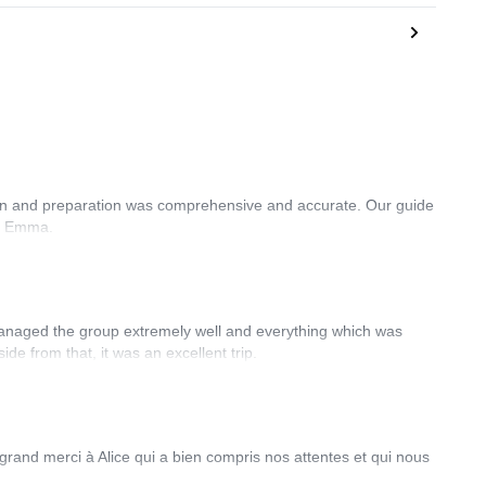
ion and preparation was comprehensive and accurate. Our guide
ru Emma.
 managed the group extremely well and everything which was
ide from that, it was an excellent trip.
rand merci à Alice qui a bien compris nos attentes et qui nous