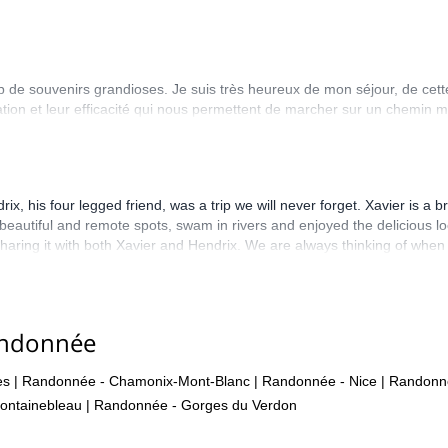
 de souvenirs grandioses. Je suis très heureux de mon séjour, de cet
ation et leur efficacité qui nous permettent de marcher sur un chemin 
x, his four legged friend, was a trip we will never forget. Xavier is a 
autiful and remote spots, swam in rivers and enjoyed the delicious loca
sharing it with both Xavier and Hendrix. We are always thinking of whe
andonnée
es
|
Randonnée - Chamonix-Mont-Blanc
|
Randonnée - Nice
|
Randonné
ontainebleau
|
Randonnée - Gorges du Verdon