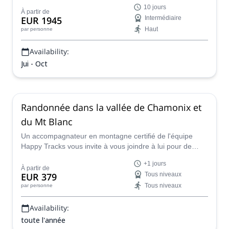
la Suisse et l'Italie, avec un accompagnateur en
10 jours
montagne certifié de l'équipe Happy Tracks.
À partir de
EUR 1945
Intermédiaire
Haut
par personne
Availability:
Jui - Oct
Randonnée dans la vallée de Chamonix et
du Mt Blanc
Un accompagnateur en montagne certifié de l'équipe
Happy Tracks vous invite à vous joindre à lui pour de
belles randonnées dans la vallée de Chamonix et du Mt
+1 jours
Blanc en France.
À partir de
EUR 379
Tous niveaux
Tous niveaux
par personne
Availability:
toute l'année