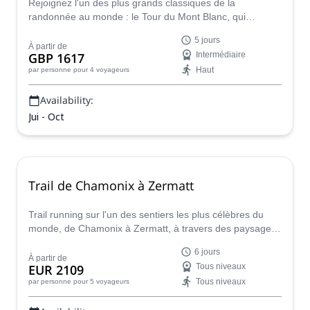
Rejoignez l'un des plus grands classiques de la
randonnée au monde : le Tour du Mont Blanc, qui
traverse la France, la Suisse et l'Italie, en compagnie
5 jours
d'Emma, accompagnatrice en montagne certifiée UIMLA.
À partir de
GBP 1617
Intermédiaire
Haut
par personne
pour 4 voyageurs
Availability:
Jui - Oct
Trail de Chamonix à Zermatt
Trail running sur l'un des sentiers les plus célèbres du
monde, de Chamonix à Zermatt, à travers des paysages
à couper le souffle avec Caroline, guide de montagne
6 jours
UIMLA.
À partir de
EUR 2109
Tous niveaux
Tous niveaux
par personne
pour 5 voyageurs