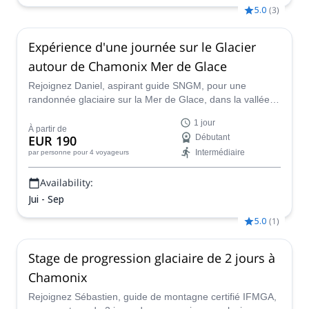
5.0
(
3
)
Expérience d'une journée sur le Glacier
autour de Chamonix Mer de Glace
Rejoignez Daniel, aspirant guide SNGM, pour une
randonnée glaciaire sur la Mer de Glace, dans la vallée
de Chamonix, entourée de superbes sommets du massif
1 jour
du Mont Blanc comme l'Aiguille du Dru.
À partir de
EUR 190
Débutant
Intermédiaire
par personne
pour 4 voyageurs
Availability:
Jui - Sep
5.0
(
1
)
Stage de progression glaciaire de 2 jours à
Chamonix
Rejoignez Sébastien, guide de montagne certifié IFMGA,