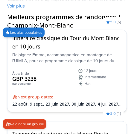
Chamonix. Faites l'expérience d'un lieu emblématique, d'une
Voir plus
beauté mondialement reconnue, en effectuant des randonnées
Meilleurs programmes de randonnée |
fascinantes et exaltantes de toutes formes et de toutes tailles.
5.0
(
5
)
Chamonix-Mont-Blanc
Les plus populaires
Itinéraire classique du Tour du Mont Blanc
en 10 jours
Rejoignez Emma, accompagnatrice en montagne de
l'UIMLA, pour ce programme classique de 10 jours du
Tour du Mont Blanc. C'est une expérience qu'aucun
12 jours
randonneur passionné ne devrait manquer !
À partir de
GBP 3238
Intermédiaire
Haut
par personne
Next group dates:
22 août,
9 sept.,
23 juin 2027,
30 juin 2027,
4 juil. 2027,
14 juil. 2027,
21 juil. 2027,
4 août 2027,
22 août 2027,
1
5.0
(
1
)
sept. 2027,
5 sept. 2027,
8 sept. 2027
Rejoindre un groupe
Traversée classique de la Haute Route