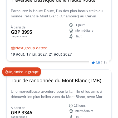
Parcourez la Haute Route, l’un des plus beaux treks du
monde, reliant le Mont Blanc (Chamonix) au Cervin
(Zermatt), accompagné d’Emma, accompagnatrice en
11 jours
montagne UIMLA.
À partir de
GBP 3995
Intermédiaire
Haut
par personne
Next group dates:
19 août,
17 juil. 2027,
21 août 2027
4.9
(
13
)
Rejoindre un groupe
Tour de randonnée du Mont Blanc (TMB)
Une merveilleuse aventure pour la famille et les amis à
découvrir les plus belles vues du Mont Blanc, avec Mark,
guide certifié IFMGA.
13 jours
À partir de
GBP 3346
Intermédiaire
Haut
par personne