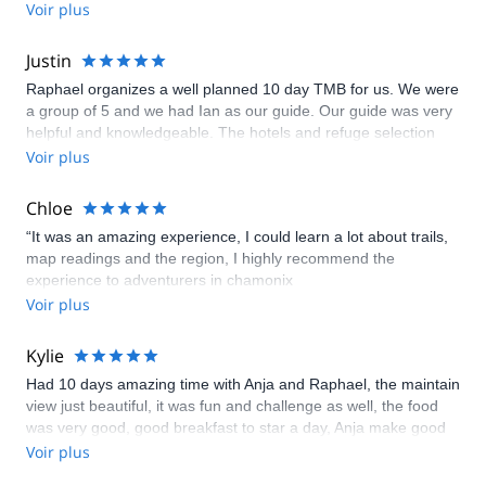
activities.
Voir plus
Justin
Raphael organizes a well planned 10 day TMB for us. We were
a group of 5 and we had Ian as our guide. Our guide was very
helpful and knowledgeable. The hotels and refuge selection
was good and we had excellent stay in all places. Our luggage
Voir plus
transfer was handled professionally by Rachael along with
lunch bags for daily hike. Overall very professionally guided trip
Chloe
by the Happy Track team
“It was an amazing experience, I could learn a lot about trails,
map readings and the region, I highly recommend the
experience to adventurers in chamonix
Voir plus
Kylie
Had 10 days amazing time with Anja and Raphael, the maintain
view just beautiful, it was fun and challenge as well, the food
was very good, good breakfast to star a day, Anja make good
lunch, and she even carried watermelons in her backpack for
Voir plus
us to eat, she is so caring and warm, thoughtful, passionate of