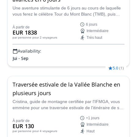
Une aventure stimulante de 6 jours au cours de laquelle
vous ferez le célèbre Tour du Mont Blanc (TMB), puis
l'ascension de l'un des plus beaux sommets des Alpes.
6 jours
Votre guide sera Marco, certifié par l'IFMGA.
À partir de
EUR 1838
Intermédiaire
Très haut
par personne
pour 2 voyageurs
Availability:
Jui - Sep
5.0
(
1
)
Traversée estivale de la Vallée Blanche en
plusieurs jours
Cristina, guide de montagne certifiée par l'IFMGA, vous
emmène pour une traversée estivale de l'itinéraire de ski
hors-piste le plus célèbre des Alpes : la Vallée Blanche.
+1 jours
Partez pour une journée, ou planifiez avec elle un
À partir de
EUR 130
Intermédiaire
programme de plusieurs jours incluant d'autres grands
Haut
par personne
pour 4 voyageurs
itinéraires de la région.