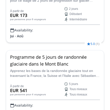
pour ce stage de 2 jours de progression sur glacier
autour de la vallée de Chamonix, sur le massif du Mont
2 jours
Blanc. Apprenez les techniques de base nécessaires à la
À partir de
EUR 173
Débutant
randonnée glaciaire ! Ce stage est également ouvert aux
Intermédiaire
par personne
pour 6 voyageurs
enfants à partir de 12 ans.
Availability:
Jui - Aoû
5.0
(
1
)
Programme de 5 jours de randonnée
glaciaire dans le Mont Blanc
Apprenez les bases de la randonnée glaciaire tout en
traversant la France, la Suisse et l'Italie avec Sébastien,
guide de montagne certifié IFMGA/UIAGM.
5 jours
À partir de
EUR 541
Tous niveaux
Tous niveaux
par personne
pour 4 voyageurs
Availability: