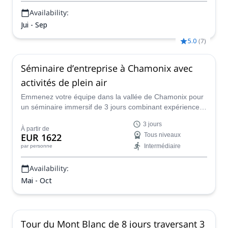
Availability:
Jui - Sep
5.0
(
7
)
Séminaire d’entreprise à Chamonix avec
activités de plein air
Emmenez votre équipe dans la vallée de Chamonix pour
un séminaire immersif de 3 jours combinant expériences
de plein air, paysages alpins, moments de réflexion et
3 jours
instants partagés au cœur du massif du Mont-Blanc.
À partir de
EUR 1622
Tous niveaux
Intermédiaire
par personne
Availability:
Mai - Oct
Tour du Mont Blanc de 8 jours traversant 3