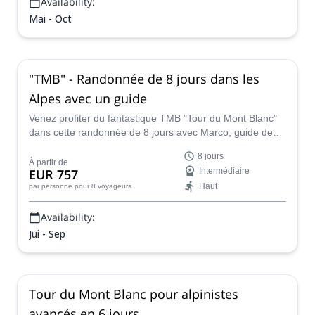
Availability:
Mai - Oct
"TMB" - Randonnée de 8 jours dans les
Alpes avec un guide
Venez profiter du fantastique TMB "Tour du Mont Blanc"
dans cette randonnée de 8 jours avec Marco, guide de
montagne IFMGA. Une expérience de randonnée
8 jours
classique à ne pas manquer si vous venez dans les Alpes
À partir de
EUR 757
Intermédiaire
!
Haut
par personne
pour 8 voyageurs
Availability:
Jui - Sep
Tour du Mont Blanc pour alpinistes
avancés en 6 jours