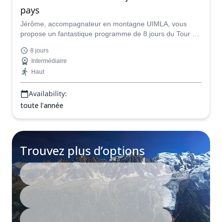
pays
Jérôme, accompagnateur en montagne UIMLA, vous
propose un fantastique programme de 8 jours du Tour du
Mont Blanc. De la France à l'Italie puis à la Suisse, en
8 jours
dormant dans des refuges de montagne.
Intermédiaire
Haut
Availability:
toute l'année
Trouvez plus d’options