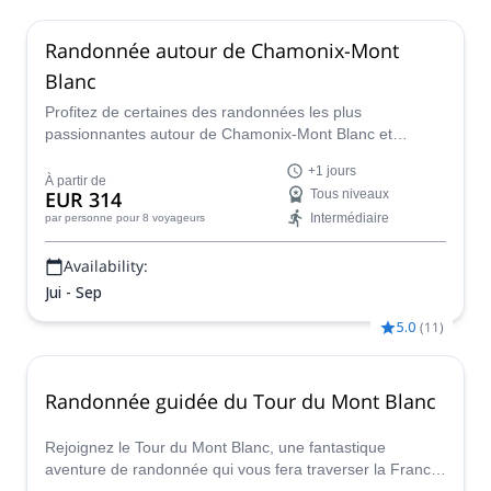
Randonnée autour de Chamonix-Mont
Blanc
Profitez de certaines des randonnées les plus
passionnantes autour de Chamonix-Mont Blanc et
découvrez des paysages alpins majestueux, avec des
+1 jours
lacs, des glaciers et des hauts sommets époustouflants,
À partir de
EUR 314
Tous niveaux
en compagnie de Fabrice, accompagnateur en montagne
Intermédiaire
par personne
pour 8 voyageurs
certifié UIMLA.
Availability:
Jui - Sep
5.0
(
11
)
Randonnée guidée du Tour du Mont Blanc
Rejoignez le Tour du Mont Blanc, une fantastique
aventure de randonnée qui vous fera traverser la France,