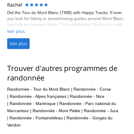
maintaining, 3 courses dinner every night, she paid wine for us
Rachel
to drink with dinner which is not included in price, she simply
Did the Tour du Mont Blanc (TMB) with Happy Tracks. If ever
just beauty, Sometimes we tried and spend too much time
you look for hiking or snowshoeing guides around Mont Blanc,
enjoying the maintain and view, Raphael always able to come
can fully recommend them. They still did the 10-day tour with
with van to take us to our accommodations, love the 10 days
me even though all other customers pulled out – MANY
Voir plus
tracking in the beautiful maintains and met some amazing
THANKS!!
people, I am looking forward do another trip with them! Thanks
Voir plus
Anja and Raphael, love from Michael (published on Trip
Advisor)
Trouver d'autres programmes de
randonnée
Randonnée - Tour du Mont Blanc
|
Randonnée - Corse
|
Randonnée - Alpes françaises
|
Randonnée - Nice
|
Randonnée - Martinique
|
Randonnée - Parc national du
Mercantour
|
Randonnée - Mont Pelée
|
Randonnée - Jura
|
Randonnée - Fontainebleau
|
Randonnée - Gorges du
Verdon