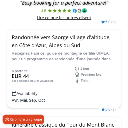
"Easy booking for a perfect adventure!"
4.8
Lire ce que les autres disent
5.0
(
6
)
Randonnée vers Saorge village d'altitude,
en Côte d'Azur, Alpes du Sud
Rejoignez Fabrice, guide de montagne certifié UIMLA,
pour un programme de randonnée d'une journée dans le
pittoresque village perché de Saorge, situé dans les
1 jour
Alpes maritimes du sud, sur la superbe Côte d'Azur.
À partir de
EUR 44
Première fois
Faible
par personne
pour 8 voyageurs
Availability:
Avr, Mai, Sep, Oct
5.0
(
5
)
Rejoindre un groupe
Itinéraire classique du Tour du Mont Blanc