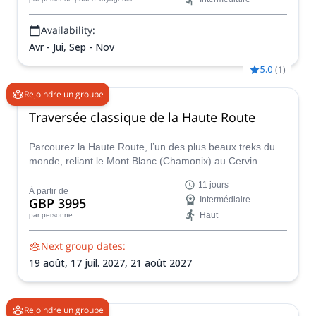
plus beaux canyons d'Europe !
Availability:
Avr - Jui, Sep - Nov
5.0
(
1
)
Rejoindre un groupe
Traversée classique de la Haute Route
Parcourez la Haute Route, l’un des plus beaux treks du
monde, reliant le Mont Blanc (Chamonix) au Cervin
(Zermatt), accompagné d’Emma, accompagnatrice en
11 jours
montagne UIMLA.
À partir de
GBP 3995
Intermédiaire
Haut
par personne
Next group dates:
19 août,
17 juil. 2027,
21 août 2027
Rejoindre un groupe