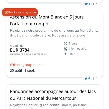
4.2
(
14
)
Rejoindre un groupe
Ascension du Mont Blanc en 5 jours |
Forfait tout compris
Rejoignez notre programme de cinq jours au Mont Blanc,
dirigé par un guide certifié. Nous assurerons une
acclimatation efficace et perfectionnerons vos
5 jours
compétences techniques pour une ascension victorieuse.
À partir de
EUR 3784
Intermédiaire
Acclimatez-vous et affinez vos compétences sur des
Haut
par personne
pour 2 voyageurs
itinéraires comme l’Arête des Cosmiques et l’Aiguille du
Tour.
Next group dates:
25 août,
1 sept.
4.9
(
15
)
Randonnée accompagnée autour des lacs
du Parc National du Mercantour
Rejoignez Fabrice, guide certifié UIMLA, pour une