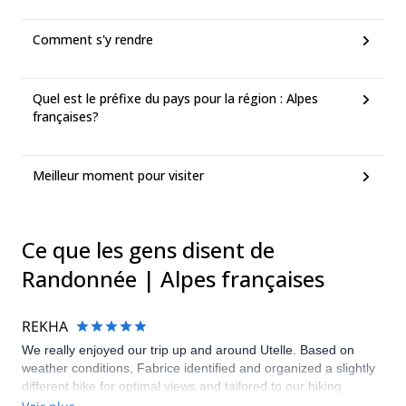
Comment s'y rendre
Quel est le préfixe du pays pour la région : Alpes
françaises?
Meilleur moment pour visiter
Ce que les gens disent de
Randonnée | Alpes françaises
REKHA
We really enjoyed our trip up and around Utelle. Based on
weather conditions, Fabrice identified and organized a slightly
different hike for optimal views and tailored to our hiking
abilities. He also organized hotel transportation and a lovely