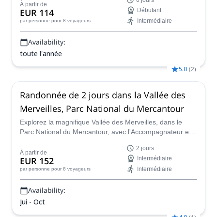
6 jours
montagne UIMLA Marc. Profitez de 6 magnifiques
À partir de
EUR 114
Débutant
randonnées dans des massifs très différents, de la
Intermédiaire
par personne
pour 8 voyageurs
Provence aux Alpes.
Availability:
toute l'année
5.0
(
2
)
Randonnée de 2 jours dans la Vallée des
Merveilles, Parc National du Mercantour
Explorez la magnifique Vallée des Merveilles, dans le
Parc National du Mercantour, avec l'Accompagnateur en
Montagne UIMLA Fabrice. Découvrez des paysages
2 jours
alpins époustouflants et l'un des sites archéologiques les
À partir de
EUR 152
Intermédiaire
plus célèbres des Alpes.
Intermédiaire
par personne
pour 8 voyageurs
Availability:
Jui - Oct