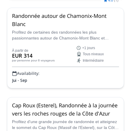
4.0
(
1
)
Randonnée autour de Chamonix-Mont
Blanc
Profitez de certaines des randonnées les plus
passionnantes autour de Chamonix-Mont Blanc et
découvrez des paysages alpins majestueux, avec des
+1 jours
lacs, des glaciers et des hauts sommets époustouflants,
À partir de
EUR 314
Tous niveaux
en compagnie de Fabrice, accompagnateur en montagne
Intermédiaire
par personne
pour 8 voyageurs
certifié UIMLA.
Availability:
Jui - Sep
Cap Roux (Esterel), Randonnée à la journée
vers les roches rouges de la Côte d'Azur
Profitez d'une grande journée de randonnée et atteignez
le sommet du Cap Roux (Massif de l'Esterel), sur la Côte