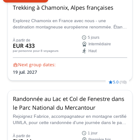
Trekking à Chamonix, Alpes françaises
Explorez Chamonix en France avec nous - une
destination montagneuse européenne renommée. Étant
donné l'immensité des opportunités de trekking ici, il peut
5 jours
être difficile de savoir par où commencer. C'est là que
À partir de
EUR 433
Intermédiaire
nos guides de trekking experts interviennent. Nous vous
Haut
par personne
pour 8 voyageurs
guiderons à travers une sélection soigneusement choisie
des meilleures randonnées de la région, adaptées à votre
Next group dates:
niveau de forme physique et à vos intérêts.
19 juil. 2027
5.0
(
10
)
Randonnée au Lac et Col de Fenestre dans
le Parc National du Mercantour
Rejoignez Fabrice, accompagnateur en montagne certifié
UIMLA, pour cette randonnée d'une journée dans le parc
national du Mercantour, près de la Côte d'Azur, en
1 jour
explorant la magnifique région du lac et du col de
À partir de
Première fois