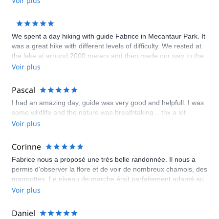
Voir plus
picnic. He was very knowledgeable about local history. We are
so glad that we were able to get off the beaten path and see
something truly special.
We spent a day hiking with guide Fabrice in Mecantaur Park. It
was a great hike with different levels of difficulty. We rested at
the lake at around 2000 meters and then made our way to the
mountain pass high above. We were rewarded with a lot of
Voir plus
wildlife sightings and even a patch of snow in August. Patrice
was great and gave us a lot of information about the area and
Pascal
the flora and fauna. He was also great at pointing out historical
I had an amazing day, guide was very good and helpfull. I was
events that took place in the area in the past.
some wildlife and the nature was breathtaking... thx a lot
Voir plus
Corinne
Fabrice nous a proposé une très belle randonnée. Il nous a
permis d'observer la flore et de voir de nombreux chamois, des
marmottes. Le niveau de marche était parfaitement adapté au
groupe. Très belle journée !
Voir plus
Daniel