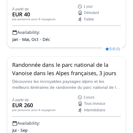
d'Azur, avec des vues spectaculaires sur la mer
1 jour
Méditerranée, avec l'accompagnateur en montagne
À partir de
EUR 40
Débutant
UIMLA Fabrice.
Faible
par personne
pour 8 voyageurs
Availability:
Jan - Mai, Oct - Déc
5.0
(
5
)
Randonnée dans le parc national de la
Vanoise dans les Alpes françaises, 3 jours
Découvrez les incroyables paysages alpins et les
meilleurs itinéraires de randonnée du parc national de la
Vanoise en Savoie, dans les Alpes françaises, avec
3 jours
Fabrice, accompagnateur en montagne certifié UIMLA.
À partir de
EUR 260
Tous niveaux
Intermédiaire
par personne
pour 8 voyageurs
Availability:
Jui - Sep