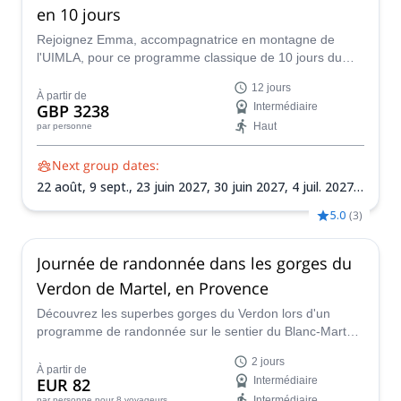
en 10 jours
Rejoignez Emma, accompagnatrice en montagne de
l'UIMLA, pour ce programme classique de 10 jours du
Tour du Mont Blanc. C'est une expérience qu'aucun
12 jours
randonneur passionné ne devrait manquer !
À partir de
GBP 3238
Intermédiaire
Haut
par personne
Next group dates:
22 août,
9 sept.,
23 juin 2027,
30 juin 2027,
4 juil. 2027,
14 juil. 2027,
21 juil. 2027,
4 août 2027,
22 août 2027,
1
5.0
(
3
)
sept. 2027,
5 sept. 2027,
8 sept. 2027
Journée de randonnée dans les gorges du
Verdon de Martel, en Provence
Découvrez les superbes gorges du Verdon lors d'un
programme de randonnée sur le sentier du Blanc-Martel,
dans les Alpes-de-Haute-Provence, dans le sud-est de la
2 jours
France. Rejoignez Fabrice, guide de montagne certifié
À partir de
EUR 82
Intermédiaire
UIMLA, pour cette excursion fascinante dans l'un des
Intermédiaire
par personne
pour 8 voyageurs