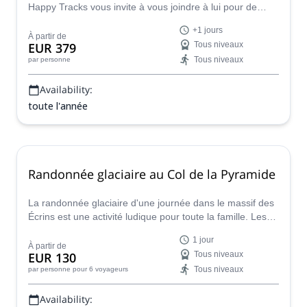
Happy Tracks vous invite à vous joindre à lui pour de
belles randonnées dans la vallée de Chamonix et du Mt
+1 jours
Blanc en France.
À partir de
EUR 379
Tous niveaux
Tous niveaux
par personne
Availability:
toute l'année
Randonnée glaciaire au Col de la Pyramide
La randonnée glaciaire d'une journée dans le massif des
Écrins est une activité ludique pour toute la famille. Les
souvenirs de ce programme seront inoubliables !
1 jour
À partir de
EUR 130
Tous niveaux
Tous niveaux
par personne
pour 6 voyageurs
Availability: