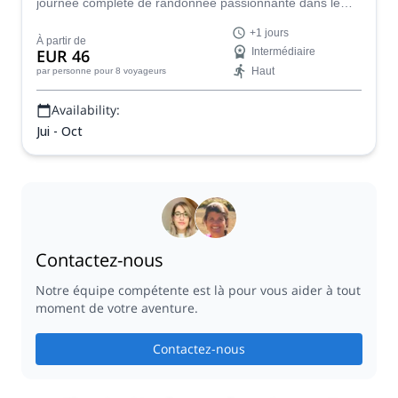
journée complète de randonnée passionnante dans le
magnifique parc national du Mercantour en France, et
+1 jours
admirez la magnifique vallée de la Vesubie.
À partir de
EUR 46
Intermédiaire
Haut
par personne
pour 8 voyageurs
Availability:
Jui - Oct
Contactez-nous
Notre équipe compétente est là pour vous aider à tout
moment de votre aventure.
Contactez-nous