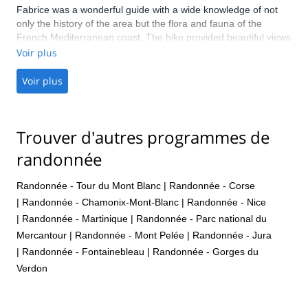
Fabrice was a wonderful guide with a wide knowledge of not
only the history of the area but the flora and fauna of the
French Mediterranean coast. The hike provided beautiful views
of the cities along the coast as well as the mountains behind
Voir plus
them. Highly recommend both the hike and the guide.
Voir plus
Trouver d'autres programmes de
randonnée
Randonnée - Tour du Mont Blanc
|
Randonnée - Corse
|
Randonnée - Chamonix-Mont-Blanc
|
Randonnée - Nice
|
Randonnée - Martinique
|
Randonnée - Parc national du
Mercantour
|
Randonnée - Mont Pelée
|
Randonnée - Jura
|
Randonnée - Fontainebleau
|
Randonnée - Gorges du
Verdon