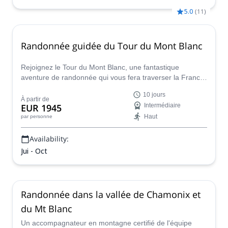
5.0
(
11
)
Randonnée guidée du Tour du Mont Blanc
Rejoignez le Tour du Mont Blanc, une fantastique
aventure de randonnée qui vous fera traverser la France,
la Suisse et l'Italie, avec un accompagnateur en
10 jours
montagne certifié de l'équipe Happy Tracks.
À partir de
EUR 1945
Intermédiaire
Haut
par personne
Availability:
Jui - Oct
Randonnée dans la vallée de Chamonix et
du Mt Blanc
Un accompagnateur en montagne certifié de l'équipe