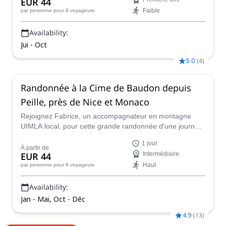
EUR 44
Fenestre.
Faible
par personne
pour 8 voyageurs
Availability:
Jui - Oct
5.0
(
4
)
Randonnée à la Cime de Baudon depuis
Peille, près de Nice et Monaco
Rejoignez Fabrice, un accompagnateur en montagne
UIMLA local, pour cette grande randonnée d'une journée
avec des vues spectaculaires sur la Côte d'Azur, au
1 jour
départ du village médiéval de Peille, près de Nice, dans la
À partir de
EUR 44
Intermédiaire
belle région de Provence.
Haut
par personne
pour 8 voyageurs
Availability:
Jan - Mai, Oct - Déc
4.9
(
13
)