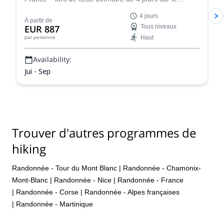
légendaire Tour du Mont Blanc. Cette randonnée
4 jours
soigneusement conçue met en valeur toute l’essence
À partir de
EUR 887
Tous niveaux
du Tour du Mont Blanc, vous permettant de découvrir
Haut
par personne
la diversité de ses paysages et la richesse de son
patrimoine culturel dans une expérience condensée
Availability:
mais inoubliable.
Jui - Sep
Trouver d'autres programmes de
hiking
Randonnée - Tour du Mont Blanc
|
Randonnée - Chamonix-
Mont-Blanc
|
Randonnée - Nice
|
Randonnée - France
|
Randonnée - Corse
|
Randonnée - Alpes françaises
|
Randonnée - Martinique