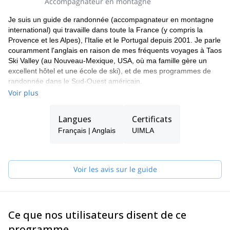
Accompagnateur en montagne
vous avez votre propre voiture, aucun taxi n'est nécessaire.
Equipement requis :
Je suis un guide de randonnée (accompagnateur en montagne
Chaussures de marche légères
international) qui travaille dans toute la France (y compris la
Veste respirante
Provence et les Alpes), l'Italie et le Portugal depuis 2001. Je parle
Micro polaire et t-shirts de montagne (si possible, éviter les t-
couramment l'anglais en raison de mes fréquents voyages à Taos
shirts en coton)
Ski Valley (au Nouveau-Mexique, USA, où ma famille gère un
Bonnet
excellent hôtel et une école de ski), et de mes programmes de
Bouteille d'eau (1 litre par personne)
randonnée dans le Sud-Ouest américain.
Crème solaire et lunettes de soleil
Voir plus
J'habite principalement à Nice (Côte d'Azur), mais je me déplace
également dans les Alpes pour travailler dans différentes vallées
alpines. Je me rends souvent en Martinique (île française des
Langues
Certificats
Caraïbes), où j'apprécie la forêt tropicale et les randonnées
Français | Anglais
UIMLA
tropicales.
Quand je ne suis pas guide, je travaille aussi comme
photographe, et j'aime faire de l'escalade, du ski, du tennis ou du
Voir les avis sur le guide
kitesurf pendant mon temps libre. En outre, j'aime beaucoup la
botanique et l'histoire.
Je peux vous guider pour une demi-journée ou pour autant de
jours que vous le souhaitez. Je vous emmènerai découvrir ma
Ce que nos utilisateurs disent de ce
région alpine préférée de la Côte d'Azur, ainsi que le grand et
programme
sauvage parc national du Mercantour (qui compte 8 vallées