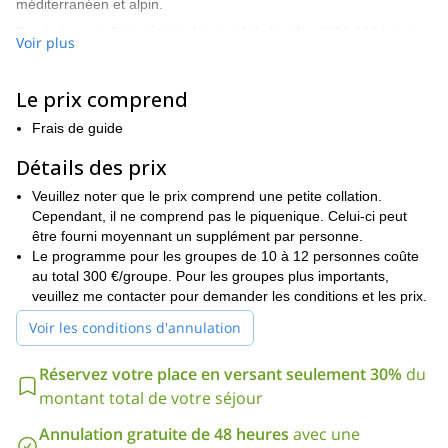
méditerranéen et alpin.
Parc régional naturel du Verdon
Protégé par le
(180 000 ha), les
Voir plus
gorges du Verdon sont l'une des plus belles vallées fluviales
d'Europe. L'étroite rivière du Verdon, d'un vert turquoise brillant,
coule entre de hautes et massives parois calcaires, créant un
Le prix comprend
contraste coloré saisissant. Le canyon s'est formé au cours de
Frais de guide
millions d'années, lorsque la rivière, dévalant les pics enneigés
des Alpes, a sculpté les collines et créé la gorge la plus profonde
Détails des prix
du pays.
Veuillez noter que le prix comprend une petite collation.
**Considéré comme le "Grand Canyon de la France".**Les
Cependant, il ne comprend pas le piquenique. Celui-ci peut
gorges du Verdon sont l'une des attractions naturelles
être fourni moyennant un supplément par personne.
incontournables de la Provence. Situées à seulement 2 ou 3
Le programme pour les groupes de 10 à 12 personnes coûte
heures des principales villes de la Côte d'Azur, les gorges du
au total 300 €/groupe. Pour les groupes plus importants,
Verdon sont une destination touristique de choix, surtout en été.
veuillez me contacter pour demander les conditions et les prix.
Le point de rencontre de notre programme sera le village de
Rougon
Voir les conditions d'annulation
au cœur des gorges du Verdon. Nous prendrons le
Sentier du Blanc-Martel
(Sentier Blanc-Martel), l'un des
itinéraires de randonnée les plus populaires de France, nommé
Réservez votre place en versant seulement 30%
du
d'après les deux explorateurs qui ont découvert la région en
montant total de votre séjour
1905, voyageant sur des canoës en bois. Le sentier s'étend sur
15 kilomètres le long de la rive droite de la rivière, offrant
Annulation gratuite de 48 heures
avec une