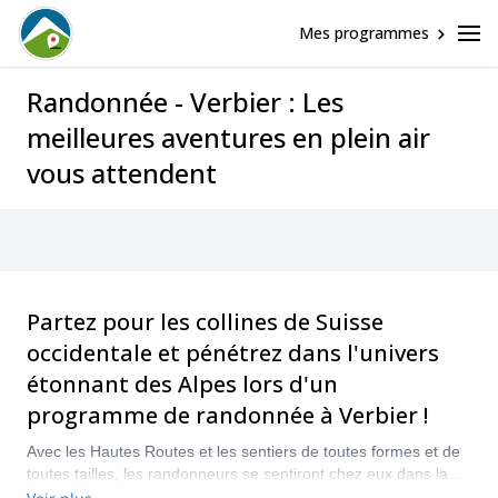
Mes programmes
Randonnée - Verbier : Les
meilleures aventures en plein air
vous attendent
Partez pour les collines de Suisse
occidentale et pénétrez dans l'univers
étonnant des Alpes lors d'un
programme de randonnée à Verbier !
Avec les Hautes Routes et les sentiers de toutes formes et de
toutes tailles, les randonneurs se sentiront chez eux dans la
nature de haute altitude de Verbier. Profitez d'une randonnée