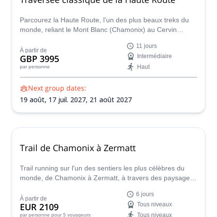
Parcourez la Haute Route, l’un des plus beaux treks du
monde, reliant le Mont Blanc (Chamonix) au Cervin
(Zermatt), accompagné d’Emma, accompagnatrice en
11 jours
montagne UIMLA.
À partir de
GBP 3995
Intermédiaire
Haut
par personne
Next group dates:
19 août,
17 juil. 2027,
21 août 2027
Trail de Chamonix à Zermatt
Trail running sur l'un des sentiers les plus célèbres du
monde, de Chamonix à Zermatt, à travers des paysages
à couper le souffle avec Caroline, guide de montagne
6 jours
UIMLA.
À partir de
EUR 2109
Tous niveaux
Tous niveaux
par personne
pour 5 voyageurs