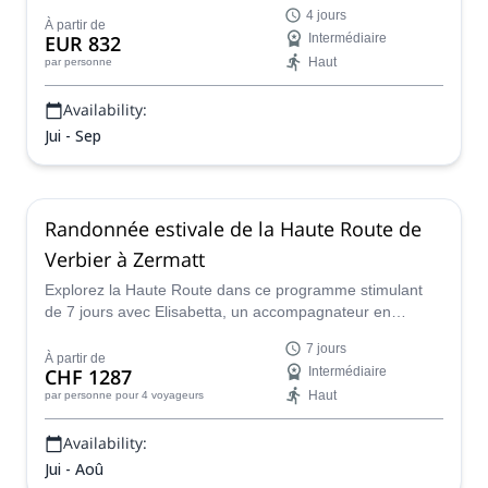
la vallée du Cervin. Séjournez dans des refuges de
4 jours
montagne confortables et dégustez de bons plats chaque
À partir de
EUR 832
Intermédiaire
soir après avoir exploré ce lieu magnifique pendant la
Haut
par personne
journée.
Availability:
Jui - Sep
Randonnée estivale de la Haute Route de
Verbier à Zermatt
Explorez la Haute Route dans ce programme stimulant
de 7 jours avec Elisabetta, un accompagnateur en
montagne certifié UIMLA, et découvrez les magnifiques
7 jours
Alpes suisses en été.
À partir de
CHF 1287
Intermédiaire
Haut
par personne
pour 4 voyageurs
Availability:
Jui - Aoû