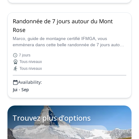
Randonnée de 7 jours autour du Mont
Rose
Marco, guide de montagne certifié IFMGA, vous
emmènera dans cette belle randonnée de 7 jours autour
du Mont Rose, une aventure amusante et facile de refuge
7 jours
en refuge !
Tous niveaux
Tous niveaux
Availability:
Jui - Sep
Trouvez plus d’options