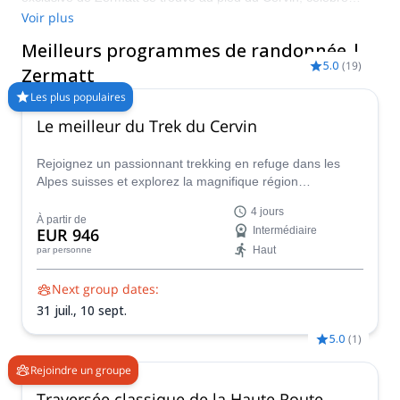
dans le monde entier. Entourée de vues imprenables sur les
Voir plus
montagnes, les lacs et les vallées, Zermatt est le point de
Meilleurs programmes de randonnée |
départ de vacances de randonnée uniques. Faites votre choix
5.0
(
19
)
parmi notre sélection de programmes de randonnée ci-
Zermatt
dessous et engagez un guide certifié pour votre voyage à
Les plus populaires
Zermatt !
Le meilleur du Trek du Cervin
Rejoignez un passionnant trekking en refuge dans les
Alpes suisses et explorez la magnifique région
montagneuse qui entoure le célèbre Cervin !
4 jours
À partir de
EUR 946
Intermédiaire
Haut
par personne
Next group dates:
31 juil.,
10 sept.
5.0
(
1
)
Rejoindre un groupe
Traversée classique de la Haute Route