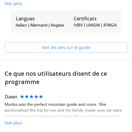
à laquelle je suis devenu moniteur de ski. En 2009
Voir plus
Je suis devenu guide de montagne IFMAG. Je suis guide dans
les Dolomites, la vallée de Sarca, les vulcans de Sizialian, la
Langues
Certificats
région d'Ortles Cevedale et la Sardaigne.
Italien | Allemand | Anglais
IVBV | UIAGM | IFMGA
Voir les avis sur le guide
Ce que nos utilisateurs disent de ce
programme
Dawn
Marika was the perfect mountain guide and more. She
personalised the trip for me and my family, made sure we were
safe and enjoying ourselves, looked after us at the restaurant
refuges, running ahead to grab a table, translating the menu and
Voir plus
chatting to the staff for us! Could not have asked for more!!