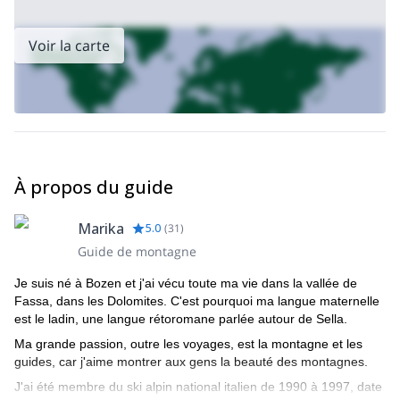
de Sarca, spécialement pour les femmes : consultez ma page
intermédiaire
facile
et mon
programme !
Voir la carte
À propos du guide
Marika
5.0
(
31
)
Guide de montagne
Je suis né à Bozen et j'ai vécu toute ma vie dans la vallée de
Fassa, dans les Dolomites. C'est pourquoi ma langue maternelle
est le ladin, une langue rétoromane parlée autour de Sella.
Ma grande passion, outre les voyages, est la montagne et les
guides, car j'aime montrer aux gens la beauté des montagnes.
J'ai été membre du ski alpin national italien de 1990 à 1997, date