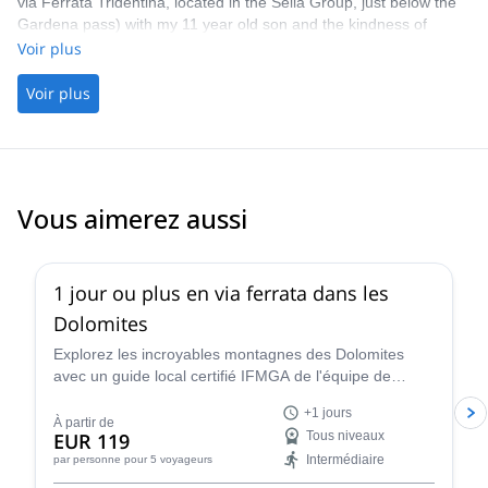
via Ferrata Tridentina, located in the Sella Group, just below the
Gardena pass) with my 11 year old son and the kindness of
marika's was truly commendable. ****really recommended****
Voir plus
Voir plus
Vous aimerez aussi
4.8
(
113
)
1 jour ou plus en via ferrata dans les
Dolomites
Explorez les incroyables montagnes des Dolomites
avec un guide local certifié IFMGA de l'équipe de
guidage de Renato lors d'une excursion d'escalade en
+1 jours
via ferrata d'un jour ou plus.
À partir de
EUR 119
Tous niveaux
Intermédiaire
par personne
pour 5 voyageurs