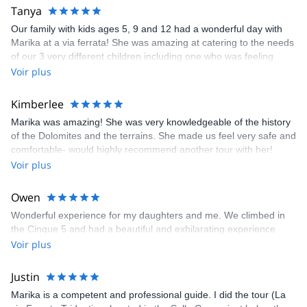
Tanya
Our family with kids ages 5, 9 and 12 had a wonderful day with
Marika at a via ferrata! She was amazing at catering to the needs
of our 3 very different children including one who was feeling
anxious. Our 5 year old was completely enamored with Marika &
Voir plus
wanted to stay in Italy with her! In addition to being a lovely
person I felt safe the entire time and she was appropriately
Kimberlee
cautious as you would want anyone to be with your children.
Marika was amazing! She was very knowledgeable of the history
Highly highly recommended!!
of the Dolomites and the terrains. She made us feel very safe and
comfortable- would highly recommend another tour with her!
Excellent guide and highlight of our Italy trip!
Voir plus
Owen
Wonderful experience for my daughters and me. We climbed in
the Cinque 5 and had a beautiful and exhilarating experience
Voir plus
Justin
Marika is a competent and professional guide. I did the tour (La