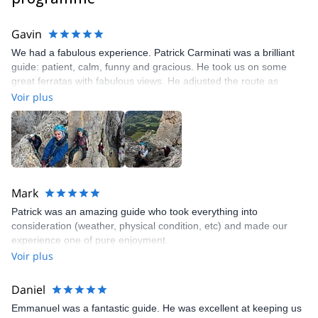
Gavin
We had a fabulous experience. Patrick Carminati was a brilliant
guide: patient, calm, funny and gracious. He took us on some
great ferratas with fabulous views. He adjusted the route as
needed due to the weather too and took really good care of us.
Voir plus
10/10
Mark
Patrick was an amazing guide who took everything into
consideration (weather, physical condition, etc) and made our
experience one of pure enjoyment.
Voir plus
Daniel
Emmanuel was a fantastic guide. He was excellent at keeping us