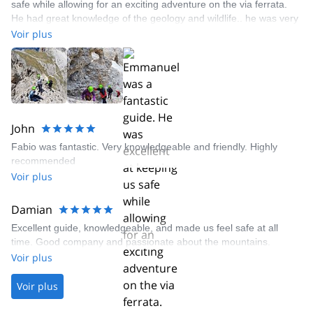
safe while allowing for an exciting adventure on the via ferrata.
He had great knowledge of the geology and wildlife.. he was very
friendly and supportive
Voir plus
John
Fabio was fantastic. Very knowledgeable and friendly. Highly
recommended
Voir plus
Damian
Excellent guide, knowledgeable, and made us feel safe at all
time. Good company and passionate about the mountains.
Voir plus
Voir plus