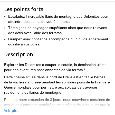
Les points forts
Escaladez l'incroyable flanc de montagne des Dolomites pour
atteindre des points de vue étonnants.
Témoignez de paysages stupéfiants alors que nous relevons
des défis avec l'aide des ferratas.
Grimpez avec confiance accompagné d'un guide entièrement
qualifié à vos côtés.
Description
Explorez les Dolomites à couper le souffle, la destination ultime
pour des aventures passionnantes de via ferrata !
Cette chaîne située dans le nord de l'Italie est en fait le berceau
de la via ferrata, créée pendant les sombres jours de la Première
Guerre mondiale pour permettre aux soldats de traverser
rapidement les flancs de montagne.
Pendant notre excursion de 3 jours, nous couvrirons certaines de
ces voies d'escalade protégées, en profitant de vues telles que la
majestueuse Marmolada.
Voir plus