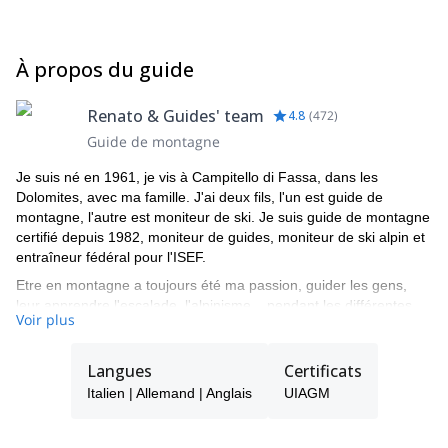
À propos du guide
Renato & Guides' team
4.8
(
472
)
Guide de montagne
Je suis né en 1961, je vis à Campitello di Fassa, dans les
Dolomites, avec ma famille. J'ai deux fils, l'un est guide de
montagne, l'autre est moniteur de ski. Je suis guide de montagne
certifié depuis 1982, moniteur de guides, moniteur de ski alpin et
entraîneur fédéral pour l'ISEF.
Etre en montagne a toujours été ma passion, guider les gens,
leur apprendre l'escalade, l'alpinisme... pendant les différentes
Voir plus
saisons de l'année. J'aime beaucoup dessiner de belles courbes
dans la poudreuse fraîche et découvrir le charme des cascades
gelées.
Langues
Certificats
Mon curriculum et mon alpinisme professionnel sont faits de
Italien | Allemand | Anglais
UIAGM
nombreuses ascensions et de quelques ouvertures de voies dans
les Dolomites et les Alpes. J'ai grimpé dans la vallée de Yosemite