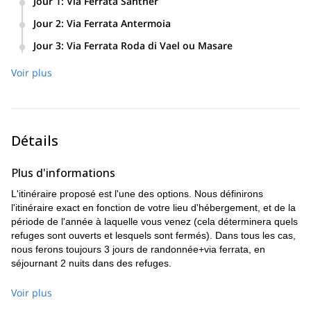
Jour 1
:
Via Ferrata Santner
Via Ferrata Santner
Jour 2
:
Via Ferrata Antermoia
Nuitée : Rifugio Vajolet
Via Ferrata Antermoia
Jour 3
:
Via Ferrata Roda di Vael ou Masare
Nuitée : Rifugio Roda di Vael
Via Ferrata Roda di Vael ou Masare
Voir plus
Détails
Plus d'informations
L'itinéraire proposé est l'une des options. Nous définirons
l'itinéraire exact en fonction de votre lieu d'hébergement, et de la
période de l'année à laquelle vous venez (cela déterminera quels
refuges sont ouverts et lesquels sont fermés). Dans tous les cas,
nous ferons toujours 3 jours de randonnée+via ferrata, en
séjournant 2 nuits dans des refuges.
Voir plus