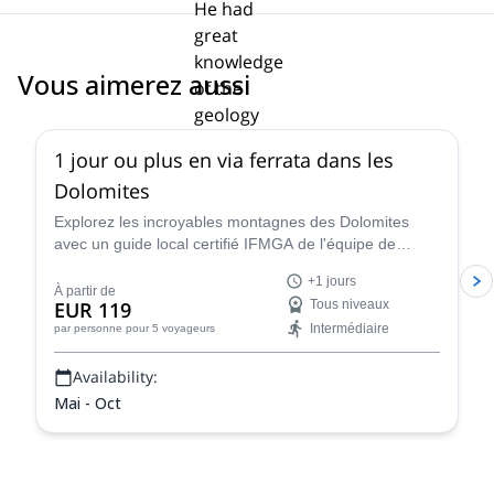
Vous aimerez aussi
4.8
(
112
)
1 jour ou plus en via ferrata dans les
Dolomites
Explorez les incroyables montagnes des Dolomites
avec un guide local certifié IFMGA de l'équipe de
guidage de Renato lors d'une excursion d'escalade en
+1 jours
via ferrata d'un jour ou plus.
À partir de
EUR 119
Tous niveaux
Intermédiaire
par personne
pour 5 voyageurs
Availability:
Mai - Oct