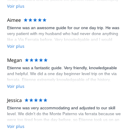
but not too hard and consequently everybody in the group had
Voir plus
a great time despite different levels of experience. It's very
clear that Enrico is extremely competent and has a lot of
Aimee
experience. We always felt completely safe with him and he
Etienne was an awesome guide for our one day trip. He was
was very encouraging and fun to talk to. Looking forward to
very patient with my husband who had never done anything
coming back. Highly recommended!
like a Via Ferrata before. Very knowledgable and I would
recommend him to anyone!
Voir plus
Megan
Etienne was a fantastic guide. Very friendly, knowledgeable
and helpful. We did a one day beginner level trip on the via
ferrata. Etienne extremely knowledgeable of the history,
geography, and culture of the area. I would highly recommend
Voir plus
Etienne for anyone from novice beginners to advanced
experts.
Jessica
Etienne was very accommodating and adjusted to our skill
level. We didn't do the Monte Paterno via ferrata because we
were too tired from the day before, so Etienne took us on an
easier via ferrata which had a tunnel from WWI.
Voir plus