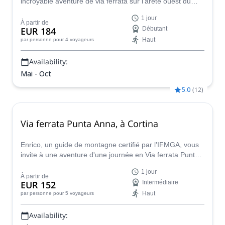
incroyable aventure de via ferrata sur l'arête ouest du
massif de la Marmolada, le plus haut des Dolomites.
1 jour
À partir de
EUR 184
Débutant
Haut
par personne
pour 4 voyageurs
Availability:
Mai - Oct
5.0
(
12
)
Via ferrata Punta Anna, à Cortina
Enrico, un guide de montagne certifié par l'IFMGA, vous
invite à une aventure d'une journée en Via ferrata Punta
Anna, près de Cortina d'Ampezzo.
1 jour
À partir de
EUR 152
Intermédiaire
Haut
par personne
pour 5 voyageurs
Availability: