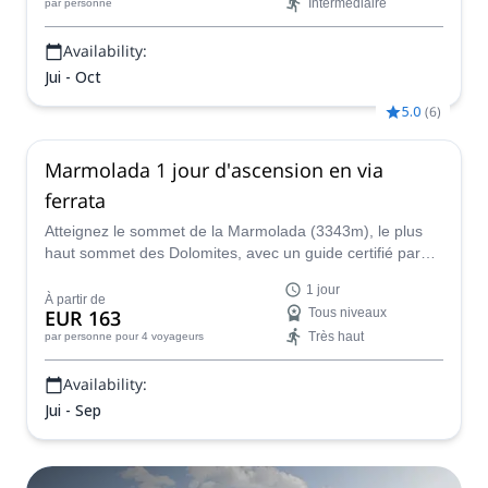
Intermédiaire
par personne
Availability:
Jui - Oct
5.0
(
6
)
Marmolada 1 jour d'ascension en via
ferrata
Atteignez le sommet de la Marmolada (3343m), le plus
haut sommet des Dolomites, avec un guide certifié par
l'IFMGA. Une via ferrata vous aidera à atteindre le
1 jour
sommet !
À partir de
EUR 163
Tous niveaux
Très haut
par personne
pour 4 voyageurs
Availability:
Jui - Sep