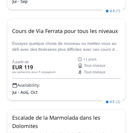
Jui - Sep
4.4
(
7
)
Cours de Via Ferrata pour tous les niveaux
Essayez quelque chose de nouveau ou mettez-vous au
défi avec des itinéraires plus difficiles avec ces cours de
Via Ferrata dirigés par Renato, certifié par l'IFMGA.
+1 jours
À partir de
EUR 119
Tous niveaux
Tous niveaux
par personne
pour 5 voyageurs
Availability:
Jui - Aoû, Oct
4.5
(
2
)
Escalade de la Marmolada dans les
Dolomites