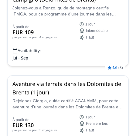
Joignez-vous à Renzo, guide de montagne certifié
IFMGA, pour ce programme d'une journée dans les
Dolomites de Brenta et découvrez les via ferratas
1 jour
populaires près de Madonna di Campiglio.
À partir de
EUR 109
Intermédiaire
Haut
par personne
pour 4 voyageurs
Availability:
Jui - Sep
4.6
(
3
)
Aventure via ferrata dans les Dolomites de
Brenta (1 jour)
Rejoignez Giorgio, guide certifié AGAI-AMM, pour cette
aventure d'une journée dans les Dolomites de Brenta et
découvrez l'une des via ferratas les plus étonnantes
1 jour
d'Italie !
À partir de
EUR 130
Première fois
Haut
par personne
pour 5 voyageurs