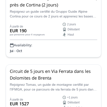
près de Cortina (2 jours)
Rejoignez un guide certifié du Gruppo Guide Alpine
Cortina pour ce cours de 2 jours et apprenez les bases
de la via ferrata dans les Cinque Torri, dans les
2 jours
Dolomites.
À partir de
EUR 190
Débutant
Haut
par personne
pour 4 voyageurs
Availability:
Jui - Oct
Circuit de 5 jours en Via Ferrata dans les
Dolomites de Brenta
Rejoignez Tomas, un guide de montagne certifié par
l'IFMGA, pour ce parcours de via ferrata de 5 jours dans
les Dolomites de Brenta. Et vivez la sensation magique
+1 jours
de l'escalade d'une manière plus simple.
À partir de
EUR 1527
Débutant