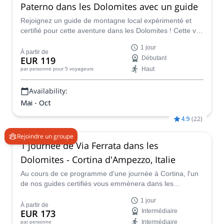
Paterno dans les Dolomites avec un guide
Rejoignez un guide de montagne local expérimenté et
certifié pour cette aventure dans les Dolomites ! Cette via
ferrata exaltante d'une journée au Monte Paterno vous
1 jour
laissera sans voix !
À partir de
EUR 119
Débutant
Haut
par personne
pour 5 voyageurs
Availability:
Mai - Oct
4.9
(
22
)
Rejoindre un groupe
1 journée de Via Ferrata dans les
Dolomites - Cortina d'Ampezzo, Italie
Au cours de ce programme d'une journée à Cortina, l'un
de nos guides certifiés vous emmènera dans les
Dolomites pour vous faire vivre l'aventure de la Via
1 jour
Ferrata. Rejoignez-nous et laissez-nous vous montrer les
À partir de
EUR 173
Intermédiaire
meilleurs itinéraires de via ferrata dans les Dolomites.
Intermédiaire
par personne