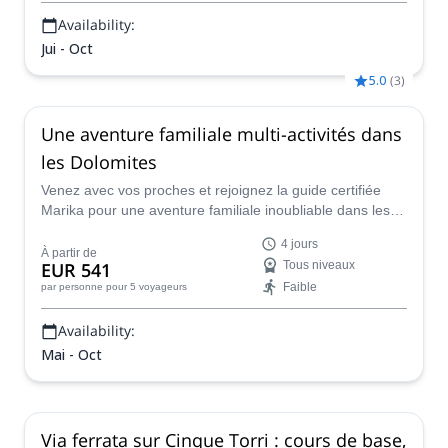
Availability:
Jui - Oct
5.0
(
3
)
Une aventure familiale multi-activités dans
les Dolomites
Venez avec vos proches et rejoignez la guide certifiée
Marika pour une aventure familiale inoubliable dans les
Dolomites. Profitez de la randonnée et de l'exploration de
4 jours
la via ferrata dans le cadre d'un programme palpitant
À partir de
EUR 541
Tous niveaux
avec des options amusantes pour tout le monde dans un
Faible
par personne
pour 5 voyageurs
site impressionnant et ramenez chez vous les meilleurs
souvenirs.
Availability:
Mai - Oct
Via ferrata sur Cinque Torri : cours de base,