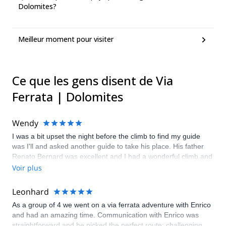
Dolomites?
Meilleur moment pour visiter
Ce que les gens disent de Via
Ferrata | Dolomites
Wendy
I was a bit upset the night before the climb to find my guide
was I'll and asked another guide to take his place. His father
Renato Bernard was excellent and I had a wonderful climb and
day. Fantastic!
Voir plus
Leonhard
As a group of 4 we went on a via ferrata adventure with Enrico
and had an amazing time. Communication with Enrico was
straightforward and he picked the perfect route: challenging