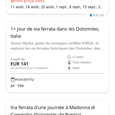
Next group dates:
11 août,
18 août,
25 août,
1 sept.,
8 sept.,
15 sept.,
22
sept.,
29 sept.,
6 oct.
5.0
(
16
)
1+ jour de via ferrata dans les Dolomites,
Italie
Suivez Marika, guide de montagne certifiée IFMGA, et
explorez les via ferratas historiques des Dolomites, dans
le nord-est de l'Italie. Vous pouvez la rejoindre pour un ou
+1 jours
plusieurs jours !
À partir de
EUR 141
Tous niveaux
Haut
par personne
pour 4 voyageurs
Availability:
Jui - Sep
Via ferrata d'une journée à Madonna di
Campiglio (Dolomites de Brenta)