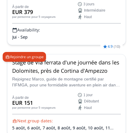
3 jours.
3 jours
À partir de
EUR 379
Intermédiaire
Haut
par personne
pour 5 voyageurs
Availability:
Jui - Sep
4.9
(
10
)
Rejoindre un groupe
Stage de Via ferrata d'une journée dans les
Dolomites, près de Cortina d'Ampezzo
Rejoignez Marco, guide de montagne certifié par
l'IFMGA, pour une formidable aventure en plein air dans
le nord-est de l'Italie. Venez à Cortina d'Ampezzo et
1 jour
remontez l'une des célèbres via ferratas des Dolomites !
À partir de
EUR 151
Débutant
Haut
par personne
pour 5 voyageurs
Next group dates:
5 août,
6 août,
7 août,
8 août,
9 août,
10 août,
11