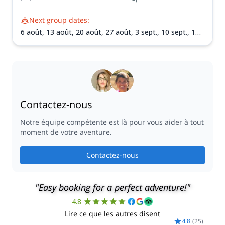
Next group dates:
6 août,
13 août,
20 août,
27 août,
3 sept.,
10 sept.,
17
sept.,
24 sept.,
1 oct.,
8 oct.
Contactez-nous
Notre équipe compétente est là pour vous aider à tout
moment de votre aventure.
Contactez-nous
"Easy booking for a perfect adventure!"
4.8
Lire ce que les autres disent
4.8
(
25
)