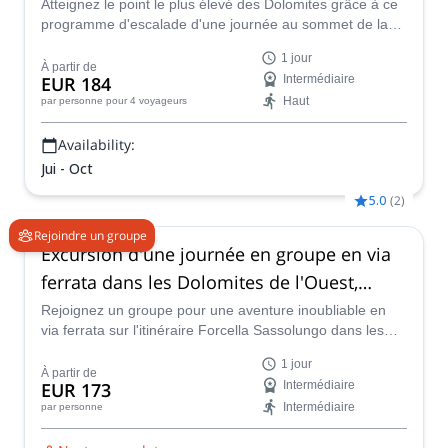
Atteignez le point le plus élevé des Dolomites grâce à ce
programme d'escalade d'une journée au sommet de la
magnifique Marmolada.
1 jour
À partir de
EUR 184
Intermédiaire
Haut
par personne
pour 4 voyageurs
Availability:
Jui - Oct
5.0
(
2
)
Rejoindre un groupe
Excursion d'une journée en groupe en via
ferrata dans les Dolomites de l'Ouest,
Passo Sella
Rejoignez un groupe pour une aventure inoubliable en
via ferrata sur l'itinéraire Forcella Sassolungo dans les
Dolomites de l'Ouest. Au départ de Passo Sella, cet
1 jour
itinéraire modéré comprend des paysages magnifiques,
À partir de
EUR 173
Intermédiaire
un refuge pittoresque et la possibilité de descendre en
Intermédiaire
par personne
télécabine ou à pied.