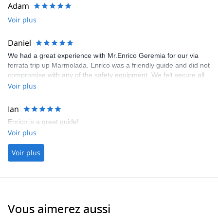
Adam
Voir plus
Daniel
We had a great experience with Mr.Enrico Geremia for our via
ferrata trip up Marmolada. Enrico was a friendly guide and did not
compromise with any of the safety equipment. We felt secure all
the while with Enrico. We would certainly recommend our friends
Voir plus
who have plans to hike the Dolomites in the future to use this
platform :)
Ian
Enrico is a great guide!
Voir plus
Voir plus
Vous aimerez aussi
4.8
(
110
)