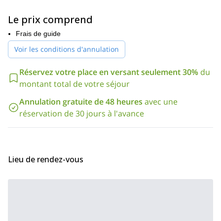
ouest de la Marmolada et profiterons de l'une des plus belles via
ferrata de toutes les Alpes. Les vues en montant et depuis le
Le prix comprend
sommet sont vraiment à couper le souffle.
Cette ascension ne prend que **un jour.**Le meilleur moment
Frais de guide
Juin
Septembre
pour le faire est du
à
.
Voir les conditions d'annulation
Contactez nous si vous voulez vivre une grande aventure dans
la plus haute montagne des Dolomites. Nous serons heureux
Réservez votre place en versant seulement 30%
du
d'organiser pour vous une aventure inoubliable de via ferrata en
montant total de votre séjour
Italie !
Annulation gratuite de 48 heures
avec une
réservation de 30 jours à l'avance
Lieu de rendez-vous