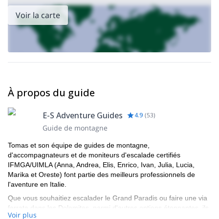
Voir la carte
À propos du guide
E-S Adventure Guides
4.9
(
53
)
Guide de montagne
Tomas et son équipe de guides de montagne,
d'accompagnateurs et de moniteurs d'escalade certifiés
IFMGA/UIMLA (Anna, Andrea, Elis, Enrico, Ivan, Julia, Lucia,
Marika et Oreste) font partie des meilleurs professionnels de
l'aventure en Italie.
Que vous souhaitiez escalader le Grand Paradis ou faire une via
ferrata dans les Dolomites, parmi d'autres options étonnantes, ils
Voir plus
seront en mesure de vous montrer les meilleurs endroits et les