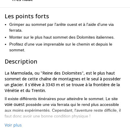
Les points forts
Grimper au sommet par l'arête ouest et à l'aide d'une via
ferrata.
Monter sur le plus haut sommet des Dolomites italiennes.
Profitez d'une vue imprenable sur le chemin et depuis le
sommet.
Description
La Marmolada, ou "Reine des Dolomites", est le plus haut
sommet de cette chaîne de montagnes et le seul à posséder
un glacier. Il s'élève à 3343 m et se trouve à la frontière de la
Vénétie et du Trentin.
Il existe différents itinéraires pour atteindre le sommet. Le site
voie ouest
possède une via ferrata qui le rend plus accessible
aux moins expérimentés. Cependant, l'aventure reste difficile, il
faut donc avoir une bonne condition physique !
Au cours de ce programme, nous nous dirigerons vers l'arête
Voir plus