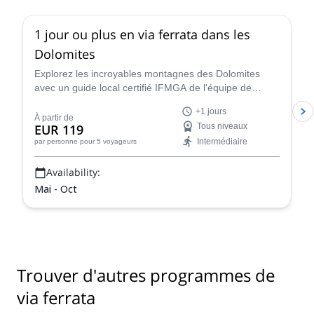
1 jour ou plus en via ferrata dans les
Dolomites
Explorez les incroyables montagnes des Dolomites
avec un guide local certifié IFMGA de l'équipe de
guidage de Renato lors d'une excursion d'escalade en
+1 jours
via ferrata d'un jour ou plus.
À partir de
EUR 119
Tous niveaux
Intermédiaire
par personne
pour 5 voyageurs
Availability:
Mai - Oct
Trouver d'autres programmes de
via ferrata