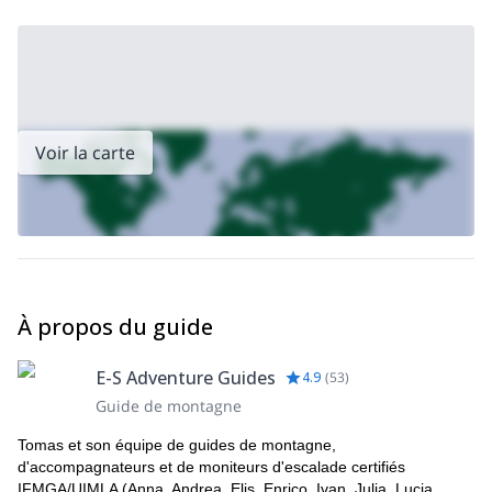
intermédiaire
en bonne santé
et qu'il est important d'être
physique
.
Alors, ce programme vous attire-t-il ? Alors prends contact
avec moi en envoyant ta demande pour réserver ta place. Je
suis sûr que tu vas adorer grimper dans les magnifiques
Dolomites !
Voir la carte
Vous recherchez un programme plus avancé ? Alors, jetez un
via ferrata d'hiver
coup d'œil à ce qui suit
que je dirige près de
Cortina d'Ampezzo.
À propos du guide
E-S Adventure Guides
4.9
(
53
)
Guide de montagne
Tomas et son équipe de guides de montagne,
d'accompagnateurs et de moniteurs d'escalade certifiés
IFMGA/UIMLA (Anna, Andrea, Elis, Enrico, Ivan, Julia, Lucia,