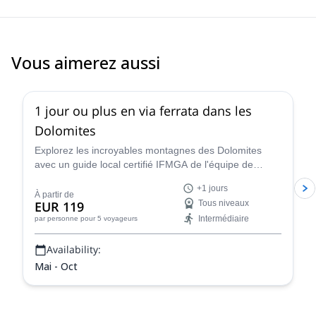
Vous aimerez aussi
4.8
(
110
)
1 jour ou plus en via ferrata dans les
Dolomites
Explorez les incroyables montagnes des Dolomites
avec un guide local certifié IFMGA de l'équipe de
guidage de Renato lors d'une excursion d'escalade en
+1 jours
via ferrata d'un jour ou plus.
À partir de
EUR 119
Tous niveaux
Intermédiaire
par personne
pour 5 voyageurs
Availability:
Mai - Oct