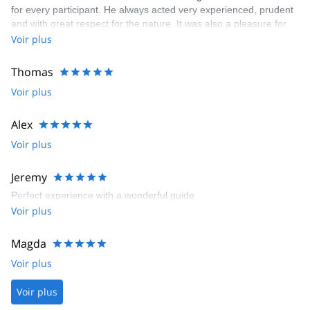
for every participant. He always acted very experienced, prudent
and with great respect for the nature. It was also a pleasure for
me as german to join such a warm and cheerful italian group
Voir plus
Thomas
Voir plus
Alex
Voir plus
Jeremy
Perfect experience with a wonderful guide
Voir plus
Magda
Voir plus
Voir plus