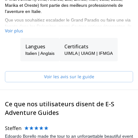
Marika et Oreste) font partie des meilleurs professionnels de
l'aventure en Italie.
Que vous souhaitiez escalader le Grand Paradis ou faire une via
ferrata dans les Dolomites, parmi d'autres options étonnantes, ils
Voir plus
seront en mesure de vous montrer les meilleurs endroits et les
cordes pour vous assurer une aventure inoubliable et sûre.
Langues
Certificats
Tomas sera votre principal point de contact pendant le processus
de réservation et pourra vous aider à répondre à toutes les
Italien | Anglais
UIMLA | UIAGM | IFMGA
questions que vous vous posez afin de vous assurer que vous
recevez le meilleur service de guide possible.
Choisissez l'un des programmes proposés par E-S Adventure
Voir les avis sur le guide
Guides Italy et commencez à planifier une expérience inoubliable
en montagne !
Ce que nos utilisateurs disent de E-S
Adventure Guides
Steffen
Edoardo Borello made the tour to an unforgettable beautiful event