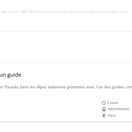
 her team. Will definitely be booking new future adventures with them
 un guide
 Paradis dans les Alpes italiennes grisonnes avec l'un des guides cer
2 jours
Intermédiaire
Haut