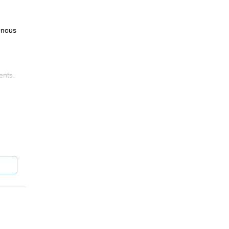
 nous
ents.
ront
s le
us
nt
gion
r