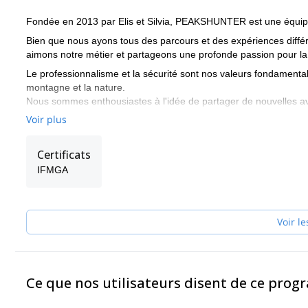
Fondée en 2013 par Elis et Silvia, PEAKSHUNTER est une équipe
Bien que nous ayons tous des parcours et des expériences différe
aimons notre métier et partageons une profonde passion pour l
Le professionnalisme et la sécurité sont nos valeurs fondament
montagne et la nature.
Nous sommes enthousiastes à l'idée de partager de nouvelles ave
Si vous êtes intéressés à expérimenter la beauté de la nature 
Voir plus
heureux de vous guider ! Nous voulons vous procurer des émotion
sentiment d'avoir fait notre travail lorsqu'il y a de grands sourire
Certificats
Nous voulons construire une relation forte et durable avec nos c
IFMGA
rejoignent dans l'exploration de ce monde vertical saisissant.
Le Mont Blanc, le Cervin, le Monterosa, la Pointe Dufour et le Re
que quelques-uns des 4000 sommets des Alpes qui se trouvent à pr
Voir le
de la Vallée d'Aoste, proche des frontières françaises et suisses
Réaliser vos rêves, découvrir des vues à couper le souffle ou simp
d'imagination et nous réaliserons votre programme comme vous s
L'équipe des guides de montagne Peakshunter sera heureuse de 
Ce que nos utilisateurs disent de ce pro
compagnons, des entraîneurs personnels, des consultants et des
votre prochain rêve en montagne !