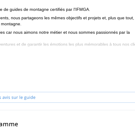
 de guides de montagne certifiés par l'IFMGA.
nts, nous partageons les mêmes objectifs et projets et, plus que tout,
a montagne.
ales car nous aimons notre métier et nous sommes passionnés par la
ntures et de garantir les émotions les plus mémorables à tous nos cli
et la puissance des montagnes, les guides de montagne Peakshunter se
s intenses et voulons être là pour les partager avec vous. Nous avon
s sur les visages de chacun à la fin de la journée.
lients, fondée sur le respect que nous éprouvons pour tous ceux qui no
fuge Margherita, le Grand Paradis, le Breithorn, Castor et Pollux ne so
oximité de la région où nous vivons et travaillons : la belle petite ré
s avis sur le guide
 et non loin des aéroports internationaux de Genève, Milan et Turin.
lement vivre une journée extraordinaire : il vous suffit de faire preuve
ouhaitez le vivre !
vous guider, de partager des aventures et d'être pour vous des
gramme
 soutiens compétents pour tout ce dont vous avez besoin pour planifie