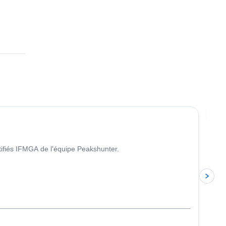
4.6
(
93
)
Re
tifiés IFMGA de l'équipe Peakshunter.