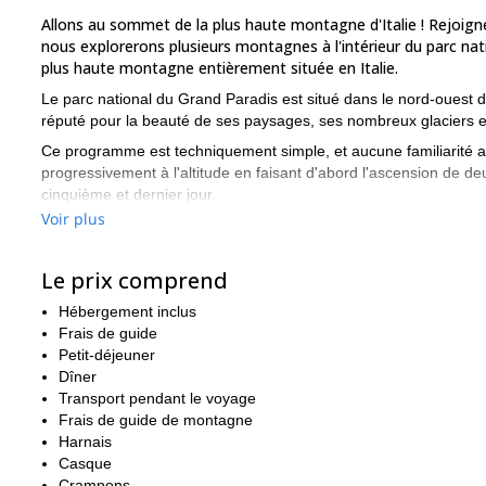
Allons au sommet de la plus haute montagne d'Italie ! Rejoig
nous explorerons plusieurs montagnes à l'intérieur du parc n
plus haute montagne entièrement située en Italie.
Le parc national du Grand Paradis est situé dans le nord-ouest de l
réputé pour la beauté de ses paysages, ses nombreux glaciers e
Ce programme est techniquement simple, et aucune familiarité a
progressivement à l'altitude en faisant d'abord l'ascension de 
cinquième et dernier jour.
Voir plus
Tout au long de l'ascension et du trekking, nous dormirons dan
confortablement et dégusterons de délicieux repas italiens. Tout
l'envie de gravir des sommets impressionnants dans l'un des plus
Le prix comprend
Contactez-moi maintenant pour réserver votre programme, et 
Hébergement inclus
d'Italie !
Frais de guide
Mont
N'oubliez pas de consulter nos autres programmes alpins :
Petit-déjeuner
Escalade du Mont Blanc en 5 jours.
même
Dîner
Transport pendant le voyage
Frais de guide de montagne
Harnais
Casque
Crampons