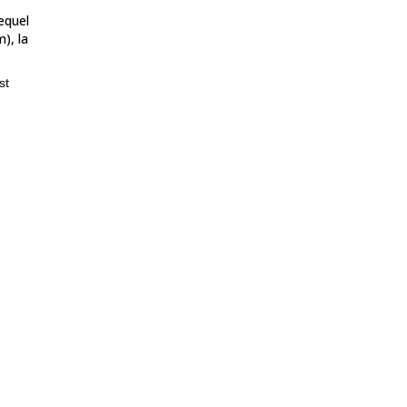
equel
), la
st
ue et
tagne
ou