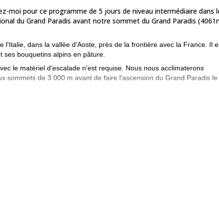
nez-moi pour ce programme de 5 jours de niveau intermédiaire dans l
ational du Grand Paradis avant notre sommet du Grand Paradis (4061m
'Italie, dans la vallée d'Aoste, près de la frontière avec la France. Il e
t ses bouquetins alpins en pâture.
vec le matériel d'escalade n'est requise. Nous nous acclimaterons
deux sommets de 3 000 m avant de faire l'ascension du Grand Paradis le
s de confortables refuges de montagne où nous nous reposerons
 ce qui est requis pour ce programme, c'est une bonne condition physiq
 beaux parcs nationaux d'Italie.
nous ferons ensemble l'incroyable ascension de la plus haute mon
ée de 2 jours à Monviso (3841m),
Randonnée guidée Selvaggio Blu,