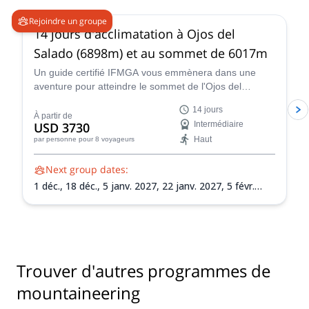
class act and an incredible guide and I'd say my husband and I
both consider him a friend as well. We will definitely be booking
Rejoindre un groupe
another trip with Fredy Tipan and recommend him to anyone
14 jours d'acclimatation à Ojos del
looking for the real deal in outdoor Guides. Thank you, Fredy!
Salado (6898m) et au sommet de 6017m
Un guide certifié IFMGA vous emmènera dans une
aventure pour atteindre le sommet de l'Ojos del
Salado. Vous escaladerez également Siete Hermanos,
14 jours
Mulas Muertas et Nevado San Francisco pour
À partir de
USD 3730
Intermédiaire
l'acclimatation.
Haut
par personne
pour 8 voyageurs
Next group dates:
1 déc.,
18 déc.,
5 janv. 2027,
22 janv. 2027,
5 févr.
2027,
21 févr. 2027,
8 mars 2027
Trouver d'autres programmes de
mountaineering