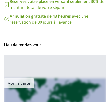
Réservez votre place en versant seulement 30%
du
organiser un programme parfait pour vous, selon vos souhaits
montant total de votre séjour
et vos attentes. Contactez-moi maintenant pour plus de
détails !
Annulation gratuite de 48 heures
avec une
réservation de 30 jours à l'avance
Lieu de rendez-vous
Voir la carte