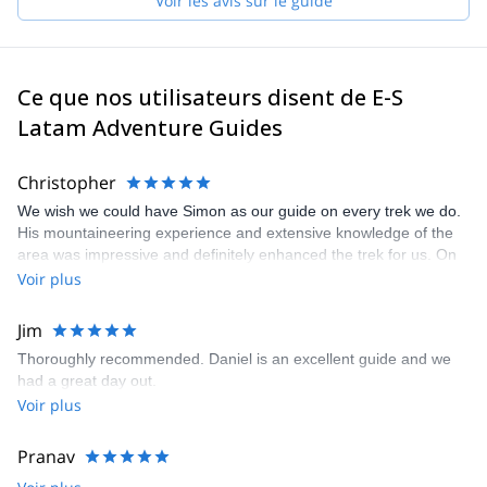
Voir les avis sur le guide
de réservation et vous aidera à répondre à toutes vos questions
afin de vous garantir le meilleur service de guide possible.
Choisissez l'un des programmes des guides d'aventure E-S
Latam et commencez à planifier une expérience inoubliable dans
Ce que nos utilisateurs disent de E-S
les magnifiques montagnes d'Amérique latine !
Latam Adventure Guides
Christopher
We wish we could have Simon as our guide on every trek we do.
His mountaineering experience and extensive knowledge of the
area was impressive and definitely enhanced the trek for us. On
top of this, we got along great with Simon and appreciate his easy
Voir plus
going personality and sense of humor. We will definitely request
Simon as our guide for the next hike we do from El Chalten!
Jim
Thoroughly recommended. Daniel is an excellent guide and we
had a great day out.
Voir plus
Pranav