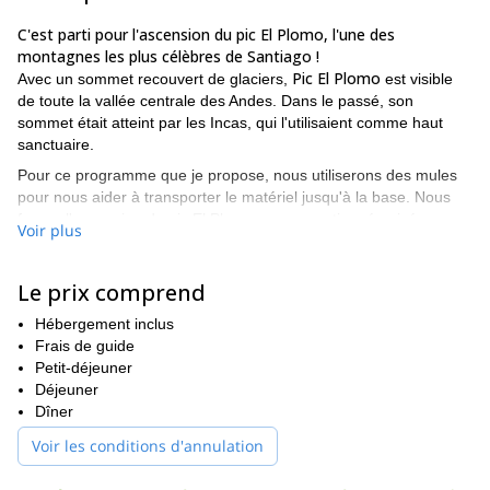
C'est parti pour l'ascension du pic El Plomo, l'une des
montagnes les plus célèbres de Santiago !
Pic El Plomo
Avec un sommet recouvert de glaciers,
est visible
de toute la vallée centrale des Andes. Dans le passé, son
sommet était atteint par les Incas, qui l'utilisaient comme haut
sanctuaire.
Pour ce programme que je propose, nous utiliserons des mules
pour nous aider à transporter le matériel jusqu'à la base. Nous
ferons l'ascension du pic El Plomo par un sentier sécurisé, en
Voir plus
utilisant des crampons pour la traversée du glacier supérieur.
Une fois au sommet (à 5450 mètres), vous pourrez contempler
Le prix comprend
le célèbre
une grande partie du massif andin, notamment
sommet de l'Aconcagua
de l'autre côté de la chaîne de
Hébergement inclus
montagnes.
Frais de guide
La meilleure période pour venir dans cette région chilienne est
Petit-déjeuner
de novembre à mars
l'été,
Déjeuner
. En cette saison, vous pouvez
également profiter de nombreuses autres activités de plein air.
Dîner
escalade du
Par exemple, vous pouvez vous lancer un défi en
Voir les conditions d'annulation
volcan San Jose
dans un programme de 5 jours que je dirige.
Donc, si vous avez l'intention de venir au Chili, je peux