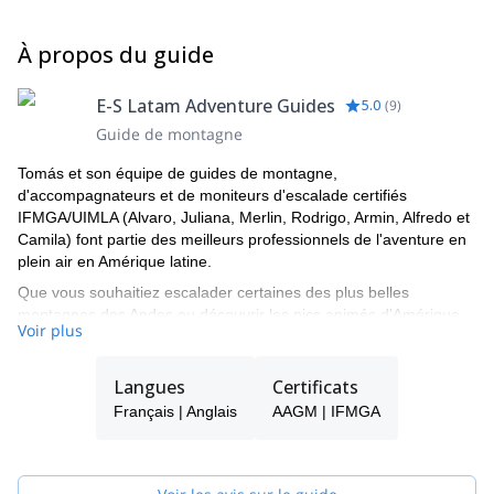
À propos du guide
E-S Latam Adventure Guides
5.0
(
9
)
Guide de montagne
Tomás et son équipe de guides de montagne,
d'accompagnateurs et de moniteurs d'escalade certifiés
IFMGA/UIMLA (Alvaro, Juliana, Merlin, Rodrigo, Armin, Alfredo et
Camila) font partie des meilleurs professionnels de l'aventure en
plein air en Amérique latine.
Que vous souhaitiez escalader certaines des plus belles
montagnes des Andes ou découvrir les pics animés d'Amérique
Voir plus
centrale, entre autres options étonnantes, vous serez entre de
bonnes mains avec cette équipe dynamique de guides locaux
professionnels qui vous montreront non seulement les meilleurs
Langues
Certificats
endroits d'Amérique latine pour les aventures en plein air, mais
Français | Anglais
AAGM | IFMGA
vous rapprocheront également des cultures locales colorées des
lieux que vous visiterez avec eux.
Tomás sera votre principal point de contact pendant le processus