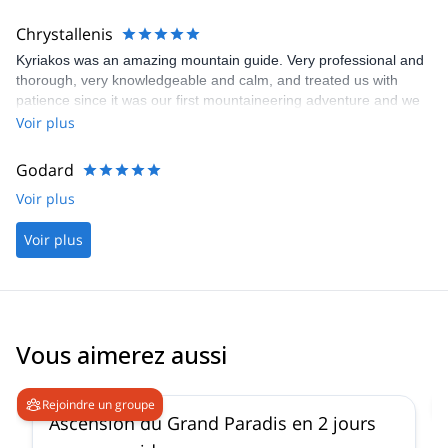
Chrystallenis
Kyriakos was an amazing mountain guide. Very professional and
thorough, very knowledgeable and calm, and treated us with
patience since it was our first mountaineering adventure and we
faced different challenges. He went out of his way to offer us
Voir plus
alternatives to the various difficulties that came to our path, and
he made sure that we reached our goal with safety. Thank you
Godard
Kyriakos, we had an amazing time! Till next time
Voir plus
Voir plus
Vous aimerez aussi
4.6
(
93
)
Rejoindre un groupe
Ascension du Grand Paradis en 2 jours