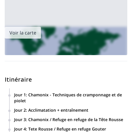
Voir la carte
Itinéraire
Jour 1
:
Chamonix - Techniques de cramponnage et de
piolet
Introduction et familiarisation avec les techniques de
Jour 2
:
Acclimatation + entraînement
cramponnage et de piolet. Lieu possible : Mer De Glace.
Journée d'acclimatation et d'entraînement à l'Aiguille du
Jour 3
:
Chamonix / Refuge en refuge de la Tête Rousse
Midi. Traversée de la Pointe Lachenal ou ascension de
De Chamonix, monter à Tete Rousse. Dormir sur place.
l'Arête Cosmique ou de la Tour Ronde. Nous passons la nuit
Jour 4
:
Tete Rousse / Refuge en refuge Gouter