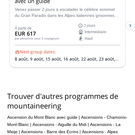
avec un guide
Venez passer 2 jours à escalader le célèbre sommet
du Gran Paradis dans les Alpes italiennes grisonnes
avec l'un des guides certifiés IFMGA de l'équipe
2 jours
Peakshunter.
À partir de
EUR 617
Intermédiaire
Haut
par personne
pour 3 voyageurs
Next group dates:
8 août,
9 août,
15 août,
16 août,
22 août,
23 août,
30 août,
31 août,
5 sept.,
6 sept.,
13 sept.,
20 sept.
Trouver d'autres programmes de
mountaineering
Ascension du Mont Blanc avec guide
|
Ascensions - Chamonix-
Mont-Blanc
|
Ascensions - Aiguille du Midi
|
Ascensions - La
Meije
|
Ascensions - Barre des Ecrins
|
Ascensions - Alpes