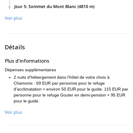
dans un refuge en altitude pour une meilleure acclimatation.
Départ de Tete Rousse et montée au refuge en refuge
Jour 5
:
Sommet du Mont Blanc (4810 m)
(3815 m), où nous passons la nuit.
Et retour à Chamonix.
Voir plus
Détails
Plus d'informations
Dépenses supplémentaires
2 nuits d'hébergement dans l'hôtel de votre choix à
Chamonix : 69 EUR par personne pour le refuge
d'acclimatation + environ 50 EUR pour le guide. 115 EUR par
personne pour le refuge Gouter en demi-pension + 95 EUR
pour le guide.
Téléphérique : 65 EUR par personne. C'est pour un billet
Voir plus
aller-retour. Vous aurez besoin de 3 billets aller-retour pour
l'ensemble du programme de 5 jours. + celui du guide.
Boissons dans les refuges.
Location de matériel