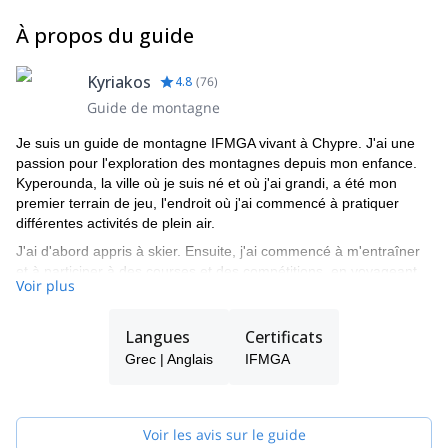
À propos du guide
Kyriakos
4.8
(
76
)
Guide de montagne
Je suis un guide de montagne IFMGA vivant à Chypre. J'ai une
passion pour l'exploration des montagnes depuis mon enfance.
Kyperounda, la ville où je suis né et où j'ai grandi, a été mon
premier terrain de jeu, l'endroit où j'ai commencé à pratiquer
différentes activités de plein air.
J'ai d'abord appris à skier. Ensuite, j'ai commencé à m'entraîner
et à participer à des courses et des compétitions, en voyageant
Voir plus
beaucoup en Europe. Comme je suis très curieux, j'ai continué à
essayer toutes sortes de sports jusqu'à ce que je découvre
l'escalade et toutes ses possibilités passionnantes.
Langues
Certificats
J'ai également développé mes compétences académiques et
Grec | Anglais
IFMGA
pratiques à l'université, où j'ai étudié les activités de plein air et
les sciences du sport. Pendant cette période, j'ai obtenu des
qualifications d'accompagnateur en montagne et d'alpiniste.
Voir les avis sur le guide
Enseigner aux autres est l'une des choses que j'aime le plus. Je