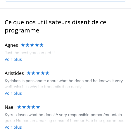
trouve une joie profonde à aider les autres à profiter de la
montagne autant que moi.
L'expérience de toutes ces années, ainsi que mes compétences
Ce que nos utilisateurs disent de ce
techniques, m'ont rapproché de mon objectif : devenir guide de
programme
montagne de l'IFMGA.
Agnes
Just the best you can get !!
Voir plus
Aristides
Kyriakos is passionate about what he does and he knows it very
well, which is why he transmits it so easily
Voir plus
Nael
Kyrros loves what he does! A very responsible person/mountain
guide He has an amazing sense of humour Fab time guaranteed
Voir plus