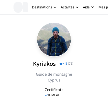
Destinations
Activités
Aide
Mes 
Kyriakos
4.8
(
76
)
Guide de montagne
Cyprus
Certificats
IFMGA