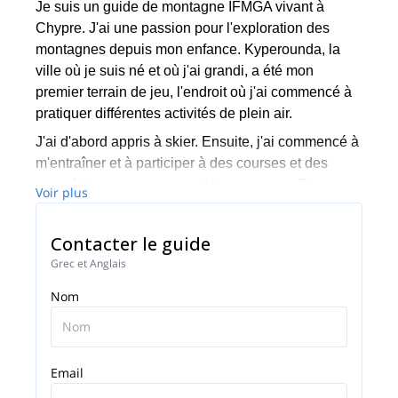
Je suis un guide de montagne IFMGA vivant à
Chypre. J'ai une passion pour l'exploration des
montagnes depuis mon enfance. Kyperounda, la
ville où je suis né et où j'ai grandi, a été mon
premier terrain de jeu, l'endroit où j'ai commencé à
pratiquer différentes activités de plein air.
J'ai d'abord appris à skier. Ensuite, j'ai commencé à
m'entraîner et à participer à des courses et des
compétitions, en voyageant beaucoup en Europe.
Voir plus
Comme je suis très curieux, j'ai continué à essayer
toutes sortes de sports jusqu'à ce que je découvre
Contacter le guide
l'escalade et toutes ses possibilités passionnantes.
Grec et Anglais
J'ai également développé mes compétences
Nom
académiques et pratiques à l'université, où j'ai
étudié les activités de plein air et les sciences du
sport. Pendant cette période, j'ai obtenu des
qualifications d'accompagnateur en montagne et
Email
d'alpiniste.