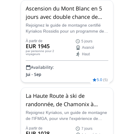
Ascension du Mont Blanc en 5
jours avec double chance de
sommet
Rejoignez le guide de montagne certifié
Kyriakos Rossidis pour un programme de 5
jours passionnant et profitez de l'ascension
À partir de
5 jours
du Mont Blanc avec toute la préparation
EUR 1945
Avancé
nécessaire pour vous assurer d'atteindre le
par personne
pour 2
Haut
voyageurs
sommet !
Availability:
Jui - Sep
5.0
(
5
)
La Haute Route à ski de
randonnée, de Chamonix à
Zermatt
Rejoignez Kyriakos, un guide de montagne
de l'IFMGA, pour vivre l'expérience de
votre vie : un programme de 7 jours de ski
À partir de
7 jours
de randonnée sur la Haute Route de
EUR 1028