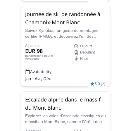
Journée de ski de randonnée à
Chamonix-Mont Blanc
Suivez Kyriakos, un guide de montagne
certifié IFMGA, et découvrez l'un des
domaines de sports d'hiver les plus
À partir de
+1 jours
célèbres d'Europe. Profitez d'un fabuleux
EUR 98
Débutant
programme de ski de randonnée à
par personne
pour 6
Haut
voyageurs
Chamonix-Mont Blanc !
Availability:
Jan - Avr, Déc
5.0
(
2
)
Escalade alpine dans le massif
du Mont Blanc
Explorez les voies d'escalade classiques du
massif du Mont Blanc, comme l'Arête des
Cosmiques, la Pointe Lachenal ou les