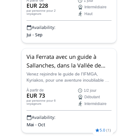
À partir de
1 jour
Aiguilles d'Entrèves, en compagnie du
EUR 228
Intermédiaire
guide de montagne certifié IFMGA,
par personne
pour 2
Haut
voyageurs
Kyriakos.
Availability:
Jui - Sep
Via Ferrata avec un guide à
Sallanches, dans la Vallée de
Chamonix
Venez rejoindre le guide de l'IFMGA,
Kyriakos, pour une aventure inoubliable en
via ferrata dans la vallée de Chamonix-
À partir de
1/2 jour
Sallanches !
EUR 73
Débutant
par personne
pour 6
Intermédiaire
voyageurs
Availability:
Mai - Oct
5.0
(
1
)