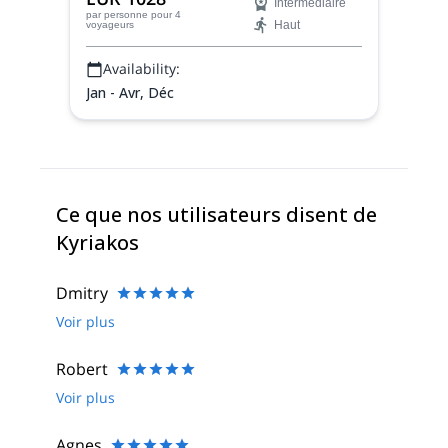
Intermédiaire
Chamonix à Zermatt.
par personne
pour 4
Haut
voyageurs
Availability:
Jan - Avr, Déc
Ce que nos utilisateurs disent de
Kyriakos
Dmitry
Voir plus
Robert
Voir plus
Agnes