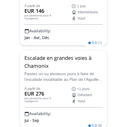
passionnante d'une journée de ski hors-
À partir de
1 jour
piste dans la Vallée Blanche à Chamonix,
EUR 146
Intermédiaire
France.
par personne
pour 4
Haut
voyageurs
Availability:
Jan - Avr, Déc
5.0
(
1
)
Escalade en grandes voies à
Chamonix
Passez un ou plusieurs jours à faire de
l'escalade inoubliable au Plan de l'Aiguille
ou aux Aiguilles Rouges, quelques-uns des
À partir de
+1 jours
sites d'escalade classiques autour de
EUR 276
Débutant
Chamonix, en compagnie du guide de
par personne
pour 2
Haut
voyageurs
montagne certifié IFMGA, Kyriakos.
Availability:
Jui - Sep
5.0
(
8
)