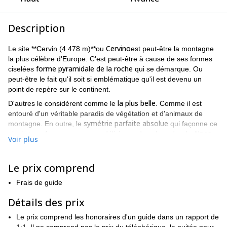
Description
Cervino
Le site **Cervin (4 478 m)**ou
est peut-être la montagne
la plus célèbre d'Europe. C'est peut-être à cause de ses formes
forme pyramidale de la roche
ciselées
qui se démarque. Ou
peut-être le fait qu'il soit si emblématique qu'il est devenu un
point de repère sur le continent.
la plus belle
D'autres le considèrent comme le
. Comme il est
entouré d'un véritable paradis de végétation et d'animaux de
symétrie parfaite absolue
montagne. En outre, le
qui façonne ce
Alpes
pic, le transforme en une vue délicieuse dans le cadre du
Voir plus
suisses
. Mais quelle que soit la raison de sa renommée, c'est une
étape incontournable pour tous les alpinistes du monde.
Le prix comprend
des prairies
Par ailleurs, la région qui l'entoure regorge de
charmantes et des terrains vierges
. De plus, toutes les villes
Frais de guide
Zermatt
avoisinantes, de
à d'autres plus petites, sont tout aussi
belles. De plus, beaucoup offrent d'innombrables possibilités pour
Détails des prix
passer la nuit, des auberges luxueuses aux simples refuges.
Le prix comprend les honoraires d'un guide dans un rapport de
des vues
Mais toutes ont quelque chose en commun,