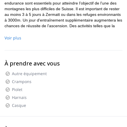
endurance sont essentiels pour atteindre l'objectif de l'une des
10 heures d'ascension, nous atteindrons de nouveau
montagnes les plus difficiles de Suisse. Il est important de rester
Hörnlihut.
au moins 3 à 5 jours à Zermatt ou dans les refuges environnants
à 3000m. Un jour d'entraînement supplémentaire augmentera les
chances de réussite de l'ascension. Des activités telles que la
course à pied, le vélo ou la randonnée constituent une bonne
préparation.
Voir plus
À prendre avec vous
Autre équipement
Crampons
Piolet
Harnais
Casque