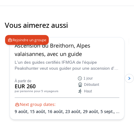
Vous aimerez aussi
4.7
(
33
)
Rejoindre un groupe
Ascension du Breithorn, Alpes
valaisannes, avec un guide
L'un des guides certifiés IFMGA de l'équipe
Peakshunter veut vous guider pour une ascension d'un
jour de la magnifique montagne Breithorn dans les
1 jour
Alpes Pennines de la Suisse.
À partir de
EUR 260
Débutant
Haut
par personne
pour 5 voyageurs
Next group dates:
9 août,
15 août,
16 août,
23 août,
29 août,
5 sept.,
6
sept.