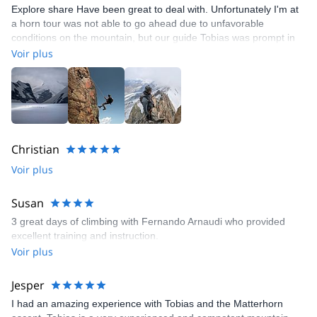
Explore share Have been great to deal with. Unfortunately I'm at
a horn tour was not able to go ahead due to unfavorable
conditions on the mountain, but our guide Tobias was prompt in
providing us with some alternatives which would align with our
Voir plus
travel arrangements. Tobias is very competent and
knowledgeable about the swiss mountains, throughout our tours
together I felt very comfortable and safe considering the alpine
environment.
Christian
Voir plus
Susan
3 great days of climbing with Fernando Arnaudi who provided
excellent training and instruction.
Voir plus
Jesper
I had an amazing experience with Tobias and the Matterhorn