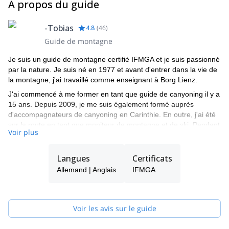
À propos du guide
-Tobias
4.8
(
46
)
Guide de montagne
Je suis un guide de montagne certifié IFMGA et je suis passionné
par la nature. Je suis né en 1977 et avant d'entrer dans la vie de
la montagne, j'ai travaillé comme enseignant à Borg Lienz.
J'ai commencé à me former en tant que guide de canyoning il y a
15 ans. Depuis 2009, je me suis également formé auprès
d'accompagnateurs de canyoning en Carinthie. En outre, j'ai été
sur la route en tant que moniteur de montagne et de ski. Pendant
Voir plus
les étés, j'ai beaucoup guidé en Suisse, où j'ai emmené mes
hôtes dans de nombreuses montagnes de plus de 4000 mètres
d'altitude. Ma "devise" en montagne et dans la vie a toujours été
Langues
Certificats
la même : "Ne jamais cesser d'explorer".
Allemand | Anglais
IFMGA
Je travaille maintenant pour Carnicoalpin, où notre objectif
principal est de vous guider et de vous accompagner sur des
montagnes escarpées et de grandes pistes de ski, en mettant
Voir les avis sur le guide
l'accent sur la sécurité.
Pour plus d'informations, n'hésitez pas à me contacter. Nous