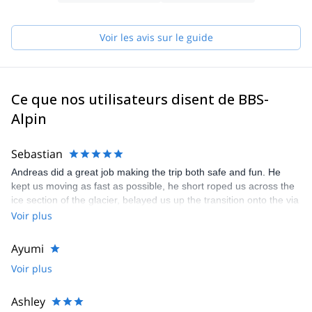
Voir les avis sur le guide
Ce que nos utilisateurs disent de BBS-
Alpin
Sebastian
Andreas did a great job making the trip both safe and fun. He
kept us moving as fast as possible, he short roped us across the
ice section of the glacier, belayed us up the transition onto the via
ferrata and short roped us up a slab that meant we got the
Voir plus
summit photo without the wait. We were meant to go on Friday
but it was raining. Both Andreas and us were free to do it a day
Ayumi
later so we did which I imagine really improved the experience.
Voir plus
Ashley