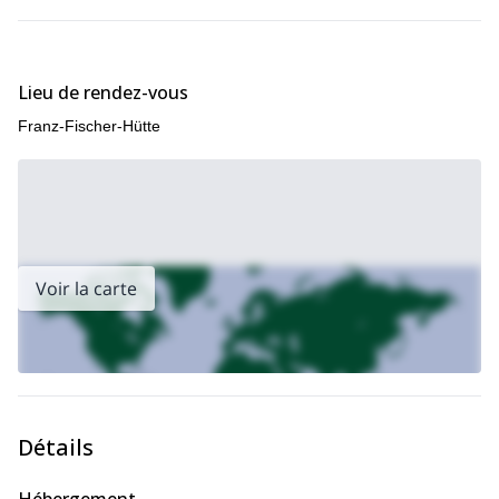
Le premier jour de l'itinéraire sera consacré à l'entraînement. Le
deuxième jour, nous ferons un programme d'escalade à Milka, la
tour fantôme de la basse montagne (IV) ou peut-être à
Oberreintallturm-Westwand Radlkante (V-).
Lieu de rendez-vous
Je recommande cet endroit pour un programme d'escalade court
Franz-Fischer-Hütte
pendant un week-end. Il faut aussi tenir compte du fait qu'il y a 2
à 3 heures de marche jusqu'au refuge.
N'hésitez pas à me contacter si vous voulez commencer
l'escalade alpine dans cet incroyable spot allemand. Je serai très
heureux d'y être votre guide !
Voir la carte
Détails