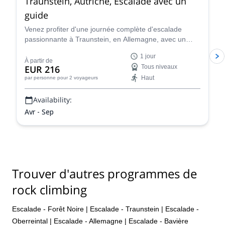
Traunstein, Autriche, Escalade avec un
guide
Venez profiter d'une journée complète d'escalade
passionnante à Traunstein, en Allemagne, avec un
guide certifié, Stefan. Parfait pour les grimpeurs de
1 jour
tous niveaux !
À partir de
EUR 216
Tous niveaux
Haut
par personne
pour 2 voyageurs
Availability:
Avr - Sep
Trouver d'autres programmes de
rock climbing
Escalade - Forêt Noire
|
Escalade - Traunstein
|
Escalade -
Oberreintal
|
Escalade - Allemagne
|
Escalade - Bavière