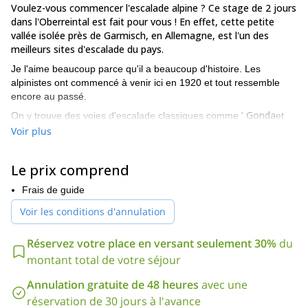
Voulez-vous commencer l'escalade alpine ? Ce stage de 2 jours
dans l'Oberreintal est fait pour vous ! En effet, cette petite
vallée isolée près de Garmisch, en Allemagne, est l'un des
meilleurs sites d'escalade du pays.
Je l'aime beaucoup parce qu'il a beaucoup d'histoire. Les
alpinistes ont commencé à venir ici en 1920 et tout ressemble
encore au passé.
Gonda
On y trouve des voies d'escalade classiques comme '
et
Schober
qui sont des programmes de niveau VI. Cependant,
Voir plus
seules quelques personnes viennent dans cette région.
Le point de départ de ce cours d'escalade sera le **Franz-
Le prix comprend
Fischer-Hütte,**un petit refuge en refuge à 1532 m, qui a été
visité par plusieurs alpinistes célèbres dans le passé.
Frais de guide
Nous grimperons parmi les voies de niveau III à IV (voire plus),
Voir les conditions d'annulation
sur des roches calcaires solides et rugueuses.
Réservez votre place en versant seulement 30%
du
En outre, vous recevrez une formation complète, comprenant les
techniques de sécurité, la construction de stands, la planification
montant total de votre séjour
d'un programme d'escalade, la connaissance du matériel
Annulation gratuite de 48 heures
avec une
technique, la descente en rappel et l'improvisation d'un
sauvetage en montagne (extension de corde, techniques).
réservation de 30 jours à l'avance