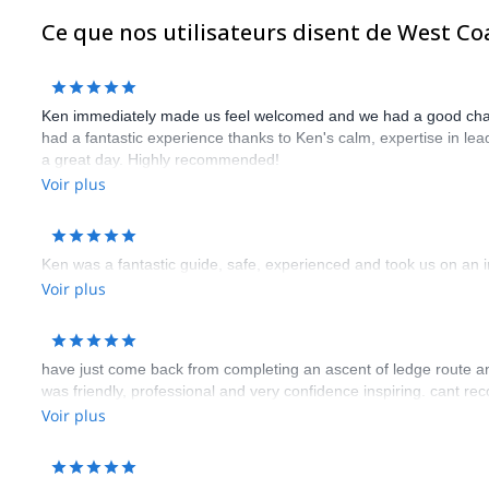
Ce que nos utilisateurs disent de West C
Ken immediately made us feel welcomed and we had a good chat o
had a fantastic experience thanks to Ken's calm, expertise in l
a great day. Highly recommended!
Voir plus
Ken was a fantastic guide, safe, experienced and took us on an i
Voir plus
have just come back from completing an ascent of ledge route an
was friendly, professional and very confidence inspiring. cant re
Voir plus