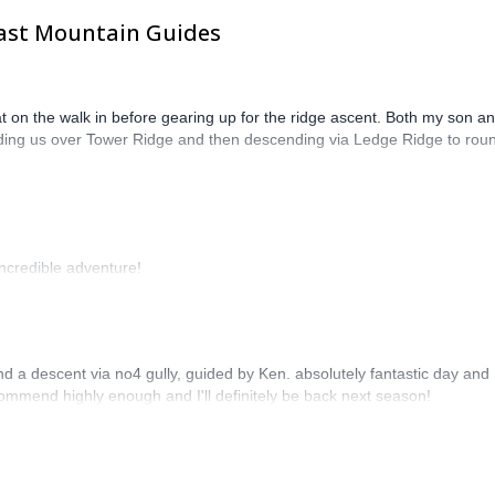
oast Mountain Guides
n the walk in before gearing up for the ridge ascent. Both my son an
eading us over Tower Ridge and then descending via Ledge Ridge to roun
ncredible adventure!
d a descent via no4 gully, guided by Ken. absolutely fantastic day and
commend highly enough and I'll definitely be back next season!