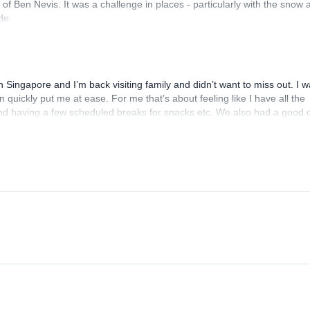
f Ben Nevis. It was a challenge in places - particularly with the snow 
de.
n Singapore and I’m back visiting family and didn’t want to miss out. I 
uickly put me at ease. For me that’s about feeling like I have all the
nd having a few scheduled breaks for snacks etc. We also had a good c
nd comfortable throughout. I hope to be back in the future for more