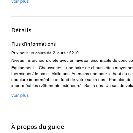
Voir plus
Détails
Plus d'informations
Prix pour un cours de 2 jours : £210
Niveau : marcheurs d'été avec un niveau raisonnable de condit
Equipement : -Chaussettes - une paire de chaussettes moyennes
thermiques/de base -Molletons. Au moins une pour le haut du corp
doublure imperméable au fond de votre sac à dos. -Pantalon d
imperméables (vêtements extérieurs) -Sac à dos. Un sac de volum
piolet. -Sac de bivouac. Un sac de survie en polyéthylène ou en 
Voir plus
Stop-tous -Torche frontale -Trousse de premiers secours -Compas
carte en plastique transparent ou recouverte d'un plastique transp
boissons chaudes en montagne. -Repas du midi et nourriture de 
avec les crampons, avec un indice de rigidité de B1 minimum, et
confortables. -Crampons. Ils doivent avoir 10 ou 12 pointes et ê
À propos du guide
plaques anti-balles et de couper vos sangles pas trop courtes. -