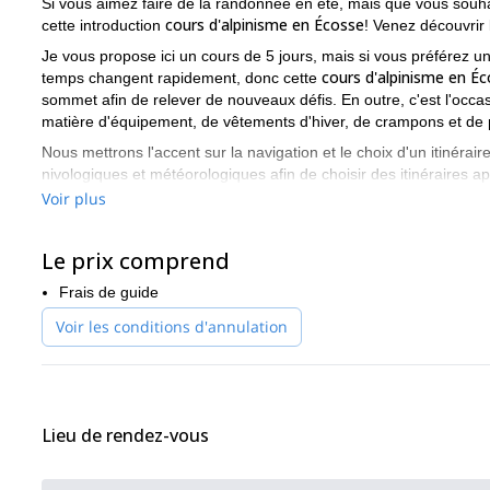
Si vous aimez faire de la randonnée en été, mais que vous souh
cours d'alpinisme en Écosse
cette introduction
! Venez découvrir
Je vous propose ici un cours de 5 jours, mais si vous préférez un 
cours d'alpinisme en É
temps changent rapidement, donc cette
sommet afin de relever de nouveaux défis. En outre, c'est l'occas
matière d'équipement, de vêtements d'hiver, de crampons et de p
Nous mettrons l'accent sur la navigation et le choix d'un itinérair
nivologiques et météorologiques afin de choisir des itinéraires
sensibilisation aux avalanches.
Voir plus
Vous devez avoir un niveau de forme physique raisonnable pour pa
escaladerons un certain nombre de "Munros" d'hiver. Nous passe
Le prix comprend
1200m d'altitude. Autour de Fort William et Glencoe, il y a beauc
possible :
Frais de guide
Voir les conditions d'annulation
Aonach Mor et Aonach Beag
Stob Ban & Mullach nan Coirean dans les Mamores
Ben Nevis
Stob Coire Raineach et Stob Dubh (Buachaille Etive Beag) à
Lieu de rendez-vous
Creag Meagaidh