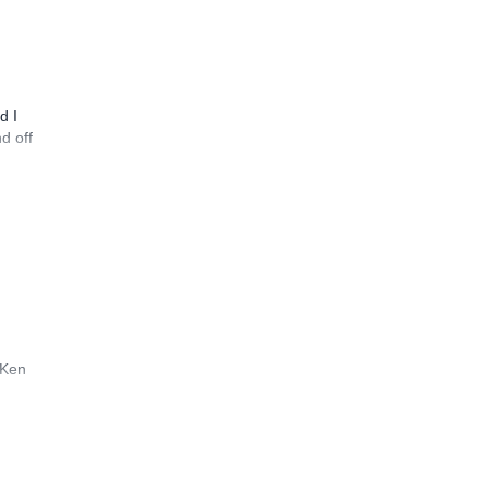
d I
d off
 Ken