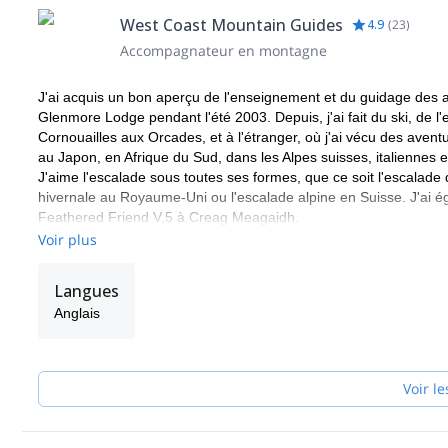
leash. Nous vous recommandons de vous en passer, car ils peu
West Coast Mountain Guides
4.9
(
23
)
Accompagnateur en montagne
J'ai acquis un bon aperçu de l'enseignement et du guidage des 
Glenmore Lodge pendant l'été 2003. Depuis, j'ai fait du ski, de l
Cornouailles aux Orcades, et à l'étranger, où j'ai vécu des aven
au Japon, en Afrique du Sud, dans les Alpes suisses, italiennes 
J'aime l'escalade sous toutes ses formes, que ce soit l'escalade d
hivernale au Royaume-Uni ou l'escalade alpine en Suisse. J'ai 
Feathered Friend V,5 à Creag Meagaidh.
J'ai obtenu mon Mountaineering Instructor Certificate (MIC), la 
Voir plus
travailler en été comme en hiver, que ce soit en randonnée, en a
Mountaineering Instructors et de la Mountain Instructor's Commu
Langues
international et j'ai travaillé comme moniteur sous contrat po
Anglais
West Coast Mountain Guides, Ardroy Outdoor Education Centre,
Hike Pyrenees, World Challenge Expeditions et Outlook Expediti
Voir le