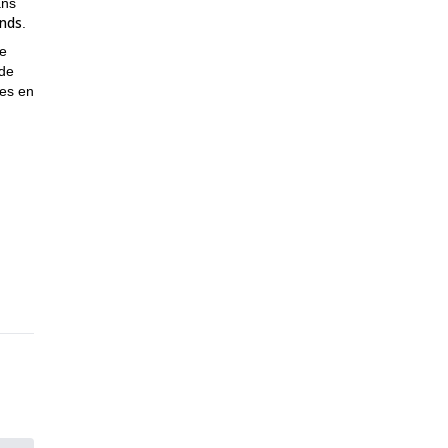
ans
ands
.
le
 de
res en
0 et