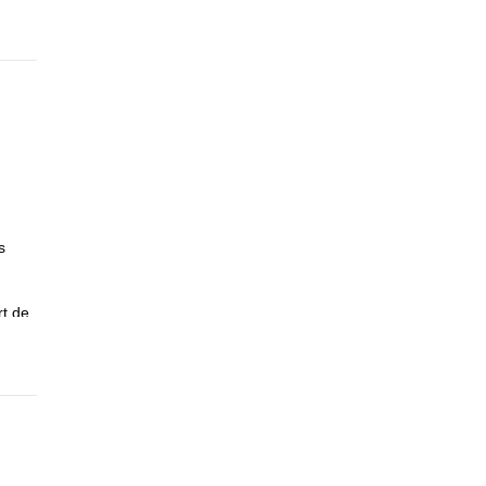
s
rt de
ou
rte-
es
ez
es
u un