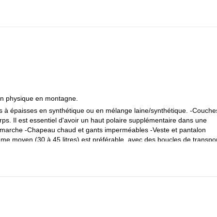
ion physique en montagne.
 à épaisses en synthétique ou en mélange laine/synthétique. -Couche
s. Il est essentiel d'avoir un haut polaire supplémentaire dans une
e marche -Chapeau chaud et gants imperméables -Veste et pantalon
e moyen (30 à 45 litres) est préférable, avec des boucles de transpo
aluminium de la taille d'une personne est le minimum requis. -Guêtres 
/Carte. La carte doit être protégée contre les intempéries dans un po
arent autocollant. -Sifflet/Montre -Une gourde de 0,5 à 1 litre pour les
rechange. -Lunettes de ski. -Chaussures. Elles doivent être compatibl
 idéalement B2. Des chaussures B3 sont acceptables, si vous les trouv
tre compatibles avec vos chaussures. Nous vous conseillons d'utiliser d
Piolet de 50-65cm. Vous pouvez choisir d'avoir une boucle de poignet o