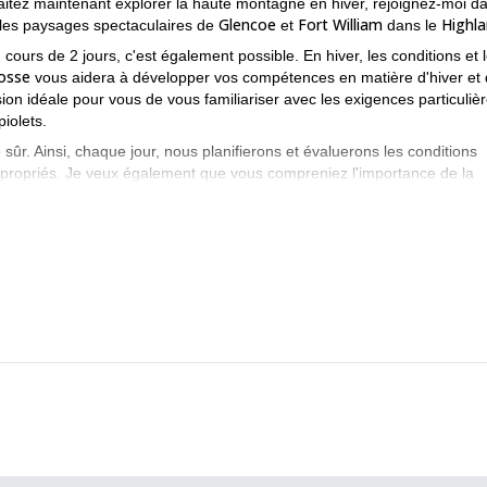
aitez maintenant explorer la haute montagne en hiver, rejoignez-moi d
Glencoe
Fort William
Highl
 les paysages spectaculaires de
et
dans le
cours de 2 jours, c'est également possible. En hiver, les conditions et 
cosse
vous aidera à développer vos compétences en matière d'hiver et
ion idéale pour vous de vous familiariser avec les exigences particuliè
iolets.
e sûr. Ainsi, chaque jour, nous planifierons et évaluerons les conditions
 appropriés. Je veux également que vous compreniez l'importance de la
cours d'alpinisme en Écosse,
rticiper à cette activité.
car nous
rons la plupart des journées (6/8 heures) sur des montagnes entre 60
oup de Munros et Corbetts. Ceci est une petite sélection de ce qui est
 Glencoe