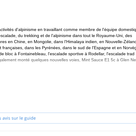
vent vous gêner. -Casque
activités d'alpinisme en travaillant comme membre de l'équipe domesti
'escalade, du trekking et de l'alpinisme dans tout le Royaume-Uni, des
tures en Chine, en Mongolie, dans l'Himalaya indien, en Nouvelle-Zélan
et françaises, dans les Pyrénées, dans le sud de l'Espagne et en Norvè
e bloc à Fontainebleau, l'escalade sportive à Rodellar, l'escalade trad 
également monté quelques nouvelles voies, Mint Sauce E1 5c à Glen Ne
plus haute qualification d'instruction au Royaume-Uni, qui me permet de
lpinisme ou en escalade, et je suis membre à part entière de l'Associat
nity. J'ai également suivi la formation d'été d'accompagnateur en mon
ur Abacus Mountain Guides, Martin Moran, Glenmore Lodge, Mountain Mot
 Adventure Peaks, The Outward Bound Trust, Ryan Glass Mountaineer
ons.
s avis sur le guide