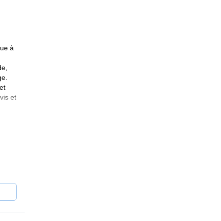
que à
de,
ge.
et
vis et
ion of
tagne
ion,
ing,