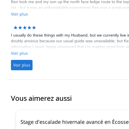
Ken took me and my son up the north face ledge route to the top o
ice - but it was an unforgettable experience! Ken was a great gui
Voir plus
I usually do these things with my Husband, but we currently live i
doubly anxious because our usual guide was unavailable, but Ken q
information I need, being reassured that I’m making good time a
which made the walk in fly by. A very enjoyable day, I felt safe a
Voir plus
adventures.
Voir plus
Vous aimerez aussi
Stage d'escalade hivernale avancé en Écosse