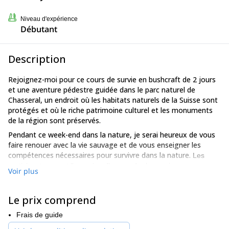
Niveau d'expérience
Débutant
Description
Rejoignez-moi pour ce cours de survie en bushcraft de 2 jours
et une aventure pédestre guidée dans le parc naturel de
Chasseral, un endroit où les habitats naturels de la Suisse sont
protégés et où le riche patrimoine culturel et les monuments
de la région sont préservés.
Pendant ce week-end dans la nature, je serai heureux de vous
faire renouer avec la vie sauvage et de vous enseigner les
compétences nécessaires pour survivre dans la nature.
Les
participants auront l'occasion d'apprendre les anciennes
Voir plus
techniques de fabrication d'outils et de cueillir des plantes tout en
observant paisiblement la nature environnante et en explorant les
quatre éléments.
Le prix comprend
Après une courte marche, nous arriverons à l'endroit où nous
Frais de guide
ferons notre maison pour deux jours et une nuit. Nous