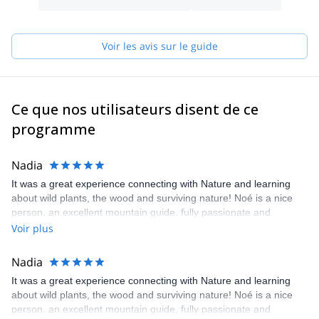
cherchez à faire quelque chose qui allie aventure et authenticité !
Voir les avis sur le guide
Ce que nos utilisateurs disent de ce
programme
Nadia
It was a great experience connecting with Nature and learning
about wild plants, the wood and surviving nature! Noé is a nice
person, an excellent mountain guide, fully passionate and
experienced for his work. Highly recommend the experience with
Voir plus
Noé and I look forward for my upcoming one!
Nadia
It was a great experience connecting with Nature and learning
about wild plants, the wood and surviving nature! Noé is a nice
person, an excellent mountain guide, fully passionate and