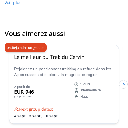
experienced for his work. Highly recommend the experience with
Voir plus
Noé and I look forward for my upcoming one!
Vous aimerez aussi
5.0
(
19
)
Rejoindre un groupe
Le meilleur du Trek du Cervin
Rejoignez un passionnant trekking en refuge dans les
Alpes suisses et explorez la magnifique région
montagneuse qui entoure le célèbre Cervin !
4 jours
À partir de
EUR 946
Intermédiaire
Haut
par personne
Next group dates:
4 sept.,
6 sept.,
10 sept.