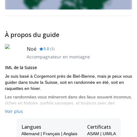
À propos du guide
Noé
5.0
(
5
)
Accompagnateur en montagne
IML de la Suisse
Je suis basé à Corgemont près de Biel-Bienne, mais je peux vous
guider dans toute la Suisse, soit en randonnée en été, soit en
raquettes en hiver.
Les randonnées vous mèneront dans des lieux souvent inconnus,
riches en histoire, parfois sauvages, et toujours avec des
ambiances et des paysages à couper le souffle.
Voir plus
Et je suis aussi un spécialiste de la cuisine aux plantes sauvages
ou du bushcrarft et des compétences de survie !
Langues
Certificats
Consultez donc mes programmes et contactez-moi si vous
Allemand | Français | Anglais
ASAM | UIMLA