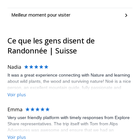
Meilleur moment pour visiter
Ce que les gens disent de
Randonnée | Suisse
Nadia
It was a great experience connecting with Nature and learning
about wild plants, the wood and surviving nature! Noé is a nice
person, an excellent mountain guide, fully passionate and
experienced for his work. Highly recommend the experience
Voir plus
with Noé and I look forward for my upcoming one!
Emma
Very user friendly platform with timely responses from Explore
Share representatives. The trip itself with Tom from Alps
Adventures was awesome and ensure that we had an
experience that was 100% what we wanted. Recommend both
Voir plus