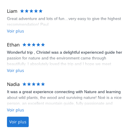
the platform and the guide. Thanks to all for arranging and
delivering so well.
Liam
Great adventure and lots of fun…very easy to give the highest
recommendation! Paul
Voir plus
Ethan
Wonderful trip , Christel was a delightful experienced guide her
passion for nature and the environment came through
beautifully. I absolutely loved the trip and I hope we meet
again.
Voir plus
Nadia
It was a great experience connecting with Nature and learning
about wild plants, the wood and surviving nature! Noé is a nice
person, an excellent mountain guide, fully passionate and
experienced for his work. Highly recommend the experience
Voir plus
with Noé and I look forward for my upcoming one!
Voir plus