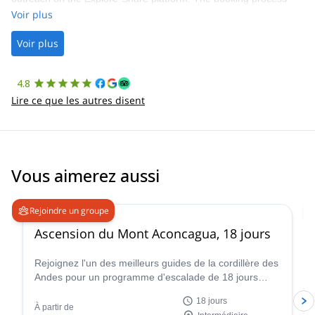
was straightforward, and once Patrick was confirmed, all went
Voir plus
well. It was a wonderful experience, and I’d highly recommend
the platform.
Voir plus
4.8
Lire ce que les autres disent
Vous aimerez aussi
4.6
(
18
)
Rejoindre un groupe
Ascension du Mont Aconcagua, 18 jours
Rejoignez l'un des meilleurs guides de la cordillère des
Andes pour un programme d'escalade de 18 jours
jusqu'au sommet du mont Aconcagua, le plus haut
18 jours
sommet d'Amérique du Sud !
À partir de