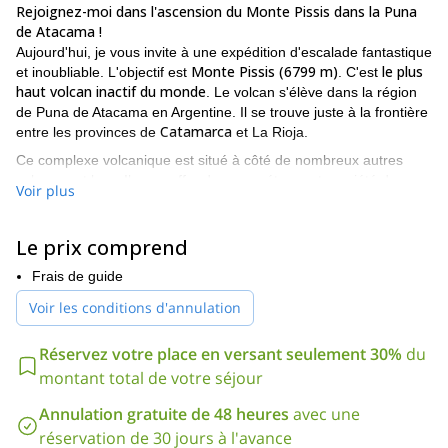
Rejoignez-moi dans l'ascension du Monte Pissis dans la Puna
de Atacama !
Aujourd'hui, je vous invite à une expédition d'escalade fantastique
Monte Pissis (6799 m)
le plus
et inoubliable. L'objectif est
. C'est
haut volcan inactif du monde
. Le volcan s'élève dans la région
de Puna de Atacama en Argentine. Il se trouve juste à la frontière
Catamarca
entre les provinces de
et La Rioja.
Ce complexe volcanique est situé à côté de nombreux autres
colosses et lacs. Il nous offre donc une étonnante variété de
Voir plus
couleurs et des paysages uniques et sauvages.
Voulez-vous en savoir plus sur ce programme exceptionnel et
Le prix comprend
Alors n'hésitez pas à me
grimper au sommet du Monte Pissis ?
contacter.
Je serai très fier d'être votre guide.
Frais de guide
Voir les conditions d'annulation
Réservez votre place en versant seulement 30%
du
montant total de votre séjour
Annulation gratuite de 48 heures
avec une
réservation de 30 jours à l'avance