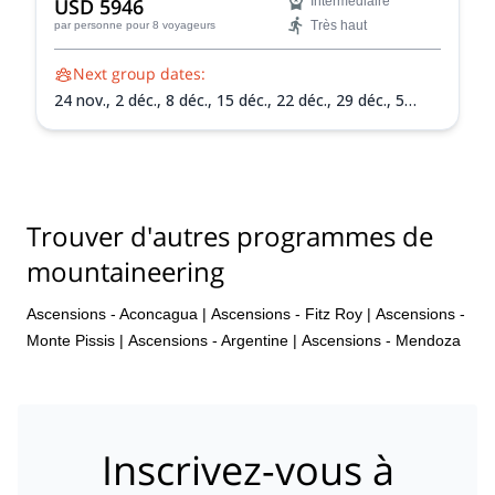
USD 5946
Intermédiaire
Très haut
par personne
pour 8 voyageurs
Next group dates:
24 nov.,
2 déc.,
8 déc.,
15 déc.,
22 déc.,
29 déc.,
5
janv. 2027,
12 janv. 2027,
19 janv. 2027,
26 janv.
2027,
2 févr. 2027,
9 févr. 2027,
13 févr. 2027
Trouver d'autres programmes de
mountaineering
Ascensions - Aconcagua
|
Ascensions - Fitz Roy
|
Ascensions -
Monte Pissis
|
Ascensions - Argentine
|
Ascensions - Mendoza
Inscrivez-vous à