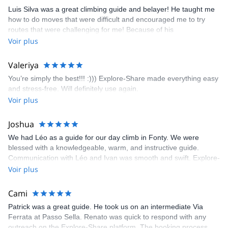
appreciated very much. The multi-pitch route we did was not only
Luis Silva was a great climbing guide and belayer! He taught me
fun but also the right amount of challenge, which I thoroughly
how to do moves that were difficult and encouraged me to try
enjoyed. The communication from the team (Gauthier) was
routes that were challenging for me! Because of his
prompt and clear—highly recommend!
encouragement, I managed to complete these routes! I really
Voir plus
enjoyed the climbs and completed 8 routes in the Sesimbra/Azoia
area. The weather was perfect, no direct sun and cool enough to
Valeriya
enjoy the climbs. Explore-Share made booking an outdoor
You’re simply the best!!! :))) Explore-Share made everything easy
climbing experience in Lisbon extremely easy. Luis, our guide,
and stress-free. Will definitely use again.
was fantastic, and the platform’s organization was flawless.
Voir plus
Joshua
We had Léo as a guide for our day climb in Fonty. We were
blessed with a knowledgeable, warm, and instructive guide.
Communication with Léo and Ivan was smooth and swift. Explore-
Share was excellent in arranging everything for our day climb.
Voir plus
The communication was quick, and the platform was easy to use,
making our adventure stress-free.
Cami
Patrick was a great guide. He took us on an intermediate Via
Ferrata at Passo Sella. Renato was quick to respond with any
outreach on the Explore-Share platform. The booking process