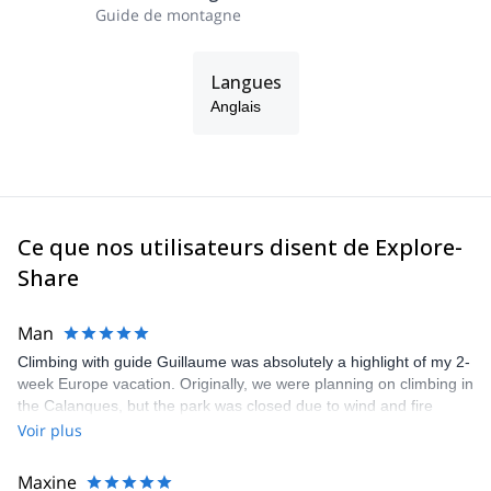
Guide de montagne
Langues
Anglais
Ce que nos utilisateurs disent de Explore-
Share
Man
Climbing with guide Guillaume was absolutely a highlight of my 2-
week Europe vacation. Originally, we were planning on climbing in
the Calanques, but the park was closed due to wind and fire
danger. Guillaume chose another amazing location (Pic de
Voir plus
Bretagne) based on my climbing abilities and preferences and
kindly offered train station pick-up and hotel drop off, which I
Maxine