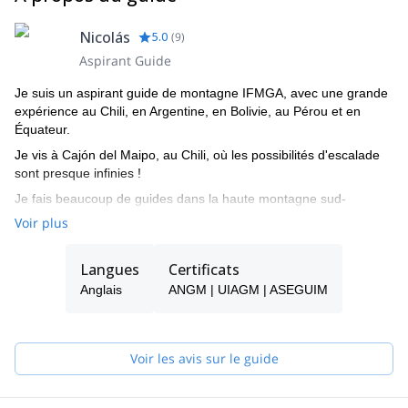
Nicolás
5.0
(
9
)
Aspirant Guide
Je suis un aspirant guide de montagne IFMGA, avec une grande
expérience au Chili, en Argentine, en Bolivie, au Pérou et en
Équateur.
Je vis à Cajón del Maipo, au Chili, où les possibilités d'escalade
sont presque infinies !
Je fais beaucoup de guides dans la haute montagne sud-
américaine, surtout sur des voies techniques. Je donne
Voir plus
également des cours d'escalade dans différentes régions du Chili
et dans ma ville.
Langues
Certificats
Au cours de mes programmes, j'essaie de faire vivre à mes
Anglais
ANGM | UIAGM | ASEGUIM
clients la meilleure expérience possible et j'aime leur faire
découvrir l'importance culturelle et environnementale des lieux
que nous visitons.
Voir les avis sur le guide