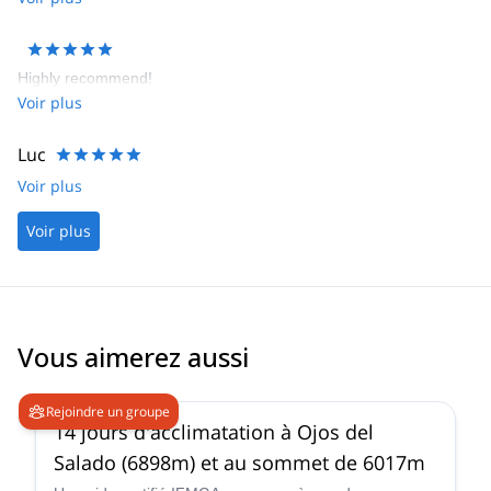
hopefully I‘ll get the chance to do some more climbing with
Nicolás.
Highly recommend!
Voir plus
Luc
Voir plus
Voir plus
Vous aimerez aussi
5.0
(
4
)
Rejoindre un groupe
14 jours d'acclimatation à Ojos del
Salado (6898m) et au sommet de 6017m