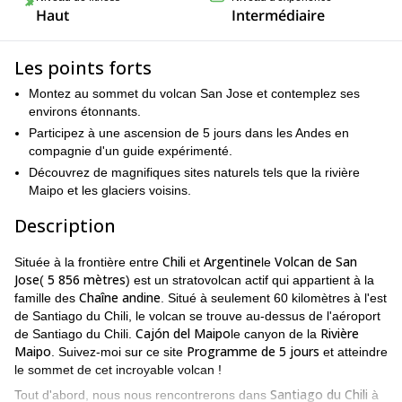
Haut
Intermédiaire
Les points forts
Montez au sommet du volcan San Jose et contemplez ses
environs étonnants.
Participez à une ascension de 5 jours dans les Andes en
compagnie d'un guide expérimenté.
Découvrez de magnifiques sites naturels tels que la rivière
Maipo et les glaciers voisins.
Description
Chili
Argentine
Volcan de San
Située à la frontière entre
et
le
Jose
5 856 mètres
(
) est un stratovolcan actif qui appartient à la
Chaîne andine
famille des
. Situé à seulement 60 kilomètres à l'est
de Santiago du Chili, le volcan se trouve au-dessus de l'aéroport
Cajón del Maipo
Rivière
de Santiago du Chili.
le canyon de la
Maipo
Programme de 5 jours
. Suivez-moi sur ce site
et atteindre
le sommet de cet incroyable volcan !
Santiago du Chili
Tout d'abord, nous nous rencontrerons dans
à