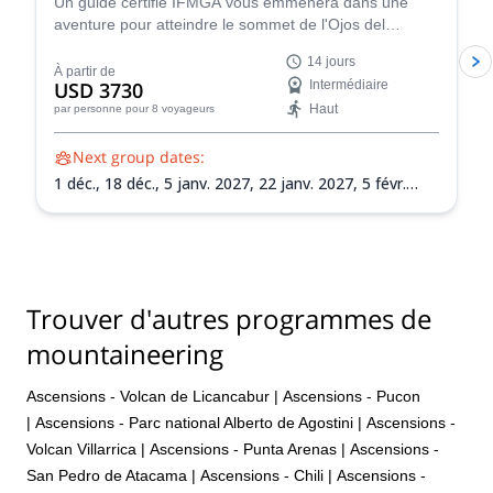
Un guide certifié IFMGA vous emmènera dans une
aventure pour atteindre le sommet de l'Ojos del
Salado. Vous escaladerez également Siete Hermanos,
14 jours
Mulas Muertas et Nevado San Francisco pour
À partir de
USD 3730
Intermédiaire
l'acclimatation.
Haut
par personne
pour 8 voyageurs
Next group dates:
1 déc.,
18 déc.,
5 janv. 2027,
22 janv. 2027,
5 févr.
2027,
21 févr. 2027,
8 mars 2027
Trouver d'autres programmes de
mountaineering
Ascensions - Volcan de Licancabur
|
Ascensions - Pucon
|
Ascensions - Parc national Alberto de Agostini
|
Ascensions -
Volcan Villarrica
|
Ascensions - Punta Arenas
|
Ascensions -
San Pedro de Atacama
|
Ascensions - Chili
|
Ascensions -