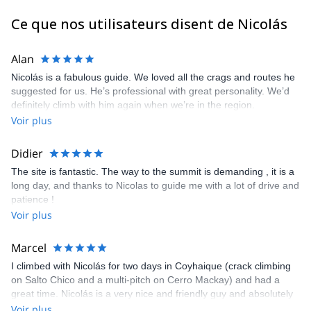
Ce que nos utilisateurs disent de Nicolás
Alan
Nicolás is a fabulous guide. We loved all the crags and routes he
suggested for us. He’s professional with great personality. We’d
definitely climb with him again when we’re in the region.
Voir plus
Didier
The site is fantastic. The way to the summit is demanding , it is a
long day, and thanks to Nicolas to guide me with a lot of drive and
patience !
Voir plus
Marcel
I climbed with Nicolás for two days in Coyhaique (crack climbing
on Salto Chico and a multi-pitch on Cerro Mackay) and had a
great time. Nicolás is a very nice and friendly guy and absolutely
professional as a mountain guide. Totally recommended, and
Voir plus