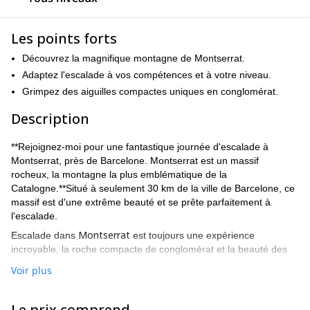
Les points forts
Découvrez la magnifique montagne de Montserrat.
Adaptez l'escalade à vos compétences et à votre niveau.
Grimpez des aiguilles compactes uniques en conglomérat.
Description
**Rejoignez-moi pour une fantastique journée d'escalade à
Montserrat, près de Barcelone. Montserrat est un massif
rocheux, la montagne la plus emblématique de la
Catalogne.**Situé à seulement 30 km de la ville de Barcelone, ce
massif est d'une extrême beauté et se prête parfaitement à
l'escalade.
Montserrat
Escalade dans
est toujours une expérience
incroyable, la roche compacte de conglomérat et la beauté des
aiguilles toujours environnantes le rendent si spécial.
Voir plus
Grâce aux plus de 4.000 voies que l'on peut trouver à
Montserrat, il est possible de grimper toute l'année. C'est parfait
Le prix comprend