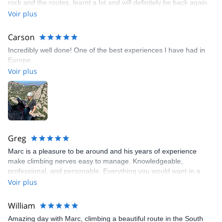
rock and the routes, learnt a lot and will definitely be back again.
Voir plus
Carson
Incredibly well done! One of the best experiences I have had in
Europe.
Voir plus
Greg
Marc is a pleasure to be around and his years of experience
make climbing nerves easy to manage. Knowledgeable,
professional, and personable. Everything you would want in a
guide/instructor. Can’t recommend him enough!
Voir plus
William
Amazing day with Marc, climbing a beautiful route in the South