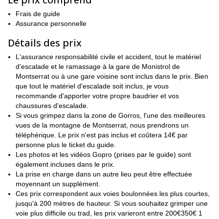
pour les jours plus froids de l'hiver avec les faces sud ensoleillées
et abritées et bon en été quand nous grimpons sur la face nord.
Frais de guide
Ce programme est ouvert aux grimpeurs de tous niveaux. Il est
Assurance personnelle
parfait pour une première expérience en grandes voies et pour
Détails des prix
les grimpeurs les plus exigeants. Dites-moi simplement votre
niveau et vos objectifs et je chercherai les voies qui vous
L'assurance responsabilité civile et accident, tout le matériel
conviennent le mieux.
d'escalade et le ramassage à la gare de Monistrol de
**Êtes-vous tenté d'essayer l'escalade à Montserrat ? Venez
Montserrat ou à une gare voisine sont inclus dans le prix. Bien
profiter de ce lieu magique de Catalogne, en explorant ses parois
que tout le matériel d'escalade soit inclus, je vous
pour d'autres options d'escalade en Catalogne,
rocheuses !**Et
recommande d'apporter votre propre baudrier et vos
consultez ce programme dans les Pyrénées
chaussures d'escalade.
.
Si vous grimpez dans la zone de Gorros, l'une des meilleures
vues de la montagne de Montserrat, nous prendrons un
téléphérique. Le prix n'est pas inclus et coûtera 14€ par
personne plus le ticket du guide.
Les photos et les vidéos Gopro (prises par le guide) sont
également incluses dans le prix.
La prise en charge dans un autre lieu peut être effectuée
moyennant un supplément.
Ces prix correspondent aux voies boulonnées les plus courtes,
jusqu'à 200 mètres de hauteur. Si vous souhaitez grimper une
voie plus difficile ou trad, les prix varieront entre 200€350€ 1