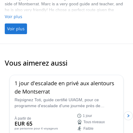
side of Montserrat. Marc is a very good guide and teacher, and
he is also very friendly! He chose a perfect route given the
description I sent.
Voir plus
Voir plus
Vous aimerez aussi
4.9
(
113
)
1 jour d'escalade en privé aux alentours
de Montserrat
Rejoignez Toti, guide certifié UIAGM, pour ce
programme d'escalade d'une journée près de
Barcelone. Partez à l'assaut d'incroyables voies
1 jour
simples ou en grandes voies à Montserrat !
À partir de
EUR 65
Tous niveaux
Faible
par personne
pour 4 voyageurs