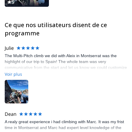
5
Ma formation formelle a commencé en 2011, puisque je suis
devenu moniteur d'escalade de l'Académie catalane de haute
montagne (ECAM). Juste après, en 2012, j'ai obtenu mon
Ce que nos utilisateurs disent de ce
diplôme de technicien sportif d'escalade.
programme
Non satisfait de cela, j'ai poursuivi ma formation pour obtenir le
plus haut diplôme d'escalade disponible en Espagne. Au
printemps 2014, j'ai terminé ma formation et je suis devenu
Julie
technicien sportif supérieur en escalade.
The Multi-Pitch climb we did with Aleix in Montserrat was the
highlight of our trip to Spain! The whole team was very
communicative from the start and let us know we could customize
the experience how we wanted. Aleix took the time to teach us
Voir plus
the fundamentals of Multi-Pitch climbing and was knowledgeable
and supportive throughout. Not to mention he was so much fun to
hang out with for the day! I cannot recommend this experience
enough!
Dean
A realy great experience i had climbing with Marc. It was my frist
time in Montserrat and Marc had expert level knowledge of the