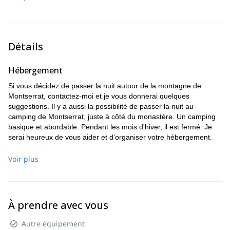
Nous pouvons commencer par quelques voies simples pour
que vous vous habituiez à la roche ou si vous préférez
grimper directement une voie à plusieurs longueurs.
Détails
Si nous avons le temps et que vous en avez envie, nous
pouvons grimper deux voies le même jour.
Hébergement
Selon l'itinéraire, nous devrons faire du rappel. Les rappels
seront faciles et si vous n'en avez jamais fait, nous ferons un
Si vous décidez de passer la nuit autour de la montagne de
petit test avant de vous engager dans l'ascension.
Montserrat, contactez-moi et je vous donnerai quelques
Je serai heureux d'adapter le programme si vous avez des
suggestions. Il y a aussi la possibilité de passer la nuit au
suggestions.
camping de Montserrat, juste à côté du monastère. Un camping
basique et abordable. Pendant les mois d'hiver, il est fermé. Je
serai heureux de vous aider et d'organiser votre hébergement.
Plus d'informations
Voir plus
Bien que tout le matériel d'escalade soit fourni, je vous
recommande d'apporter votre propre beaudrier et vos
chaussures d'escalade. La prise en charge et le retour peuvent
À prendre avec vous
être organisés moyennant des frais supplémentaires, en fonction
de votre lieu de résidence. Un programme de plusieurs jours peut
Autre équipement
être conçu sur mesure pour vous. Portez des vêtements de sport