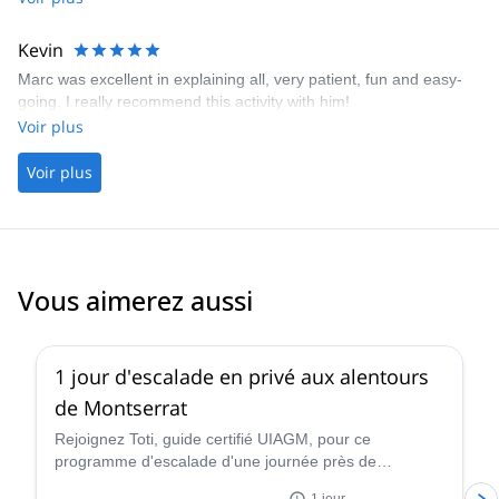
Kevin
Marc was excellent in explaining all, very patient, fun and easy-
going. I really recommend this activity with him!
Voir plus
Voir plus
Vous aimerez aussi
4.9
(
113
)
1 jour d'escalade en privé aux alentours
de Montserrat
Rejoignez Toti, guide certifié UIAGM, pour ce
programme d'escalade d'une journée près de
Barcelone. Partez à l'assaut d'incroyables voies