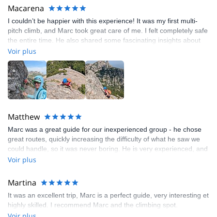
Macarena
I couldn’t be happier with this experience! It was my first multi-
pitch climb, and Marc took great care of me. I felt completely safe
the entire time. He also shared some fascinating insights about
the area and Montserrat. I had an absolute blast and would highly
Voir plus
recommend Marc anytime you’re looking to do something
adventurous near Barcelona! 😊
Matthew
Marc was a great guide for our inexperienced group - he chose
great routes, quickly increasing the difficulty of what he saw we
could handle, so it was never boring. He is very experienced, and
speaks great english, which was very useful when asking or
Voir plus
listening for directions in more intense situations, as there were
no miscommunications. This helped a lot as some members of
Martina
our group had never climbed before, but at no point we felt
It was an excellent trip, Marc is a perfect guide, very interesting et
insecure. I would definitely hire him again if I'll find myself in that
highly skilled. I recommend Marc and the climbing spot.
part of the world.
Voir plus