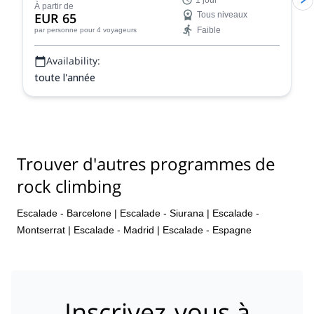
1 jour
simples ou en grandes voies à Montserrat !
À partir de
EUR 65
Tous niveaux
Faible
par personne
pour 4 voyageurs
Availability:
toute l'année
Trouver d'autres programmes de
rock climbing
Escalade - Barcelone
|
Escalade - Siurana
|
Escalade -
Montserrat
|
Escalade - Madrid
|
Escalade - Espagne
Inscrivez-vous à