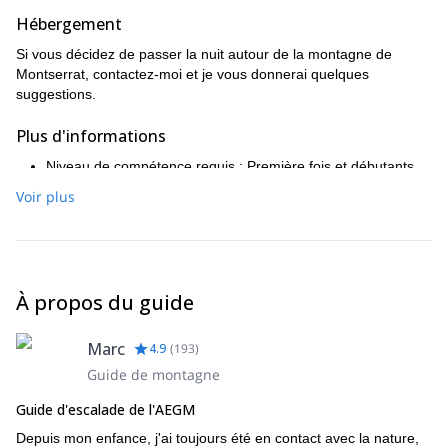
Hébergement
Si vous décidez de passer la nuit autour de la montagne de
Montserrat, contactez-moi et je vous donnerai quelques
suggestions.
Plus d'informations
Niveau de compétence requis : Première fois et débutants
La prise en charge et le retour peuvent être organisés
Voir plus
moyennant des frais supplémentaires.
Les photos (prises par le guide) sont également incluses
dans le prix. Cette activité peut être adaptée à tous les
niveaux, des débutants aux grimpeurs expérimentés. Tout le
matériel d'escalade est inclus, j'aurai besoin de connaître
À propos du guide
votre pointure pour pouvoir vous apporter les chaussures
d'escalade appropriées.
Vous devez porter des vêtements et des chaussures de sport
Marc
4.9
(
193
)
confortables, si possible de montagne. Vous devez apporter un
Guide de montagne
sac à dos, de la nourriture et de l'eau pour la journée.
Guide d'escalade de l'AEGM
Depuis mon enfance, j'ai toujours été en contact avec la nature,