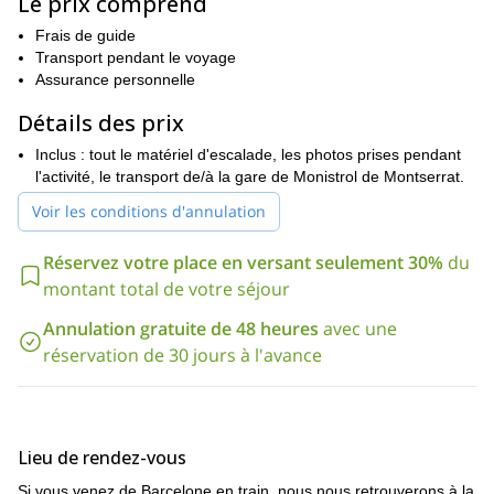
Le prix comprend
vous fournirai tout ce dont vous avez besoin. L'équipement
technique et de sécurité ainsi qu'un album photo sont inclus !
Frais de guide
Envoyez votre demande pour réserver ce programme en
Transport pendant le voyage
Catalogne. Je suis sûr que vous apprendrez beaucoup et
Assurance personnelle
qu'après cette expérience, vous aurez envie d'essayer plus que
Détails des prix
jamais l'escalade !
Notez que cette activité peut aussi être adaptée aux enfants et je
Inclus : tout le matériel d'escalade, les photos prises pendant
peux vous emmener dans un endroit parfait pour que les plus
l'activité, le transport de/à la gare de Monistrol de Montserrat.
jeunes puissent profiter de cette activité étonnante.
Voir les conditions d'annulation
Réservez votre place en versant seulement 30%
du
montant total de votre séjour
Annulation gratuite de 48 heures
avec une
réservation de 30 jours à l'avance
Lieu de rendez-vous
Si vous venez de Barcelone en train, nous nous retrouverons à la