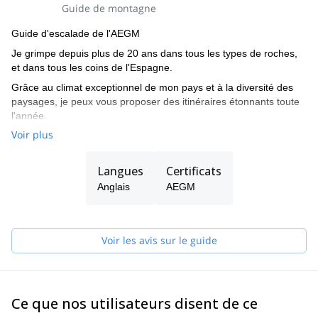
Guide de montagne
Guide d'escalade de l'AEGM
Je grimpe depuis plus de 20 ans dans tous les types de roches,
et dans tous les coins de l'Espagne.
Grâce au climat exceptionnel de mon pays et à la diversité des
paysages, je peux vous proposer des itinéraires étonnants toute
l'année.
Voir plus
Dites-moi simplement quel type d'escalade vous recherchez et je
saurai où aller !
Langues
Certificats
Anglais
AEGM
Voir les avis sur le guide
Ce que nos utilisateurs disent de ce