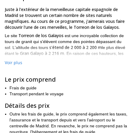
Juste à l'extérieur de la merveilleuse capitale espagnole de
Madrid se trouvent un certain nombre de sites naturels
magnifiques. Au cours de ce programme, j'aimerais vous faire
découvrir l'une de ces merveilles, le Torreon de los Galayos.
Torreon de los Galayos
Le site
est une incroyable collection de
tours de granit qui s'élèvent comme des pointes dépassant du
s'étend de 2 000 à 2 200 m
sol. L'altitude des tours
le plus élevé
Gran Galayo à 2 216 m
étant le
. En raison de ces hauteurs, les
vues que vous aurez pendant les ascensions et depuis le
Voir plus
sommet sont absolument sensationnelles.
En plus de vous offrir de superbes vues et une expérience
Le prix comprend
amusante, je voudrais également vous enseigner des techniques
importantes pour une escalade sûre et correcte au cours de ce
Frais de guide
programme. Ainsi, ce programme sera aussi instructif
Transport pendant le voyage
qu'agréable.
Détails des prix
Nous allons couvrir beaucoup de choses différentes pendant ce...
aventure
comment utiliser correctement
. Vous apprendrez
Outre les frais de guide, le prix comprend également les taxes,
l'équipement qui sera fourni
. Vous apprendrez également
l'assurance et le transport depuis et vers l'aéroport ou le
comment suivre des itinéraires corrects dans les Galayos
et bien
centreville de Madrid. En revanche, le prix ne comprend pas la
plus encore.
nourriture, l'hébergement et les frais de guide.