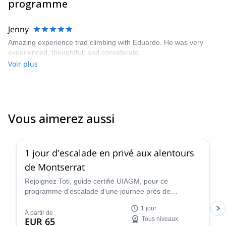
programme
Jenny
Amazing experience trad climbing with Eduardo. He was very
experienced, thoughtful, and considerate.
Voir plus
Vous aimerez aussi
4.9
(
112
)
1 jour d'escalade en privé aux alentours
de Montserrat
Rejoignez Toti, guide certifié UIAGM, pour ce
programme d'escalade d'une journée près de
Barcelone. Partez à l'assaut d'incroyables voies
1 jour
simples ou en grandes voies à Montserrat !
À partir de
EUR 65
Tous niveaux