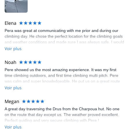
Elena
Pera was great at communicating with me prior and during our
climbing day. He chose the perfect location for the climbing goals
and weather conditions and made sure I was always safe. I would
definitely choose to climb with him again in the Swiss Alps or
Voir plus
anywhere else!
Noah
Pere showed us the most amazing experience. It was my first
time climbing outdoors, and first time climbing multi pitch. Pere
was calm and super knowledgeable. He put us on a great route
and gave us an experience that I truly will never forget. Thank
Voir plus
you Pere!
Megan
A great day traversing the Drus from the Charpoua hut. No one
on the route that day except us. The weather proved excellent.
Perfect guiding and very secure climbing with Pere !
Voir plus