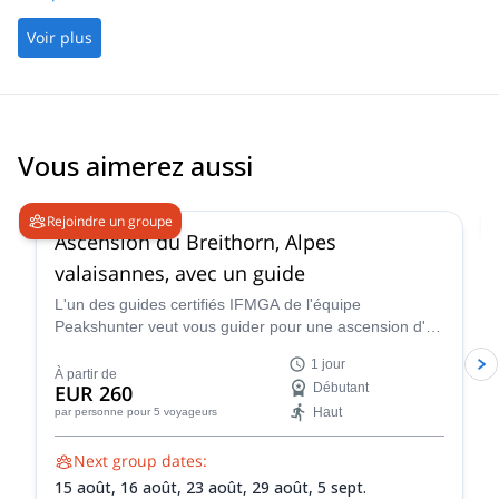
Voir plus
Vous aimerez aussi
4.7
(
33
)
Rejoindre un groupe
Ascension du Breithorn, Alpes
valaisannes, avec un guide
L'un des guides certifiés IFMGA de l'équipe
Peakshunter veut vous guider pour une ascension d'un
jour de la magnifique montagne Breithorn dans les
1 jour
Alpes Pennines de la Suisse.
À partir de
EUR 260
Débutant
Haut
par personne
pour 5 voyageurs
Next group dates:
15 août,
16 août,
23 août,
29 août,
5 sept.