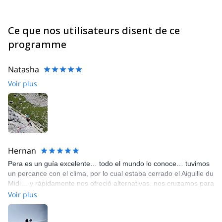
Ce que nos utilisateurs disent de ce
programme
Natasha
Voir plus
Hernan
Pera es un guía excelente… todo el mundo lo conoce… tuvimos
un percance con el clima, por lo cual estaba cerrado el Aiguille du
Midi… y rápidamente nos ofreció alternativas, nos cruzamos para
el lado italiano y subimos al Torino para realizar las caminatas
Voir plus
sobre glaciar…. Una experiencia increíble, lo recomiendo de
verdad…