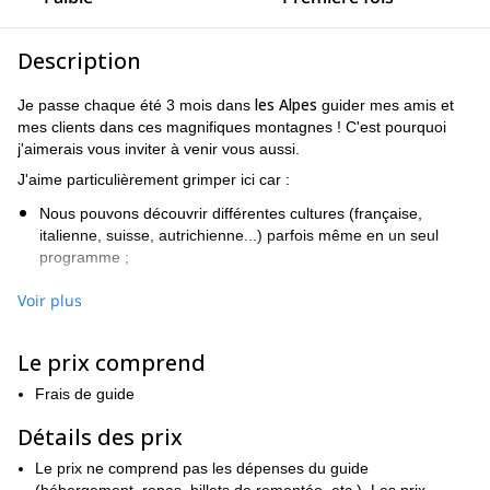
Description
les Alpes
Je passe chaque été 3 mois dans
guider mes amis et
mes clients dans ces magnifiques montagnes ! C'est pourquoi
j'aimerais vous inviter à venir vous aussi.
J'aime particulièrement grimper ici car :
Nous pouvons découvrir différentes cultures (française,
italienne, suisse, autrichienne...) parfois même en un seul
programme ;
C'est un excellent moyen d'éliminer les approches ardues
Voir plus
avec de lourds sacs à dos grâce à un accès facile aux parois ;
Les refuges de montagne sont très souvent accueillants et
Le prix comprend
confortables, notamment en Italie 😉 .
Frais de guide
Les vues sur les différents massifs (Massif du Mont Blanc,
Mont Rose, Cervin, Saas Fee...) offrent un panorama à
Détails des prix
couper le souffle ;
Le prix ne comprend pas les dépenses du guide
Il regorge d'histoires épiques sur les alpinistes célèbres qui