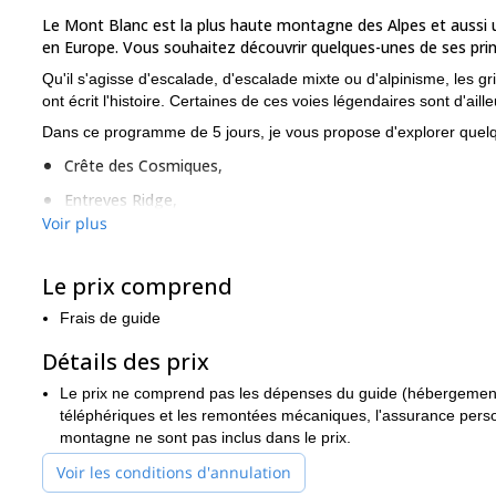
Le Mont Blanc est la plus haute montagne des Alpes et aussi 
en Europe. Vous souhaitez découvrir quelques-unes de ses prin
Qu'il s'agisse d'escalade, d'escalade mixte ou d'alpinisme, les gr
ont écrit l'histoire. Certaines de ces voies légendaires sont d'a
Dans ce programme de 5 jours, je vous propose d'explorer quelq
Crête des Cosmiques,
Entreves Ridge,
Voir plus
Traversée de Midi-Plan,
Petit Aiguille Verte,
Le prix comprend
Programme Tour Ronde,
Frais de guide
Aiguille Rouges
Aiguilles du Chamonix
Escalade dans
ou
ou 
Détails des prix
Je recommande ce programme car il vous permet de voir d'autres
amusante. De plus, il y a une variété de voies et de nombreuses p
Le prix ne comprend pas les dépenses du guide (hébergement, 
téléphériques et les remontées mécaniques, l'assurance person
Si vous le souhaitez, je peux également inclure des cours de form
montagne ne sont pas inclus dans le prix.
Vous trouverez un itinéraire provisoire sous cette description. Tout
Voir les conditions d'annulation
votre expérience.