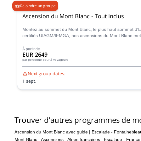
Rejoindre un groupe
Ascension du Mont Blanc - Tout Inclus
Montez au sommet du Mont Blanc, le plus haut sommet d'E
certifiés UIAGM/IFMGA, nos ascensions du Mont Blanc mette
pour créer une ascension unique et inoubliable pour vous.
À partir de
EUR 2649
par personne
pour 2 voyageurs
Next group dates:
1 sept.
Trouver d'autres programmes de m
Ascension du Mont Blanc avec guide
|
Escalade - Fontaineblea
Mont-Blanc
|
Ascensions - Alpes françaises
|
Escalade - France