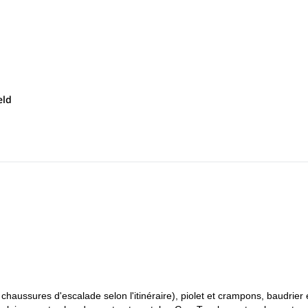
 à Servoz ou à La Joux.
er sur la Mer de Glace.
is nuit au refuge en refuge.
eld
ussures d'escalade selon l'itinéraire), piolet et crampons, baudrier 