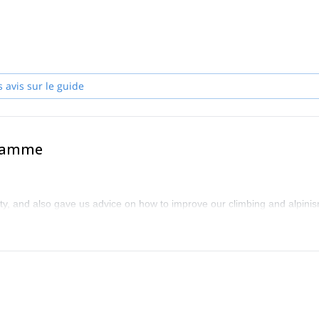
e de ce que je fais, c'est pourquoi j'ai rejoint en 2015 le programme de
guides de montagne d'Europe de l'Est) et je suis devenu un guide de
ntagne.
s avis sur le guide
gramme
y, and also gave us advice on how to improve our climbing and alpinis