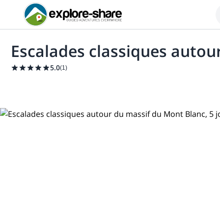
Escalades classiques autour
5.0
(
1
)