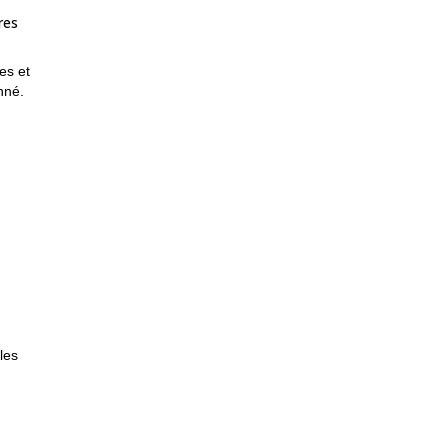
res
es et
nné.
de
les
t de