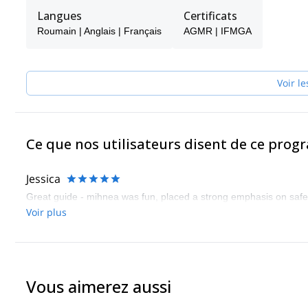
l'alpinisme authentique.
Langues
Certificats
Je crois au développement personnel et à l'amélioration constant
Roumain | Anglais | Français
AGMR | IFMGA
formation des guides de montagne de l'EEMGA (Association des 
montagne certifié IFMGA en 2018.
Je me ferai un plaisir de vous guider dans toute aventure en mo
Voir le
Ce que nos utilisateurs disent de ce pro
Jessica
Great guide - mihnea was fun, placed a strong emphasis on safet
Voir plus
Vous aimerez aussi