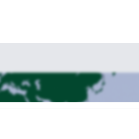
ions du Mont-Blanc ? Envoyez une demande pour ce programme et nous
Programme de 5 jours
souhaits, vous devriez consulter ce site.