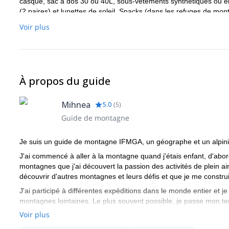
casque, sac à dos 30 ou 40L, sous-vêtements synthétiques ou en
(2 paires) et lunettes de soleil. Snacks (dans les refuges de mo
solaire et lunettes de soleil, bouteille d'eau, trousse de premie
Voir plus
les cartes de crédit).
À propos du guide
Mihnea
5.0
(
5
)
Guide de montagne
Je suis un guide de montagne IFMGA, un géographe et un alpini
J'ai commencé à aller à la montagne quand j'étais enfant, d'abo
montagnes que j'ai découvert la passion des activités de plein ai
découvrir d'autres montagnes et leurs défis et que je me construis
J'ai participé à différentes expéditions dans le monde entier et j
montagnes lointaines. Le plus souvent possible, je passe mon temp
Voir plus
Je suis devenu guide national de montagne en Roumanie en 201
mes clients dans des endroits incroyables. Je suis également bé