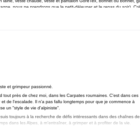
 laine, veste chaude, veste et pantalon GoreTex, bonnet ou bonnet, g
ntagne, nous ne prendrons que le petit-déjeuner et le repas du soir). C
rs secours personnelle. Argent liquide (de nombreux refuges ne prennent
ste et grimpeur passionné.
rd tout près de chez moi, dans les Carpates roumaines. C'est dans ces
r et de l'escalade. Il n'a pas fallu longtemps pour que je commence à
e un "style de vie d'alpiniste".
e suis toujours à la recherche de défis intéressants dans des chaînes de
s dans les Alpes, à m'entraîner, à grimper et à profiter de la vie.
1. Depuis, j'aime partager ma passion pour la montagne et j'aime em
névole dans des activités éducatives visant à promouvoir les valeurs d