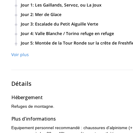
Jour 1
:
Les Gaillands, Servoz, ou La Joux
Réunion et journée de formation/préparation aux Gaillands,
Jour 2
:
Mer de Glace
Journée de préparation aux techniques de glace et de glaci
Jour 3
:
Escalade du Petit Aiguille Verte
Jour 4
:
Valle Blanche / Torino refuge en refuge
Traversée de la Valle Blanche (Midi au refuge en refuge), pu
Jour 5
:
Montée de la Tour Ronde sur la crête de Freshfi
Voir plus
Détails
Hébergement
Refuges de montagne.
Plus d'informations
Equipement personnel recommandé : chaussures d'alpinisme (+ cha