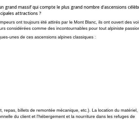
un grand massif qui compte le plus grand nombre d'ascensions célèb
cipales attractions ?
impeurs ont toujours été attirés par le Mont Blanc, ils ont ouvert des voi
illeurs considérées comme des incontournables pour tout alpiniste passio
ues-unes de ces ascensions alpines classiques :
Tacul E Face.
sur
 parties du massif du Mont Blanc tout en ayant une journée d'escala
ossibilités de se mettre au défi.
repas, billets de remontée mécanique, etc.). La location du matériel, 
nelle du client et l'hébergement et la nourriture dans les refuges de
ation pour l'escalade, les voyages sur glacier, etc.
efois, j'adapterai les activités et les lieux en fonction de vos souhaits e