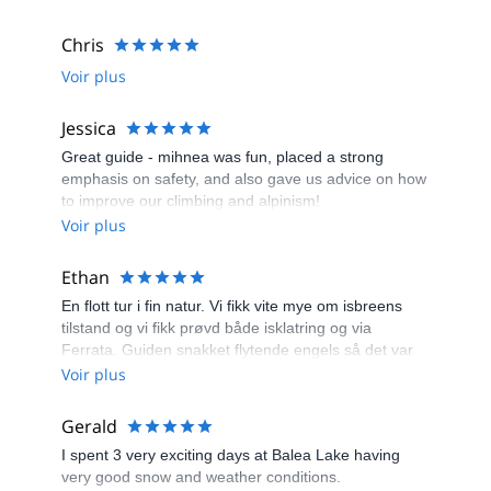
Chris
Voir plus
Jessica
Great guide - mihnea was fun, placed a strong
emphasis on safety, and also gave us advice on how
to improve our climbing and alpinism!
Voir plus
Ethan
En flott tur i fin natur. Vi fikk vite mye om isbreens
tilstand og vi fikk prøvd både isklatring og via
Ferrata. Guiden snakket flytende engels så det var
lett å kommunisere. En behagelig og artig tur med litt
Voir plus
utfordringer.
Gerald
I spent 3 very exciting days at Balea Lake having
very good snow and weather conditions.