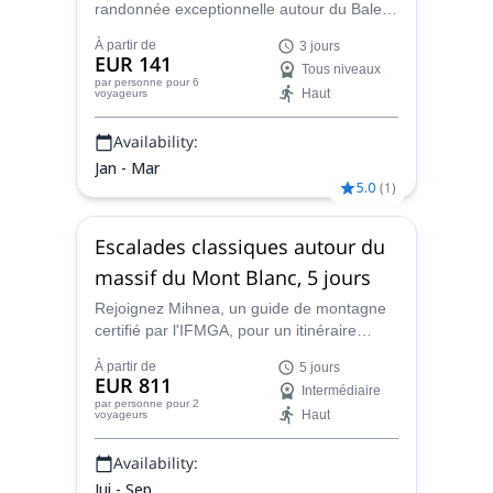
randonnée exceptionnelle autour du Balea
Leka, dans les montagnes de Fagaras en
À partir de
3 jours
Roumanie. Un programme de 3 jours avec
EUR 141
Tous niveaux
Mihnea, un guide certifié par l'IFMGA.
par personne
pour 6
Haut
voyageurs
Availability:
Jan - Mar
5.0
(
1
)
Escalades classiques autour du
massif du Mont Blanc, 5 jours
Rejoignez Mihnea, un guide de montagne
certifié par l'IFMGA, pour un itinéraire
passionnant de 5 jours qui vous fera
À partir de
5 jours
découvrir des classiques de l'escalade
EUR 811
Intermédiaire
dans le massif du Mont Blanc.
par personne
pour 2
Haut
voyageurs
Availability:
Jui - Sep