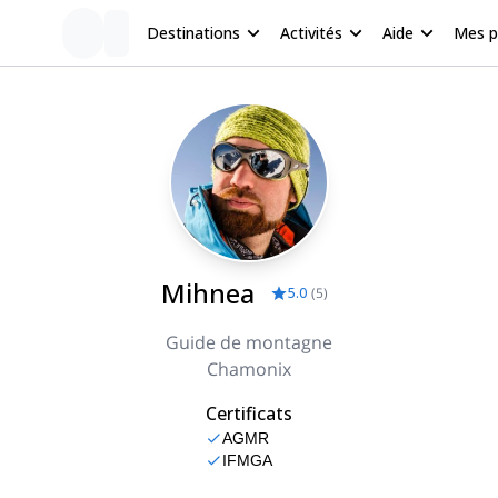
Destinations
Activités
Aide
Mes 
Mihnea
5.0
(
5
)
Guide de montagne
Chamonix
Certificats
AGMR
IFMGA