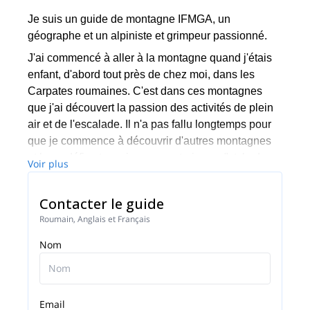
Je suis un guide de montagne IFMGA, un
géographe et un alpiniste et grimpeur passionné.
J'ai commencé à aller à la montagne quand j'étais
enfant, d'abord tout près de chez moi, dans les
Carpates roumaines. C'est dans ces montagnes
que j'ai découvert la passion des activités de plein
air et de l'escalade. Il n'a pas fallu longtemps pour
que je commence à découvrir d'autres montagnes
et leurs défis et que je me construise un "style de
Voir plus
vie d'alpiniste".
J'ai participé à différentes expéditions dans le
Contacter le guide
monde entier et je suis toujours à la recherche de
Roumain, Anglais et Français
défis intéressants dans des chaînes de montagnes
Nom
lointaines. Le plus souvent possible, je passe mon
temps dans les Alpes, à m'entraîner, à grimper et à
profiter de la vie.
Je suis devenu guide national de montagne en
Email