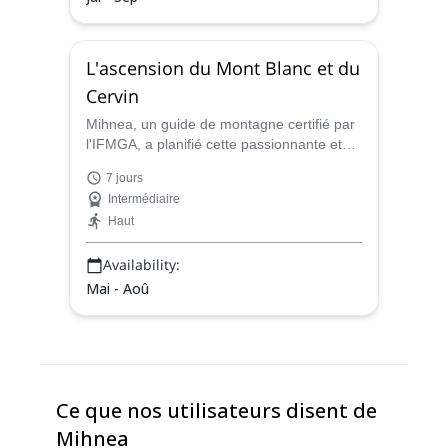
L'ascension du Mont Blanc et du
Cervin
Mihnea, un guide de montagne certifié par
l'IFMGA, a planifié cette passionnante et
exigeante ascension en 7 jours des
7 jours
mythiques Mont Blanc et Cervin.
Intermédiaire
Découvrez-le !
Haut
Availability:
Mai - Aoû
Ce que nos utilisateurs disent de
Mihnea