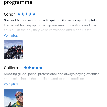
programme
Conor
Gio and Matteo were fantastic guides. Gio was super helpful in
the period leading up to the trip answering questions and giving
advice. On the day they were knowledge and made us feel
relaxed and prepared. Highly recommend!
Voir plus
Guillermo
Amazing guide, polite, professional and always paying attention
and explaining all the details related to the expedition.
Voir plus