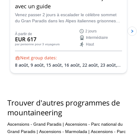
avec un guide
Venez passer 2 jours à escalader le célèbre sommet
du Gran Paradis dans les Alpes italiennes grisonnes
avec l'un des guides certifiés IFMGA de l'équipe
2 jours
Peakshunter.
À partir de
EUR 617
Intermédiaire
Haut
par personne
pour 3 voyageurs
Next group dates:
8 août,
9 août,
15 août,
16 août,
22 août,
23 août,
30 août,
31 août,
5 sept.,
6 sept.,
13 sept.,
20 sept.
Trouver d'autres programmes de
mountaineering
Ascensions - Grand Paradis
|
Ascensions - Parc national du
Grand Paradis
|
Ascensions - Marmolada
|
Ascensions - Parc