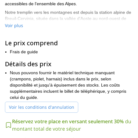
accessibles de l'ensemble des Alpes.
Notre tremplin vers les montagnes est depuis la station alpine de
Breuil-Cervinia, située dans la vallée d'Aoste au nord-ouest de
l'Italie. La ville se trouve à 2 006 mètres au-dessus du niveau de
Voir plus
la mer, au pied de l'emblématique Cervin, où d'immenses
sommets glaciaires dominent l'horizon.
Le prix comprend
Alternativement, nous pouvons commencer du côté suisse à
Zermatt. L'ascension commence généralement de la zone Klein
Frais de guide
Matterhorn / Plateau Rosa, en utilisant le système de remontées
Détails des prix
mécaniques reliant Cervinia et Zermatt (sous réserve des
horaires et des conditions de fonctionnement des remontées).
Nous pouvons fournir le matériel technique manquant
Grâce à cette remontée, l'ascension implique seulement environ
(crampons, piolet, harnais) inclus dans le prix, selon
300 mètres de dénivelé, faisant du Breithorn l'un des sommets de
disponibilité et jusqu'à épuisement des stocks. Les coûts
4 000 mètres les plus adaptés aux débutants dans les Alpes.
supplémentaires incluent le billet de téléphérique, y compris
Nous traverserons ensuite le glacier du Plateau Rosa en nous
celui du guide.
dirigeant vers le sommet. Une épaisse couche de neige recouvre
Voir les conditions d'annulation
les pentes alpines accidentées à mesure que nous montons de
plus en plus haut, l'ascension du Plateau Rosa au sommet
Réservez votre place en versant seulement 30%
du
prenant environ 3 heures.
montant total de votre séjour
Le sommet de la montagne est accompagné d'une collection de
sommets plus petits, comprenant le Breithorn Central (4 159