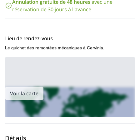
Annulation gratuite de 48 heures
avec une
mètres), le Breithorn Oriental (4 139 mètres), le Gendarm (4 106
réservation de 30 jours à l'avance
mètres) et la Roccia Nera (4 075 mètres).
La première ascension enregistrée du Breithorn remonte à 1813.
Contactez-nous maintenant pour réserver votre place pour une
journée d'alpinisme jusqu'au sommet du Breithorn depuis
Lieu de rendez-vous
Cervinia.
Le guichet des remontées mécaniques à Cervinia.
Voir la carte
Détails