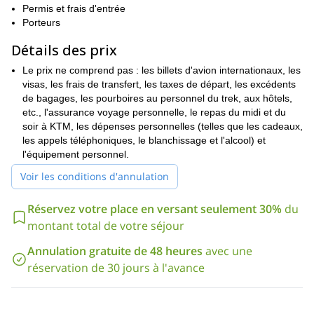
13e jour.
Permis et frais d'entrée
Après cela, nous devons retourner à Pangboche afin de nous
Porteurs
L'ascension vers notre grand objectif
rendre à l'Ama Dablam.
Détails des prix
commence le 16e jour.
. Une fois que nous l'aurons fait, nous
redescendrons en trekking jusqu'à Lukla et prendrons ensuite
Le prix ne comprend pas : les billets d'avion internationaux, les
l'avion pour Katmandou, où nous arriverons le 28e jour. Bien sûr,
visas, les frais de transfert, les taxes de départ, les excédents
un exemple d'itinéraire
c'est
et peut changer en fonction de la
de bagages, les pourboires au personnel du trek, aux hôtels,
météo et des conditions du groupe.
etc., l'assurance voyage personnelle, le repas du midi et du
En ce qui concerne les exigences physiques et techniques,
soir à KTM, les dépenses personnelles (telles que les cadeaux,
L'Ama Dablam est une ascension sérieuse
gardez à l'esprit que
les appels téléphoniques, le blanchissage et l'alcool) et
.
Vous devez avoir une connaissance approfondie de l'utilisation
l'équipement personnel.
des cordes et des équipements techniques.
Voir les conditions d'annulation
Et si vous n'avez pas beaucoup d'expérience en matière
d'escalade, je vous recommande vivement de vous joindre à moi
Réservez votre place en versant seulement 30%
du
Programme de randonnée guidée au camp
avant de faire cela.
montant total de votre séjour
de base de l'Everest
. C'est une bonne option pour pré-acclimater
votre corps et revoir certaines compétences nécessaires pour
Annulation gratuite de 48 heures
avec une
l'ascension.
réservation de 30 jours à l'avance
N'hésitez pas à me contacter si vous avez la moindre question.
Je serai très heureux de vous guider jusqu'au sommet de l'Ama
Dablam. En tant que guide de montagne local de l'IFMGA, je