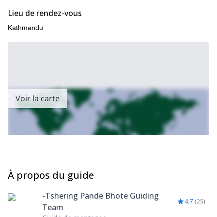
peux vous garantir l'expérience la plus sûre !
Lieu de rendez-vous
Photos gracieusement offertes par Thsering et Sonam Bhote.
Kathmandu
Voir la carte
À propos du guide
-Tshering Pande Bhote Guiding
4.7
(
25
)
Team