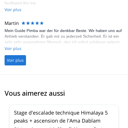
facilitated this trip.
Voir plus
Martin
Mein Guide Pimba war der für denkbar Beste. Wir haben uns auf
Anhieb verstanden. Er gab mir zu jederzeit Sicherheit. Er ist ein
sehr sehr angenehmer Mensch, den ich sofort schätzen gelernt
habe. Ich würde mich ihm bis ans Ende der Welt gehen. Mein
Voir plus
Voir plus
Vous aimerez aussi
4.8
(
12
)
Stage d'escalade technique Himalaya 5
peaks + ascension de l'Ama Dablam