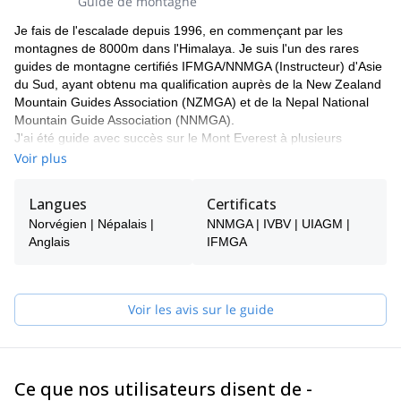
Guide de montagne
Je fais de l'escalade depuis 1996, en commençant par les
montagnes de 8000m dans l'Himalaya. Je suis l'un des rares
guides de montagne certifiés IFMGA/NNMGA (Instructeur) d'Asie
du Sud, ayant obtenu ma qualification auprès de la New Zealand
Mountain Guides Association (NZMGA) et de la Nepal National
Mountain Guide Association (NNMGA).
J'ai été guide avec succès sur le Mont Everest à plusieurs
reprises, ainsi que sur d'autres sommets de 8000 m tels que le
Voir plus
Mont Cho-oyu (8 201 m) (3 fois), le Sisha Pangma (8 013 m), le
Mont Manaslu (8 163 m), le Mont Dhaulagiri (8 167 m), le Mont
Langues
Certificats
Makalu (8 463 m), le Mont Lhotse (8 515 m) et bien d'autres
Norvégien | Népalais |
NNMGA | IVBV | UIAGM |
encore.
Anglais
IFMGA
J'ai également une solide expérience de l'escalade internationale
et une connaissance approfondie de la logistique, de la
planification et de la dynamique de groupe qui sont également
très importantes pour mener à bien des aventures dans
Voir les avis sur le guide
l'Himalaya et dans le monde entier. J'ai été guide en Nouvelle-
Zélande, en Norvège, en France, en Écosse, en Thaïlande, au
Bhoutan, au Pakistan, en Inde et au Tibet.
Je suis également un expert en sauvetage et un formateur
Ce que nos utilisateurs disent de -
technique pour la formation des guides de montagne.