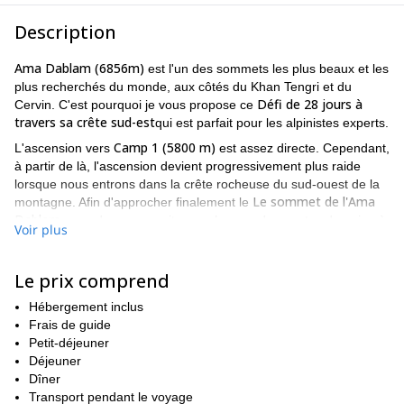
Description
Ama Dablam (6856m)
est l'un des sommets les plus beaux et les
plus recherchés du monde, aux côtés du Khan Tengri et du
Défi de 28 jours à
Cervin. C'est pourquoi je vous propose ce
travers sa crête sud-est
qui est parfait pour les alpinistes experts.
Camp 1 (5800 m)
L'ascension vers
est assez directe. Cependant,
à partir de là, l'ascension devient progressivement plus raide
lorsque nous entrons dans la crête rocheuse du sud-ouest de la
Le sommet de l'Ama
montagne. Afin d'approcher finalement le
Dablam
nous devons ensuite marcher sur des pentes de neige à
Voir plus
45 degrés.
En ce qui concerne l'itinéraire, cette expédition dure 28 jours et
Le prix comprend
comprend également l'ascension du pic Lobuche.
. Nous nous
retrouverons à Katmandou où nous préparerons notre
Hébergement inclus
Lukla
équipement et nous nous envolerons pour
. Ici commence
Frais de guide
le processus d'acclimatation avec quelques treks à Lobuche à
Petit-déjeuner
travers Namche Bazar et aussi à Pangboche, Kalapattar et
Déjeuner
Dingboche. Le 12e jour, nous serons dans un camp d'altitude
Dîner
près du pic de Lobuche pour pouvoir atteindre son sommet le
Transport pendant le voyage