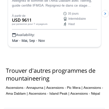
Atteignez le sommet de l'Ama Dablam avec Tsering,
guide certifié IFMGA. Rejoignez-le dans ce stage
d'escalade technique à travers 5 sommets de
35 jours
l'Himalaya, plus l'ascension de l'Ama Dablam.
À partir de
USD 9611
Intermédiaire
Haut
par personne
pour 7 voyageurs
Availability:
Mar - Mai, Sep - Nov
Trouver d'autres programmes de
mountaineering
Ascensions - Annapurna
|
Ascensions - Pic Mera
|
Ascensions -
Ama Dablam
|
Ascensions - Island Peak
|
Ascensions - Népal