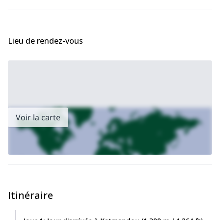
première partie de l'expédition sur l'arête nord de l'Everest.
Vous trouverez le programme complet sous cette description.
Toutefois, je peux l'adapter en fonction de votre temps et de vos
souhaits.
Lieu de rendez-vous
Il s'agit d'une excellente occasion d'explorer la beauté du Tibet et
de profiter de vues imprenables sur les plus hautes montagnes
du monde (Everest, Lhotse, Makalu).
Nous grimperons avec des Sherpas, qui sont des experts dans
l'ascension de sommets de 8000 m dans l'Himalaya. Et aussi être
suivis par des caravanes des fameux Yaks.
En outre, vous pourrez visiter d'anciennes villes traditionnelles du
Voir la carte
Tibet et passer une nuit dans la ville agricole la plus haute du
monde : Tingri, à 4390 m.
N'hésitez pas à me contacter si vous souhaitez faire partie de
cette expédition inoubliable dans l'Himalaya ! Je serai heureux
de discuter avec vous de tous les détails (programme,
logistique, préparation, équipement).
Itinéraire