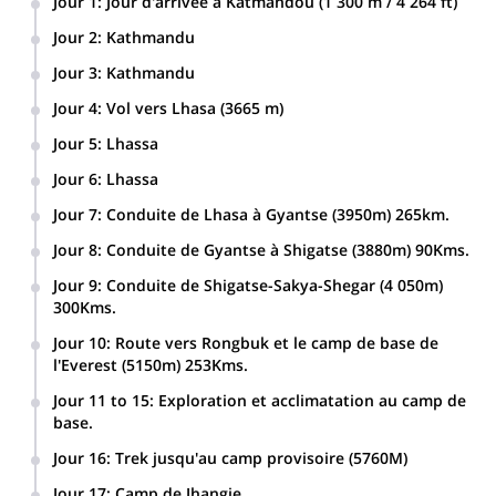
Jour 1
:
Jour d'arrivée à Katmandou (1 300 m / 4 264 ft)
Jour 2
:
Kathmandu
Préparation finale de l'expédition.
Jour 3
:
Kathmandu
Journée complète de visite de la ville de Katmandou et de
Jour 4
:
Vol vers Lhasa (3665 m)
ses environs.
Jour 5
:
Lhassa
Visite de Lhasa avec un guide tibétain.
Jour 6
:
Lhassa
2ème jour : visite de Lhassa avec un guide tibétain.
Jour 7
:
Conduite de Lhasa à Gyantse (3950m) 265km.
Jour 8
:
Conduite de Gyantse à Shigatse (3880m) 90Kms.
Jour 9
:
Conduite de Shigatse-Sakya-Shegar (4 050m)
300Kms.
Jour 10
:
Route vers Rongbuk et le camp de base de
l'Everest (5150m) 253Kms.
Jour 11 to 15
:
Exploration et acclimatation au camp de
base.
Jour 16
:
Trek jusqu'au camp provisoire (5760M)
Jour 17
:
Camp de Jhangje