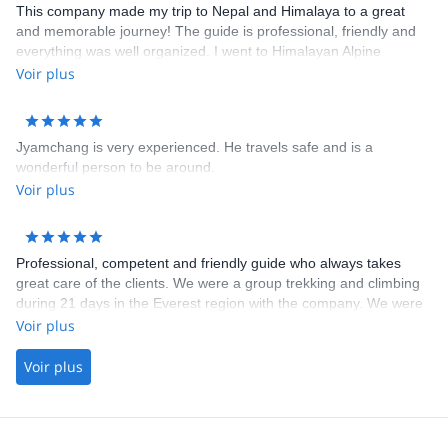
This company made my trip to Nepal and Himalaya to a great
and memorable journey! The guide is professional, friendly and
everything was well organized. I went to Himalayan Alpine
Mountaineering course who is a great way to experience both
Voir plus
trekking and climbing in Himalaya.
Jyamchang is very experienced. He travels safe and is a
wonderful person to be around.
Voir plus
Professional, competent and friendly guide who always takes
great care of the clients. We were a group trekking and climbing
during 21 days in the Everest region with the company. We were
a group of friends who all knew the guide on beforehand, and
Voir plus
knew how good he is at his work. We were very pleased with the
experience we had. I can recommend the company for everyone
Voir plus
who wants a great experience in the Himalayas.