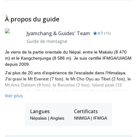
À propos du guide
Jyamchang & Guides' Team
4.7
(
15
)
Guide de montagne
Je viens de la partie orientale du Népal, entre le Makalu (8 470
m) et le Kangchenjunga (8 586 m). Je suis certifié IFMGA/UIAGM
depuis 2009.
J'ai plus de 20 ans d'expérience de l'escalade dans l'Himalaya.
J'ai gravi le Mt Everest (7 fois), le Mt Cho Oyu au Tibet (2 fois), le
Mt Ama Dablam (8 fois), le Baruntse (2 fois), Island peak (15
fois), Lobuche (10 fois), Pokhalde (10 fois), Mera peak (10 fois),
Voir plus
Mehera peak (5 fois), Chulu far east (3 fois), Mt Shishapangma
jusqu'au camp 3, Manaslu jusqu'à 7200m, et Chulu West, Lhakpa
ri et d'autres encore quelques fois.
Langues
Certificats
J'ai également une grande expérience de l'escalade en Europe :
Népalais | Anglais
NNMGA | IFMGA
France, Italie, Royaume-Uni et Norvège (où je travaille pendant
trois mois durant l'été en tant que guide de glacier).
Je suis également coordinateur technique du sauvetage en