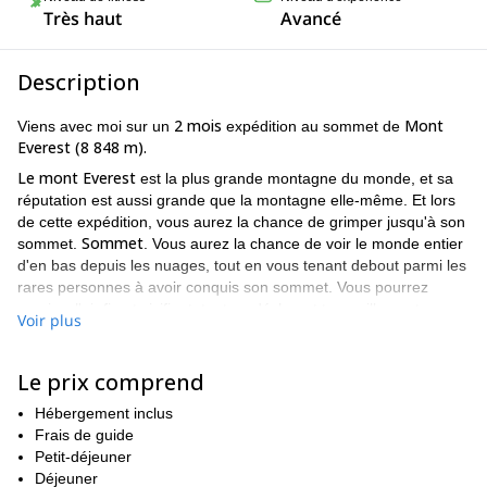
Très haut
Avancé
Description
2 mois
Mont
Viens avec moi sur un
expédition au sommet de
Everest (8 848 m).
Le mont Everest
est la plus grande montagne du monde, et sa
réputation est aussi grande que la montagne elle-même. Et lors
de cette expédition, vous aurez la chance de grimper jusqu'à son
Sommet
sommet.
. Vous aurez la chance de voir le monde entier
d'en bas depuis les nuages, tout en vous tenant debout parmi les
rares personnes à avoir conquis son sommet. Vous pourrez
respirer l'air fin et vivifiant, tout en déclarant tranquillement, ou
Voir plus
bruyamment, que vous avez réussi.
Côté nord
Nous allons monter à partir du
de la montagne. Ainsi,
Le prix comprend
Lhassa
Tibet
vous pourrez explorer la ville magique de
sur
. Tout
Kathmandu
comme
où vous avez pu explorer la ville, vous aurez
Hébergement inclus
Lhassa
la même opportunité en
. Cependant, vous serez aidé par
Frais de guide
Guide tibétain
un local
. Vous aurez ainsi l'occasion d'en
Petit-déjeuner
Tibétain
apprendre davantage sur la ville, et sur l'environnement.
Déjeuner