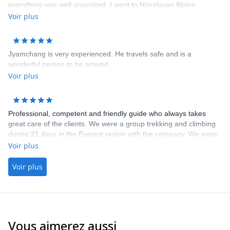
everything was well organized. I went to Himalayan Alpine
Mountaineering course who is a great way to experience both
Voir plus
trekking and climbing in Himalaya.
Jyamchang is very experienced. He travels safe and is a
wonderful person to be around.
Voir plus
Professional, competent and friendly guide who always takes
great care of the clients. We were a group trekking and climbing
during 21 days in the Everest region with the company. We were
a group of friends who all knew the guide on beforehand, and
Voir plus
knew how good he is at his work. We were very pleased with the
experience we had. I can recommend the company for everyone
Voir plus
who wants a great experience in the Himalayas.
Vous aimerez aussi