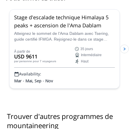
4.8
(
12
)
Stage d'escalade technique Himalaya 5
peaks + ascension de l'Ama Dablam
Atteignez le sommet de l'Ama Dablam avec Tsering,
guide certifié IFMGA. Rejoignez-le dans ce stage
d'escalade technique à travers 5 sommets de
35 jours
l'Himalaya, plus l'ascension de l'Ama Dablam.
À partir de
USD 9611
Intermédiaire
Haut
par personne
pour 7 voyageurs
Availability:
Mar - Mai, Sep - Nov
Trouver d'autres programmes de
mountaineering