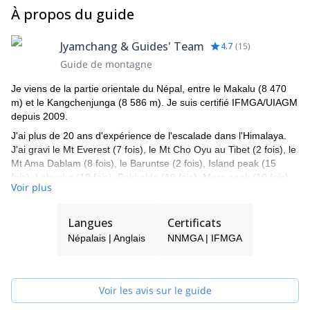
À propos du guide
Jyamchang & Guides' Team
4.7
(
15
)
Guide de montagne
Je viens de la partie orientale du Népal, entre le Makalu (8 470
m) et le Kangchenjunga (8 586 m). Je suis certifié IFMGA/UIAGM
depuis 2009.
J'ai plus de 20 ans d'expérience de l'escalade dans l'Himalaya.
J'ai gravi le Mt Everest (7 fois), le Mt Cho Oyu au Tibet (2 fois), le
Mt Ama Dablam (8 fois), le Baruntse (2 fois), Island peak (15
fois), Lobuche (10 fois), Pokhalde (10 fois), Mera peak (10 fois),
Voir plus
Mehera peak (5 fois), Chulu far east (3 fois), Mt Shishapangma
jusqu'au camp 3, Manaslu jusqu'à 7200m, et Chulu West, Lhakpa
ri et d'autres encore quelques fois.
Langues
Certificats
J'ai également une grande expérience de l'escalade en Europe :
Népalais | Anglais
NNMGA | IFMGA
France, Italie, Royaume-Uni et Norvège (où je travaille pendant
trois mois durant l'été en tant que guide de glacier).
Je suis également coordinateur technique du sauvetage en
Voir les avis sur le guide
montagne pour les 8000.