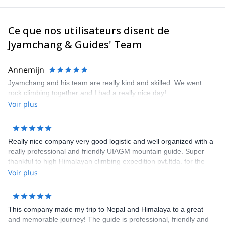
Je me ferai un plaisir de vous guider tout au long de votre
voyage, que ce soit pour un trekking, une ascension de sommet
ou toute autre expédition d'alpinisme. N'hésitez pas à me
Ce que nos utilisateurs disent de
contacter pour discuter du but de votre programme.
Jyamchang & Guides' Team
Annemijn
Jyamchang and his team are really kind and skilled. We went
rock climbing together and I had a really nice day!
Voir plus
Really nice company very good logistic and well organized with a
really professional and friendly UIAGM mountain guide. Super
thankful to high Himalayan climbing expedition pvt.ltda. for the
first successfully alpine climb expedition to Ama Dablam in this
Voir plus
autumn 2018, cheers mate!
This company made my trip to Nepal and Himalaya to a great
and memorable journey! The guide is professional, friendly and