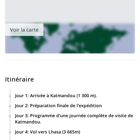
J'attendrai votre message.
Le mont Everest
Côté sud
Et si vous voulez grimper
de la
en
Népal
Cette expédition.
Je peux vous guider avec...
Voir la carte
&nbsp ;
Itinéraire
Jour 1
:
Arrivée à Katmandou (1 300 m).
Jour 2
:
Préparation finale de l'expédition
Jour 3
:
Programme d'une journée complète de visite de
Katmandou.
Jour 4
:
Vol vers Lhasa (3 665m)