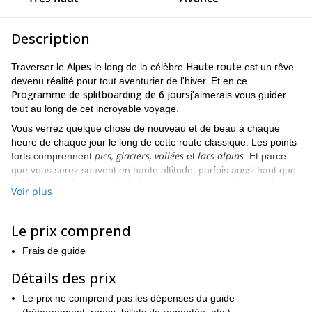
Description
Alpes
Haute route
Traverser le
le long de la célèbre
est un rêve
devenu réalité pour tout aventurier de l'hiver. Et en ce
Programme de splitboarding de 6 jours
j'aimerais vous guider
tout au long de cet incroyable voyage.
Vous verrez quelque chose de nouveau et de beau à chaque
heure de chaque jour le long de cette route classique. Les points
pics, glaciers, vallées
lacs alpins
forts comprennent
et
. Et parce
que vous serez souvent en haute altitude, parfois aussi haut que
2 900 mètres
l'immensité d'où vous pourrez regarder semblera
Voir plus
presque magique.
Ville de ski française de
En commençant par le populaire
Le prix comprend
Chamonix,
Zermatt
Suisse
nous ferons notre chemin jusqu'à
en
.
Les Alpes
Vous aurez l'occasion de voir de nombreux
les
Frais de guide
Mont Blanc (4 810
montagnes les plus célèbres en chemin, de
m)
Cervin (4 478 m)
à la
.
Détails des prix
Haute route
Depuis le
offre une telle récompense en termes de
Le prix ne comprend pas les dépenses du guide
ce que vous verrez, le coût physique est tout aussi important. Ce