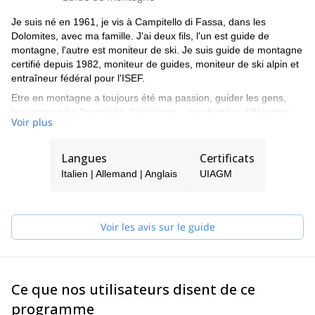
Je suis né en 1961, je vis à Campitello di Fassa, dans les
Dolomites, avec ma famille. J'ai deux fils, l'un est guide de
montagne, l'autre est moniteur de ski. Je suis guide de montagne
certifié depuis 1982, moniteur de guides, moniteur de ski alpin et
entraîneur fédéral pour l'ISEF.
Etre en montagne a toujours été ma passion, guider les gens,
leur apprendre l'escalade, l'alpinisme... pendant les différentes
Voir plus
saisons de l'année. J'aime beaucoup dessiner de belles courbes
dans la poudreuse fraîche et découvrir le charme des cascades
gelées.
Langues
Certificats
Mon curriculum et mon alpinisme professionnel sont faits de
Italien | Allemand | Anglais
UIAGM
nombreuses ascensions et de quelques ouvertures de voies dans
les Dolomites et les Alpes. J'ai grimpé dans la vallée de Yosemite
(Californie), au Ben Nevis (Ecosse) et en Norvège, Grèce,
Voir les avis sur le guide
Espagne et Sardaigne. J'ai aussi fait plusieurs ascensions en
haute altitude comme le Mt Denali (Alaska), Ama Dablam
(6828m), Cho Oyu (8201m), Manaslu (8163m), Shivling en Inde
(6545m), Cotopaxi et Chimborazo en Equateur (5897m et
Ce que nos utilisateurs disent de ce
6310m), Patagonie (Argentine).
programme
N'hésitez pas à me contacter si vous venez dans les Dolomites