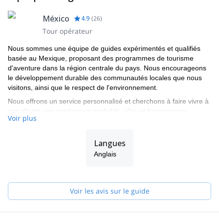
México
4.9
(
26
)
Tour opérateur
Nous sommes une équipe de guides expérimentés et qualifiés
basée au Mexique, proposant des programmes de tourisme
d'aventure dans la région centrale du pays. Nous encourageons
le développement durable des communautés locales que nous
visitons, ainsi que le respect de l'environnement.
Nous offrons un service personnalisé et cherchons à faire vivre à
nos clients une expérience agréable, sûre et harmonieuse.
Voir plus
Contactez nous et nous vous emmènerons dans une aventure
inoubliable !
Langues
Anglais
Voir les avis sur le guide