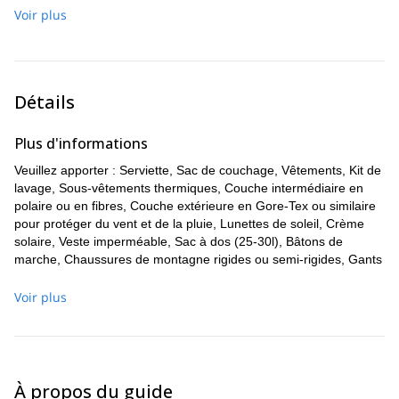
Repas : Petit-déjeuner et repas du midi
Repas : Petit-déjeuner, repas du midi et repas du soir en
Voir plus
montagne.
Détails
Plus d'informations
Veuillez apporter : Serviette, Sac de couchage, Vêtements, Kit de
lavage, Sous-vêtements thermiques, Couche intermédiaire en
polaire ou en fibres, Couche extérieure en Gore-Tex ou similaire
pour protéger du vent et de la pluie, Lunettes de soleil, Crème
solaire, Veste imperméable, Sac à dos (25-30l), Bâtons de
marche, Chaussures de montagne rigides ou semi-rigides, Gants
de haute montagne, Tapis isolant pour le sol.
Voir plus
À propos du guide