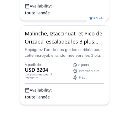
Availability:
toute l'année
4.5
(
4
)
Malinche, Iztaccihuatl et Pico de
Orizaba, escaladez les 3 plus
hauts sommets du Mexique, 8
Rejoignez l'un de nos guides certifiés pour
cette incroyable randonnée vers les 3 plus
jours
hauts sommets de Malinche, Iztaccihuatl et
À partir de
8 jours
Pico de Orizaba au Mexique. Explorez les
USD 3204
Intermédiaire
villes historiques de Cholula et Huamantla
par personne
pour 4
Haut
voyageurs
et admirez les spectaculaires pyramides de
Teotihuacan au cours de ce programme de
Availability:
8 jours.
toute l'année