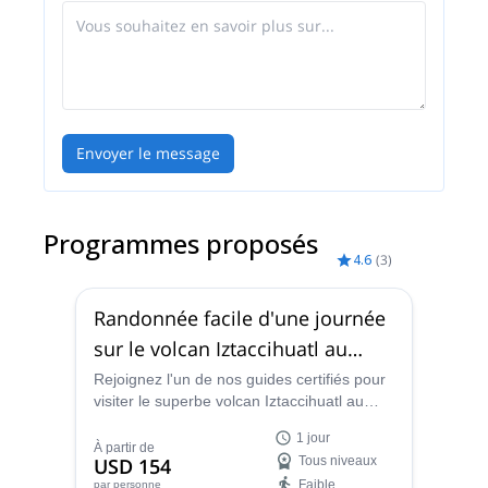
Envoyer le message
Programmes proposés
4.6
(
3
)
Randonnée facile d'une journée
sur le volcan Iztaccihuatl au
Mexique (Parc national Izta-
Rejoignez l'un de nos guides certifiés pour
visiter le superbe volcan Iztaccihuatl au
Popo Zoquiapan)
Mexique. Découvrez un site à couper le
1 jour
souffle et laissez-vous séduire par les vues
À partir de
USD 154
Tous niveaux
époustouflantes !
Faible
par personne