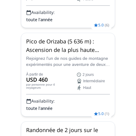
Availability:
toute l'année
5.0
(
6
)
Pico de Orizaba (5 636 m) :
Ascension de la plus haute
montagne du Mexique, 2 jours
Rejoignez l'un de nos guides de montagne
expérimentés pour une aventure de deux
avec acclimatation.
jours d'escalade au sommet du Pico de
À partir de
2 jours
Orizaba, au Mexique, qui comprend un
USD 460
Intermédiaire
temps suffisant pour l'acclimatation.
par personne
pour 4
Haut
voyageurs
Availability:
toute l'année
5.0
(
1
)
Randonnée de 2 jours sur le