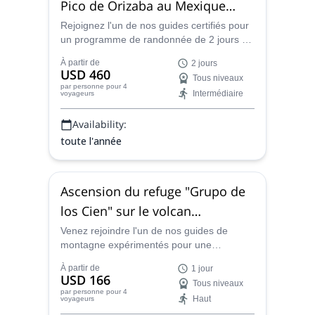
Pico de Orizaba au Mexique
avec nuit dans un refuge de
Rejoignez l'un de nos guides certifiés pour
un programme de randonnée de 2 jours au
montagne
Pico de Orizaba et découvrez les sites les
À partir de
2 jours
plus étonnants du plus haut volcan du
USD 460
Tous niveaux
Mexique !
par personne
pour 4
Intermédiaire
voyageurs
Availability:
toute l'année
Ascension du refuge "Grupo de
los Cien" sur le volcan
Iztaccihuatl dans le parc
Venez rejoindre l'un de nos guides de
montagne expérimentés pour une
national Izta-Popo Zoquiapan au
incroyable journée d'ascension du refuge
Mexique.
À partir de
1 jour
Grupo de los Cien sur le magnifique volcan
USD 166
Tous niveaux
Iztaccihuatl à Meixco.
par personne
pour 4
Haut
voyageurs