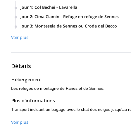
Jour 1
:
Col Bechei - Lavarella
Tout d'abord, nous visiterons le Col Bechei. Ensuite, nous n
Jour 2
:
Cima Ciamin - Refuge en refuge de Sennes
Enfin, nous arriverons à Lavarella.
Nous commencerons par l'ascension de la Cima Ciamin. En
Jour 3
:
Montesela de Sennes ou Croda del Becco
Nous explorerons Montesela de Sennes ou Croda del Becco. 
Voir plus
Détails
Hébergement
Les refuges de montagne de Fanes et de Sennes.
Plus d'informations
Transport incluant un bagage avec le chat des neiges jusqu'au refu
Voir plus