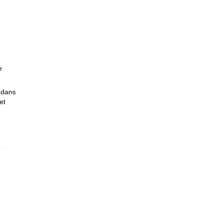
e
, dans
et
rés
efois,
ience