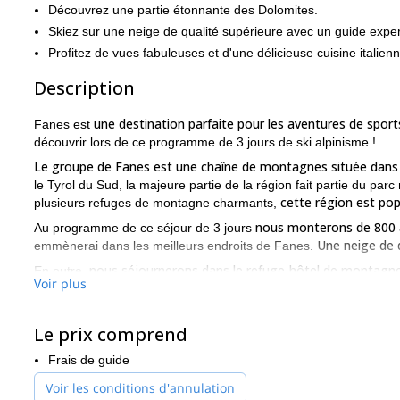
Découvrez une partie étonnante des Dolomites.
Skiez sur une neige de qualité supérieure avec un guide exper
Profitez de vues fabuleuses et d'une délicieuse cuisine italienn
Description
une destination parfaite pour les aventures de sports
Fanes est
découvrir lors de ce programme de 3 jours de ski alpinisme !
Le groupe de Fanes est une chaîne de montagnes située dans 
le Tyrol du Sud, la majeure partie de la région fait partie du pa
cette région est pop
plusieurs refuges de montagne charmants,
nous monterons de 800 à
Au programme de ce séjour de 3 jours
Une neige de q
emmènerai dans les meilleurs endroits de Fanes.
nous séjournerons dans le refuge-hôtel de montagne
En outre,
Voir plus
des paysages à couper le souffle et servir une délicieuse cuis
de
skieurs-alpin
Ce programme convient aux personnes suivantes
Le prix comprend
si vous êtes un skieur expert, je veillerai à trouver des endroits d
Alors, si vous êtes partant pour ce programme de ski alpinisme
Frais de guide
hivernale unique dans les Dolomites !
Voir les conditions d'annulation
Ski freeride 
Vous pouvez également jeter un coup d'œil à mon