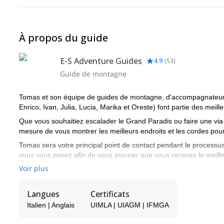
À propos du guide
E-S Adventure Guides
4.9
(
53
)
Guide de montagne
Tomas et son équipe de guides de montagne, d'accompagnateurs 
Enrico, Ivan, Julia, Lucia, Marika et Oreste) font partie des meille
Que vous souhaitiez escalader le Grand Paradis ou faire une via 
mesure de vous montrer les meilleurs endroits et les cordes pour
Tomas sera votre principal point de contact pendant le processus
vous vous posez afin de vous assurer que vous recevez le meille
Voir plus
Choisissez l'un des programmes proposés par E-S Adventure Guid
montagne !
Langues
Certificats
Italien | Anglais
UIMLA | UIAGM | IFMGA