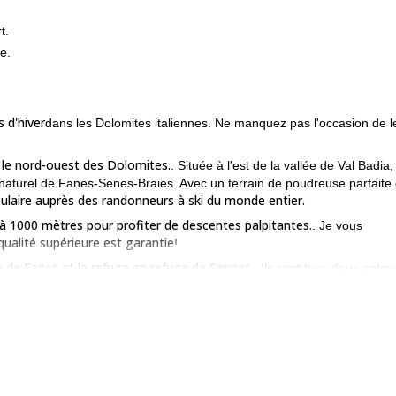
t.
e.
 d'hiver
dans les Dolomites italiennes. Ne manquez pas l'occasion de l
le nord-ouest des Dolomites.
. Située à l'est de la vallée de Val Badia
rc naturel de Fanes-Senes-Braies. Avec un terrain de poudreuse parfaite 
ulaire auprès des randonneurs à ski du monde entier.
 1000 mètres pour profiter de descentes palpitantes.
. Je vous
ualité supérieure est garantie
!
 de Fanes et le refuge en refuge de Sennes.
. Ils sont tous deux entou
ine italienne locale
. Vous allez les adorer !
istes de niveau intermédiaire avec une bonne condition physique
. Tout
ifficiles pour que vous puissiez vous tester.
 à Fanes, contactez-moi. Je suis sûr que nous allons vivre une expér
à Marmolada
!