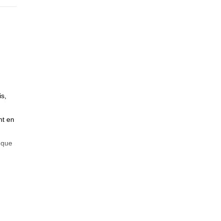
s,
nt en
 que