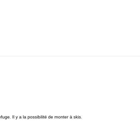
ous dirigerons vers Sasso Delle Dieci, Sass de la Crus et Monte Castell
suite, nous nous rendrons au refuge en refuge de Sennes.
Enfin, nous retournerons dans la vallée.
ge. Il y a la possibilité de monter à skis.