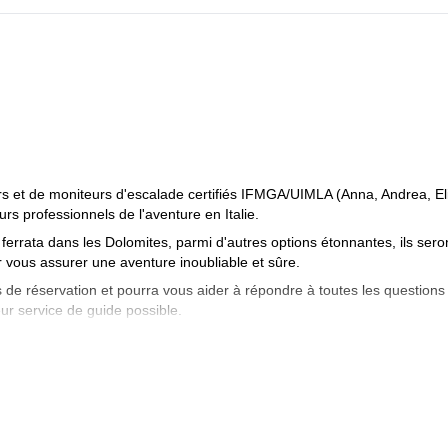
et de moniteurs d'escalade certifiés IFMGA/UIMLA (Anna, Andrea, Eli
urs professionnels de l'aventure en Italie.
ferrata dans les Dolomites, parmi d'autres options étonnantes, ils sero
 vous assurer une aventure inoubliable et sûre.
 de réservation et pourra vous aider à répondre à toutes les questions
ur service de guide possible.
es Italy et commencez à planifier une expérience inoubliable en