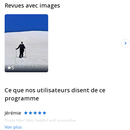
Revues avec images
Je vis entre ma ville natale Litochoro, le village au pied du Mont
Olympe en Grèce, et Chamonix en France.
Vous pouvez me trouver en train de faire du guidage entre le
Mont Olympe et Chamonix Mont-Blanc, du ski de randonnée sur
la Haute Route dans les Alpes, au sommet du Mont Elbrus dans
le Caucase ou de la voile et de l'escalade sur les îles grecques.
J'aime travailler avec des groupes dans de nouvelles destinations
et faire de belles photos en chemin.
5
Ce que nos utilisateurs disent de ce
programme
Jérémie
Great hike! Very helpful and supportive
Voir plus