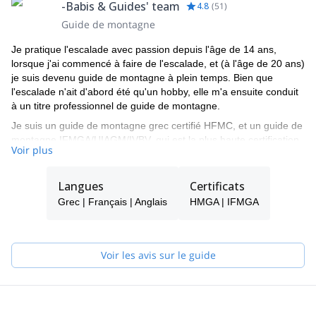
-Babis & Guides' team
4.8
(
51
)
Guide de montagne
Je pratique l'escalade avec passion depuis l'âge de 14 ans,
lorsque j'ai commencé à faire de l'escalade, et (à l'âge de 20 ans)
je suis devenu guide de montagne à plein temps. Bien que
l'escalade n'ait d'abord été qu'un hobby, elle m'a ensuite conduit
à un titre professionnel de guide de montagne.
Je suis un guide de montagne grec certifié HFMC, et un guide de
montagne IFMGA/UIAGM/IVBV, qui est la plus haute certification
Voir plus
de guide de montagne reconnue internationalement. Je suis
également membre du conseil d'administration de l'Association
hellénique des guides de montagne et membre de l'Association
Langues
Certificats
des guides d'Autriche (section Vorarlberg).
Grec | Français | Anglais
HMGA | IFMGA
Au cours des 20 dernières années, j'ai réalisé de nombreuses
expéditions dans le monde entier, de Denali en Alaska à
Damavand en Iran, en escalade ou avec guide et en skitouring.
Voir les avis sur le guide
J'aime aussi bien la montagne que la mer. Je suis un passionné
de voile et de ski, et j'organise également des programmes
d'escalade et de voile dans la mer Égée.
Aujourd'hui, j'étudie le marketing et la gestion à l'université EAP.