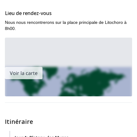
deuxième plus haut sommet (à Skolio – 2 911 m), vous aurez des
panoramas incroyables de Kakoskala et Skala.
Lieu de rendez-vous
C'est une randonnée soutenue, donc vous devriez être en bonne
Nous nous rencontrerons sur la place principale de Litochoro à
forme pour suivre ce programme. Il y a quelques moments
8h00.
difficiles qui nécessitent de la grimpe, et toute expérience de
randonnée serait un atout.
Réservez mon programme et rejoignez les rangs des
randonneurs remarquables et fiers qui ont bravé les hauteurs
du Mont Olympe !
Voir la carte
Itinéraire