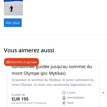
Voir plus
Vous aimerez aussi
4.9
(
52
)
Rejoindre un groupe
Randonnée guidée jusqu’au sommet du
mont Olympe (pic Mytikas)
Gravissez le sommet du Mytikas, le point culminant du
mont Olympe, et vivez une randonnée légendaire en
Grèce qui vous reliera à ses montagnes et à sa
2 jours
mythologie !
À partir de
EUR 195
Intermédiaire
Haut
par personne
pour 8 voyageurs