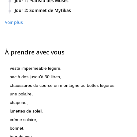
Jour 1
:
Plateau des Muses
5 à 6 heures de randonnée.
Jour 2
:
Sommet de Mytikas
6 heures de randonnée.
Voir plus
À prendre avec vous
veste imperméable légère,
sac à dos jusqu'à 30 litres,
chaussures de course en montagne ou bottes légères,
une polaire,
chapeau,
lunettes de soleil,
crème solaire,
bonnet,
tour de cou,