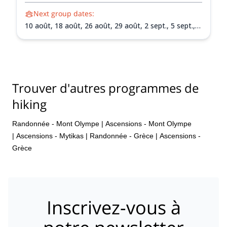
Next group dates:
10 août,
18 août,
26 août,
29 août,
2 sept.,
5 sept.,
11 sept.,
14 sept.,
19 sept.,
25 sept.,
3 oct.,
6 oct.,
10
oct.,
13 oct.,
17 oct.,
24 oct.
Trouver d'autres programmes de
hiking
Randonnée - Mont Olympe
|
Ascensions - Mont Olympe
|
Ascensions - Mytikas
|
Randonnée - Grèce
|
Ascensions -
Grèce
Inscrivez-vous à