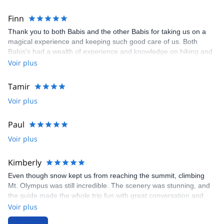
Finn
Thank you to both Babis and the other Babis for taking us on a
magical experience and keeping such good care of us. Both
Babis's had a wealth of experience and knowledge on hiking and
climbing which they were all too willing to share with us making
Voir plus
for fascinating stories and conversations. Love Mt Olympus!
Tamir
Voir plus
Paul
Voir plus
Kimberly
Even though snow kept us from reaching the summit, climbing
Mt. Olympus was still incredible. The scenery was stunning, and
the guide made the whole trip fun with great conversation and
easygoing vibes. An awesome adventure I’ll never forget!
Voir plus