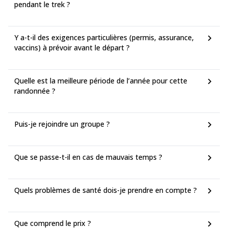
pendant le trek ?
rapidement. Faites confiance à l’expérience du guide, qui prendra
toujours les décisions nécessaires pour garantir votre sécurité et
le bon déroulement de l’expédition.
Y a-t-il des exigences particulières (permis, assurance,
vaccins) à prévoir avant le départ ?
Quelle est la meilleure période de l’année pour cette
randonnée ?
Puis-je rejoindre un groupe ?
Que se passe-t-il en cas de mauvais temps ?
Quels problèmes de santé dois-je prendre en compte ?
Que comprend le prix ?