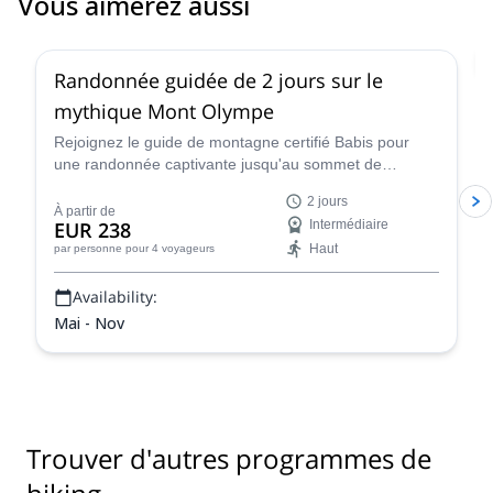
Vous aimerez aussi
4.7
(
38
)
Randonnée guidée de 2 jours sur le
mythique Mont Olympe
Rejoignez le guide de montagne certifié Babis pour
une randonnée captivante jusqu'au sommet de
l'emblématique Mont Olympe en Grèce ! Passez deux
2 jours
jours à découvrir la culture de ce sommet incroyable
À partir de
EUR 238
Intermédiaire
tout en vous imprégnant de l'histoire, de la culture et
Haut
par personne
pour 4 voyageurs
des vues incroyables de cette montagne légendaire -
l'ancienne demeure des dieux grecs !
Availability:
Mai - Nov
Trouver d'autres programmes de