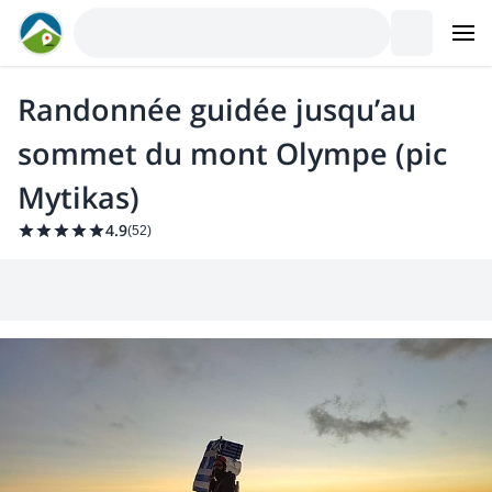
Randonnée guidée jusqu’au
sommet du mont Olympe (pic
Mytikas)
4.9
(
52
)