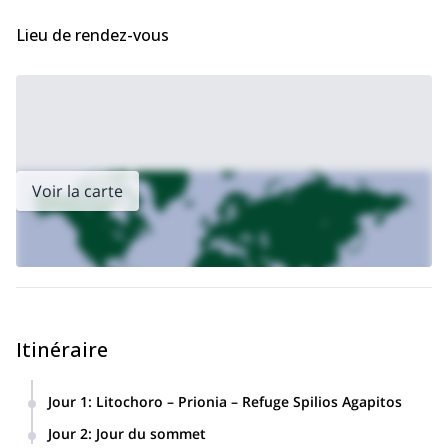
Lieu de rendez-vous
Voir la carte
Itinéraire
Jour 1
:
Litochoro – Prionia – Refuge Spilios Agapitos
Notre aventure commence le matin vers 10h00 sur le
Jour 2
:
Jour du sommet
parking central de Litochoro, où nous nous retrouverons