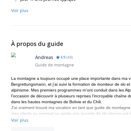
Nous commencerons à 8h30, nous nous retrouverons à la s
Voir plus
pistes. A 10/11h, nous commencerons un petit programme de
backcountry. Randonnée facile avec des peaux de phoque, p
nous ferons une pause et descendrons dans l'arrière-pays
importante pendant environ 2h. Après cela, nous ferons un
À propos du guide
Andreas
4.9
(
43
)
Guide de montagne
La montagne a toujours occupé une place importante dans ma vie.
Bergrettungsmann, et j'ai suivi la formation de moniteur de ski et
alpinisme. Mes premiers programmes m'ont conduit dans les Alpes
l'occasion de découvrir à plusieurs reprises l'incroyable chaîne 
dans les hautes montagnes de Bolivie et du Chili.
J'ai vraiment trouvé ma vocation en tant que guide de montagne. J
mes clients au sommet ou après une journée de ski intense est tel
Je fais partie d'une équipe de guides locaux (Bergführer Zell am
Voir plus
de la montagne. Il s'agit de Markus B, Markus H et Gerald, tous gu