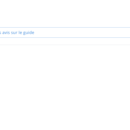
 toujours à apprendre pour vous offrir la meilleure expérience possible
s avis sur le guide