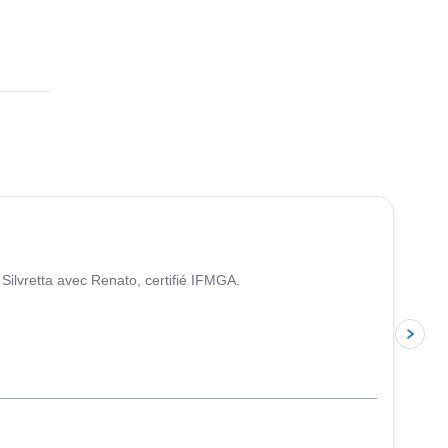
4.4
(
5
)
ilvretta avec Renato, certifié IFMGA.