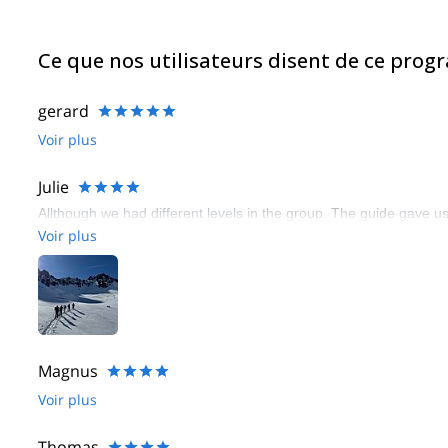
Ce que nos utilisateurs disent de ce pro
gerard
Voir plus
Julie
Allthough we had different levels in the group. The guide gave u
Voir plus
Magnus
Voir plus
Thomas