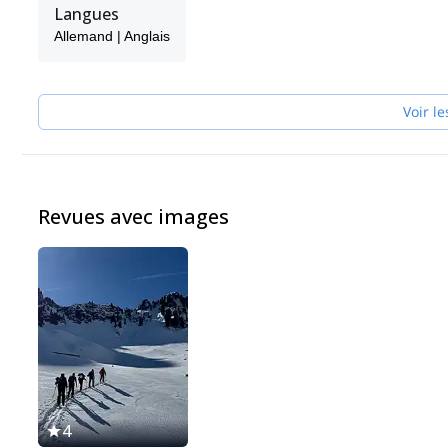
quelque chose, c'est l'apprécier". C'est pourquoi nous continuons
Langues
Allemand | Anglais
Voir le
Revues avec images
4