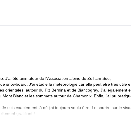
tation de base du Schattbergbahn, puis nous monterons et ferons que
 "slackcountry tour" et randonnerons depuis la station supérieure dan
as de grandes ascensions verticales nécessaires, environ 1h. Après c
, 800m de dénivelé, puis nous entamerons notre deuxième montée plus
e descente vers le nord d'encore 800-1000 m dans la poudreuse.
 J'ai été animateur de l'Association alpine de Zell am See,
 de snowboard. J'ai étudié la météorologie car elle peut être très utile e
 orientales, autour du Piz Bernina et de Biancogray. J'ai également 
du Mont Blanc et les sommets autour de Chamonix. Enfin, j'ai pu pratiqu
e suis exactement là où j'ai toujours voulu être. Le sourire sur le vis
lement gratifiant !
 See Kaprun), tous des amis à moi, des gars avec qui je partage la pas
ides certifiés IFMGA. Notre philosophie est la suivante : "savoir bien f