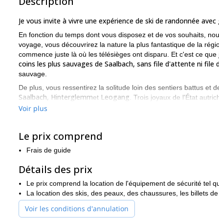
Description
Je vous invite à vivre une expérience de ski de randonnée avec
En fonction du temps dont vous disposez et de vos souhaits, nou
voyage, vous découvrirez la nature la plus fantastique de la régio
commence juste là où les télésièges ont disparu. Et c'est ce que
coins les plus sauvages de Saalbach, sans file d'attente ni file 
sauvage.
De plus, vous ressentirez la solitude loin des sentiers battus et de
Saalbach, Hinterglemm
Leogang
et
. Trois joyaux de l'État aut
Mo
parmi les forêts enneigées et les champs sauvages. Bien sûr,
Voir plus
les pistes parfaites pour vous.
Saalbach offre une grande variété de programmes de ski de r
Le prix comprend
nous sommes tous des locaux. Nous pouvons vous montrer les po
remontées mécaniques. Une fois que vous aurez atteint le point 
Frais de guide
fraîche.
Détails des prix
En ce qui concerne le niveau de ski, laissez-moi vous dire que c
Saalbach Hinterglemm, Leogang
Fieberbrunn
de
Le prix comprend la location de l'équipement de sécurité tel que
et
ont des opti
La location des skis, des peaux, des chaussures, les billets de 
S'il vous plaît, contactez-moi maintenant si vous prévoyez de 
expérience de ski unique. J'attendrai votre message !
Voir les conditions d'annulation