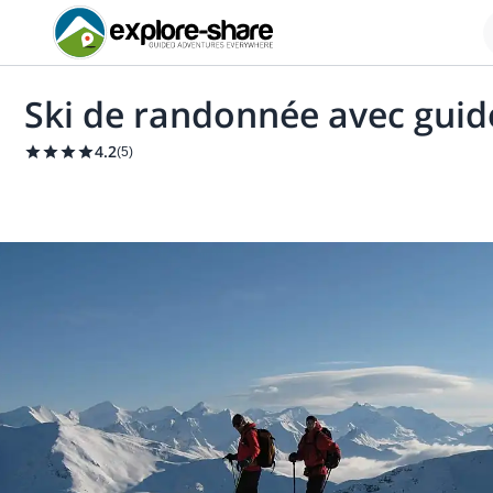
Ski de randonnée avec gui
4.2
(
5
)