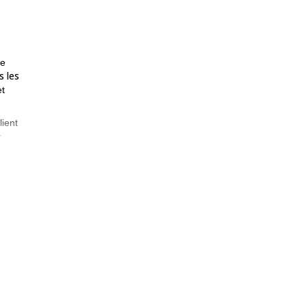
me
 les
et
lient
r
ver
r
e
tour