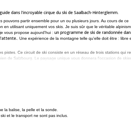
 guide dans l'incroyable cirque du ski de Saalbach-Hinterglemm.
s pouvons partir ensemble pour un ou plusieurs jours. Au cours de ce
n en utilisant uniquement vos skis. Je suis sûr que le véritable alpinis
un programme de ski de randonnée dans
 je vous propose aujourd'hui :
d'attente.
. Une expérience de la montagne telle qu'elle doit être : libre 
s pistes. Ce circuit de ski consiste en un réseau de trois stations qui re
richien de Salzbourg. Le paysage unique vous donnera l'occasion de skie
i et mes 2 amis, guides de l'IFMGA, serons là pour vous aider à trou
andonnée.
. Mon équipe et moi-même connaissons très bien la région ca
ints forts en vous emmenant dans des endroits où il n'y a pas de
le plus élevé, vous profiterez d'une descente unique dans la poudreus
e n'est pas un problème. Quelle que soit votre expérience, la région au
des débutants aux experts.
 la balise, la pelle et la sonde.
ons pour tout le monde,
ski et le transport ne sont pas inclus.
venir dans la région de Saachbach et si vous voulez profiter d'une