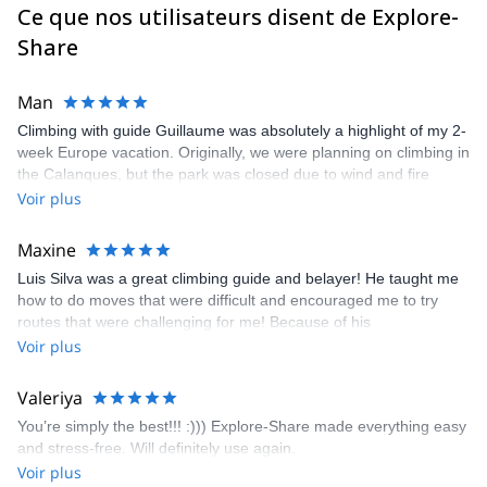
Ce que nos utilisateurs disent de Explore-
Share
Man
Climbing with guide Guillaume was absolutely a highlight of my 2-
week Europe vacation. Originally, we were planning on climbing in
the Calanques, but the park was closed due to wind and fire
danger. Guillaume chose another amazing location (Pic de
Voir plus
Bretagne) based on my climbing abilities and preferences and
kindly offered train station pick-up and hotel drop off, which I
Maxine
appreciated very much. The multi-pitch route we did was not only
Luis Silva was a great climbing guide and belayer! He taught me
fun but also the right amount of challenge, which I thoroughly
how to do moves that were difficult and encouraged me to try
enjoyed. The communication from the team (Gauthier) was
routes that were challenging for me! Because of his
prompt and clear—highly recommend!
encouragement, I managed to complete these routes! I really
Voir plus
enjoyed the climbs and completed 8 routes in the Sesimbra/Azoia
area. The weather was perfect, no direct sun and cool enough to
Valeriya
enjoy the climbs. Explore-Share made booking an outdoor
You’re simply the best!!! :))) Explore-Share made everything easy
climbing experience in Lisbon extremely easy. Luis, our guide,
and stress-free. Will definitely use again.
was fantastic, and the platform’s organization was flawless.
Voir plus