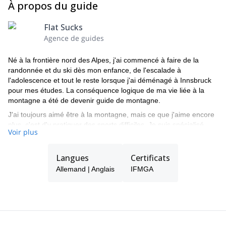
À propos du guide
Flat Sucks
Agence de guides
Né à la frontière nord des Alpes, j'ai commencé à faire de la
randonnée et du ski dès mon enfance, de l'escalade à
l'adolescence et tout le reste lorsque j'ai déménagé à Innsbruck
pour mes études. La conséquence logique de ma vie liée à la
montagne a été de devenir guide de montagne.
J'ai toujours aimé être à la montagne, mais ce que j'aime encore
plus, c'est d'y pratiquer des sports difficiles. Je suis spécialisé
Voir plus
dans le ski en hiver et le VTT en été et, heureusement, j'ai
encore assez de temps pour faire de l'escalade entre les deux.
Langues
Certificats
Il y a deux ans, j'ai créé ma propre entreprise, Flat Sucks
Mountain Guiding, qui propose des programmes avec guide à
Allemand | Anglais
IFMGA
tout moment de l'année. Vélo l'été, ski l'hiver, descente 365 jours.