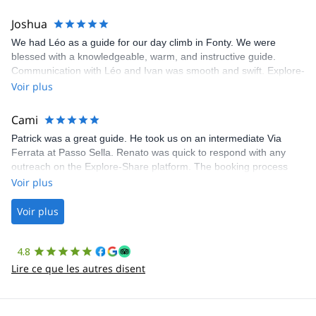
Joshua
We had Léo as a guide for our day climb in Fonty. We were
blessed with a knowledgeable, warm, and instructive guide.
Communication with Léo and Ivan was smooth and swift. Explore-
Share was excellent in arranging everything for our day climb.
Voir plus
The communication was quick, and the platform was easy to use,
making our adventure stress-free.
Cami
Patrick was a great guide. He took us on an intermediate Via
Ferrata at Passo Sella. Renato was quick to respond with any
outreach on the Explore-Share platform. The booking process
was straightforward, and once Patrick was confirmed, all went
Voir plus
well. It was a wonderful experience, and I’d highly recommend
the platform.
Voir plus
4.8
Lire ce que les autres disent