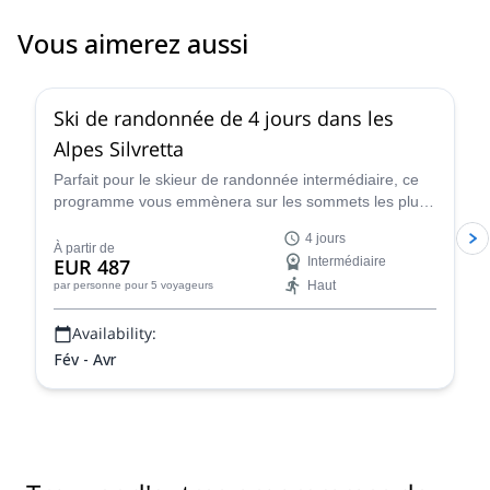
Vous aimerez aussi
4.4
(
5
)
Ski de randonnée de 4 jours dans les
Alpes Silvretta
Parfait pour le skieur de randonnée intermédiaire, ce
programme vous emmènera sur les sommets les plus
célèbres des Alpes de Silvretta avec Renato, certifié
4 jours
IFMGA.
À partir de
EUR 487
Intermédiaire
Haut
par personne
pour 5 voyageurs
Availability:
Fév - Avr